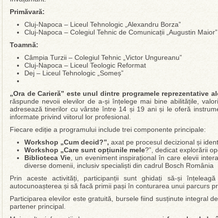
Primăvară:
Cluj-Napoca – Liceul Tehnologic „Alexandru Borza”
Cluj-Napoca – Colegiul Tehnic de Comunicații „Augustin Maior”
Toamnă:
Câmpia Turzii – Colegiul Tehnic „Victor Ungureanu”
Cluj-Napoca – Liceul Teologic Reformat
Dej – Liceul Tehnologic „Someș”
„Ora de Carieră” este unul dintre programele reprezentative a
răspunde nevoii elevilor de a-și înțelege mai bine abilitățile, valo
adresează tinerilor cu vârste între 14 și 19 ani și le oferă instru
informate privind viitorul lor profesional.
Fiecare ediție a programului include trei componente principale:
Workshop „Cum decid?”,
axat pe procesul decizional și ident
Workshop „Care sunt opțiunile mele
?”, dedicat explorării op
Biblioteca Vie
, un eveniment inspirațional în care elevii inter
diverse domenii, inclusiv specialiști din cadrul Bosch România
Prin aceste activități, participanții sunt ghidați să-și înțeleag
autocunoașterea și să facă primii pași în conturarea unui parcurs prof
Participarea elevilor este gratuită, bursele fiind susținute integral
partener principal.