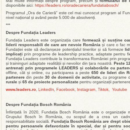
Mai multe informații despre program, precum și
formularul de î
disponibile aici:
https://leaders.ro/oradecariera/fundatiabosch/
Programul „Ora de Carieră” este cel mai cunoscut program al Funda
nivel național și având peste 5.000 de absolvenți.
***
Despre Fundația Leaders
Fundația Leaders este organizația care
formează și susține oam
liderii responsabili de care are nevoie România
și care o fac ma
Fundației este să declanșeze potențialul tinerilor și să formeze
li
implicați
prin programe de leadership practice, adaptate pentru fi
Fundația Leaders contribuie la transformarea României prin program
și traininguri adaptate realității și nevoilor din țara noastră.
Peste 12
antrenați prin programele LEADERS și colaborările cu parten
offline, cât și online, cu participarea a peste
650 de lideri
din 
partenere
din peste
30 de domenii de activitate,
cu programe d
rurale
și
65 de proiecte personalizate
pentru organizații partenere
www.leaders.ro
,
LinkedIn
,
Facebook
,
Instagram
,
Tiktok
,
Youtube
Despre Fundația Bosch România
Înființată în 2020, Fundația Bosch România este o organizație n
Grupului Bosch în România, cu scopul de a crea un cadru po
responsabilitate socială.
Fundația Bosch România are drept obiec
pentru persoanele defavorizate în special, dar și pentru so