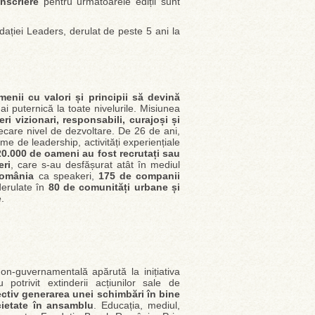
nscriere
pentru următoarele ediții sunt
ției Leaders, derulat de peste 5 ani la
enii cu valori și principii să devină
i puternică la toate nivelurile. Misiunea
deri vizionari, responsabili, curajoși și
ecare nivel de dezvoltare. De 26 de ani,
e de leadership, activități experiențiale
0.000 de oameni au fost recrutați sau
eri
, care s-au desfășurat atât în mediul
România
ca speakeri,
175 de companii
erulate în
80 de comunități urbane și
.
on-guvernamentală apărută la inițiativa
trivit extinderii acțiunilor sale de
tiv generarea unei schimbări în bine
cietate în ansamblu
. Educația, mediul,