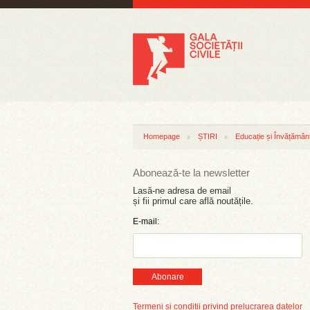
Homepage
ȘTIRI
Educație și Învățămân
Abonează-te la newsletter
Lasă-ne adresa de email
și fii primul care află noutățile.
E-mail:
Abonare
Termeni și condiții privind prelucrarea datelor