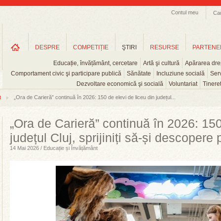
Contul meu
Ca
DESPRE
COMPETIȚIE
ŞTIRI
RESURSE
PARTENE
Educație, învățământ, cercetare
Artă şi cultură
Apărarea drep
Comportament civic şi participare publică
Sănătate
Incluziune socială
Serv
Dezvoltare economică şi socială
Voluntariat
Tinere
t
„Ora de Carieră” continuă în 2026: 150 de elevi de liceu din județul...
„Ora de Carieră” continuă în 2026: 150
județul Cluj, sprijiniți să-și descopere
14 Mai 2026 / Educație și Învățământ