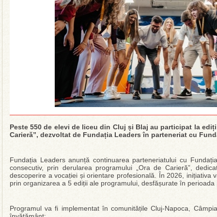
Peste 550 de elevi de liceu din Cluj și Blaj au participat la edi
Carieră”, dezvoltat de Fundația Leaders în parteneriat cu Fu
Fundația Leaders anunță continuarea parteneriatului cu Fundaț
consecutiv, prin derularea programului „Ora de Carieră”, dedicat 
descoperire a vocației și orientare profesională. În 2026, inițiativa 
prin organizarea a 5 ediții ale programului, desfășurate în perioa
Programul va fi implementat în comunitățile Cluj-Napoca, Câmpia T
învățământ: