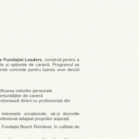
le Fundației Leaders
, construit pentru a
rile și opțiunile de carieră. Programul se
mente concrete pentru luarea unor decizii
ificarea valorilor personale
ortunităților de carieră
acționează direct cu profesioniști din
ă interesele vocaționale, să-și dezvolte
esional adaptat propriilor aspirații.
 de Fundația Bosch România, în calitate de