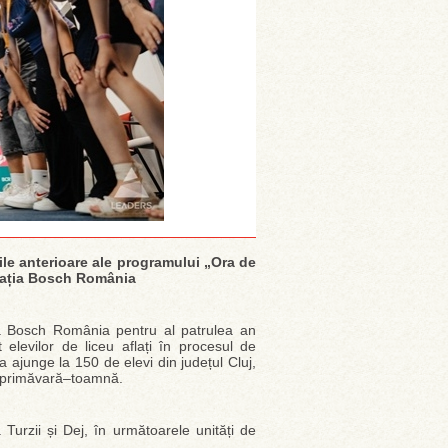
țiile anterioare ale programului „Ora de
ndația Bosch România
ia Bosch România pentru al patrulea an
elevilor de liceu aflați în procesul de
va ajunge la 150 de elevi din județul Cluj,
da primăvară–toamnă.
urzii și Dej, în următoarele unități de