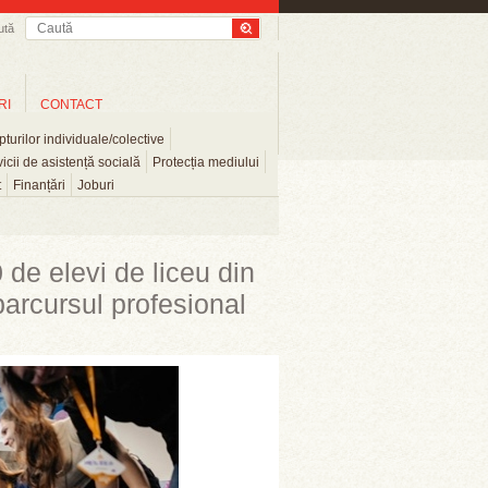
ută
RI
CONTACT
turilor individuale/colective
icii de asistență socială
Protecția mediului
t
Finanțări
Joburi
 de elevi de liceu din
 parcursul profesional