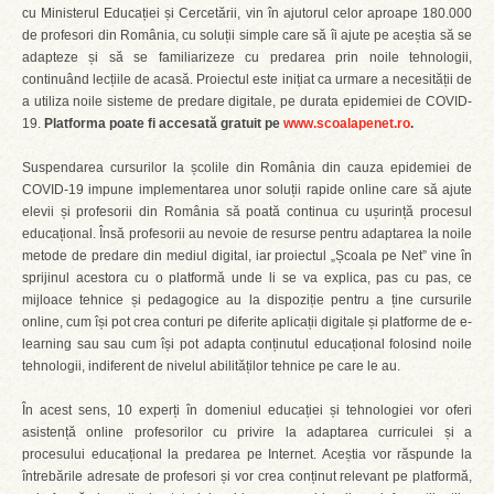
cu Ministerul Educației și Cercetării, vin în ajutorul celor aproape 180.000
de profesori din România, cu soluții simple care să îi ajute pe aceștia să se
adapteze și să se familiarizeze cu predarea prin noile tehnologii,
continuând lecțiile de acasă. Proiectul este inițiat ca urmare a necesității de
a utiliza noile sisteme de predare digitale, pe durata epidemiei de COVID-
19.
Platforma poate fi accesată gratuit pe
www.scoalapenet.ro
.
Suspendarea cursurilor la școlile din România din cauza epidemiei de
COVID-19 impune implementarea unor soluții rapide online care să ajute
elevii și profesorii din România să poată continua cu ușurință procesul
educațional. Însă profesorii au nevoie de resurse pentru adaptarea la noile
metode de predare din mediul digital, iar proiectul „Școala pe Net” vine în
sprijinul acestora cu o platformă unde li se va explica, pas cu pas, ce
mijloace tehnice și pedagogice au la dispoziție pentru a ține cursurile
online, cum își pot crea conturi pe diferite aplicații digitale și platforme de e-
learning sau sau cum își pot adapta conținutul educațional folosind noile
tehnologii, indiferent de nivelul abilităților tehnice pe care le au.
În acest sens, 10 experți în domeniul educației și tehnologiei vor oferi
asistență online profesorilor cu privire la adaptarea curriculei și a
procesului educațional la predarea pe Internet. Aceștia vor răspunde la
întrebările adresate de profesori și vor crea conținut relevant pe platformă,