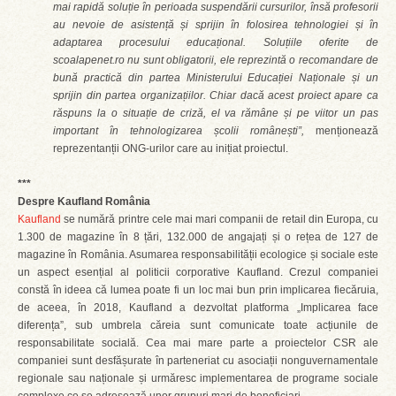
mai rapidă soluție în perioada suspendării cursurilor, însă profesorii
au nevoie de asistență și sprijin în folosirea tehnologiei și în
adaptarea procesului educațional. Soluțiile oferite de
scoalapenet.ro nu sunt obligatorii, ele reprezintă o recomandare de
bună practică din partea Ministerului Educației Naționale și un
sprijin din partea organizațiilor. Chiar dacă acest proiect apare ca
răspuns la o situație de criză, el va rămâne și pe viitor un pas
important în tehnologizarea școlii românești”,
menționează
reprezentanții ONG-urilor care au inițiat proiectul.
***
Despre Kaufland România
Kaufland
se numără printre cele mai mari companii de retail din Europa, cu
1.300 de magazine în 8 țări, 132.000 de angajați și o rețea de 127 de
magazine în România. Asumarea responsabilității ecologice și sociale este
un aspect esențial al politicii corporative Kaufland. Crezul companiei
constă în ideea că lumea poate fi un loc mai bun prin implicarea fiecăruia,
de aceea, în 2018, Kaufland a dezvoltat platforma „Implicarea face
diferența”, sub umbrela căreia sunt comunicate toate acțiunile de
responsabilitate socială. Cea mai mare parte a proiectelor CSR ale
companiei sunt desfășurate în parteneriat cu asociații nonguvernamentale
regionale sau naționale și urmăresc implementarea de programe sociale