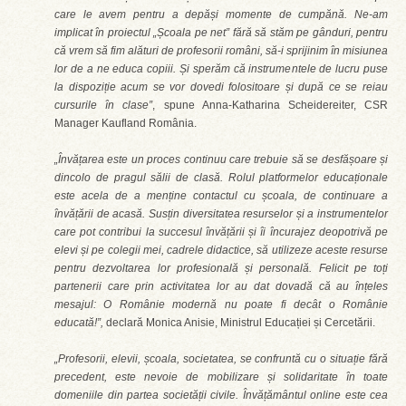
care le avem pentru a depăși momente de cumpănă. Ne-am
implicat în proiectul „Școala pe net” fără să stăm pe gânduri, pentru
că vrem să fim alături de profesorii români, să-i sprijinim în misiunea
lor de a ne educa copiii. Și sperăm că instrumentele de lucru puse
la dispoziție acum se vor dovedi folositoare și după ce se reiau
cursurile în clase”
, spune Anna-Katharina Scheidereiter, CSR
Manager Kaufland România.
„Învățarea este un proces continuu care trebuie să se desfășoare și
dincolo de pragul sălii de clasă. Rolul platformelor educaționale
este acela de a menține contactul cu școala, de continuare a
învățării de acasă. Susțin diversitatea resurselor și a instrumentelor
care pot contribui la succesul învățării și îi încurajez deopotrivă pe
elevi și pe colegii mei, cadrele didactice, să utilizeze aceste resurse
pentru dezvoltarea lor profesională și personală. Felicit pe toți
partenerii care prin activitatea lor au dat dovadă că au înțeles
mesajul: O Românie modernă nu poate fi decât o Românie
educată!”,
declară Monica Anisie, Ministrul Educației și Cercetării.
„Profesorii, elevii, școala, societatea, se confruntă cu o situație fără
precedent, este nevoie de mobilizare și solidaritate în toate
domeniile din partea societății civile. Învățământul online este cea