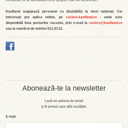
complexe ce se adresează unor grupuri mari de beneficiari.
Kaufland angajează persoane cu dizabilități la nivel național. Cei
interesați pot aplica online, pe
cariere.kaufland.ro
- unde este
disponibilă lista posturilor vacante, prin e-mail la
cariere@kaufland.ro
sau la numărul de telefon 021.9132.
Abonează-te la newsletter
Lasă-ne adresa de email
și fii primul care află noutățile.
E-mail: