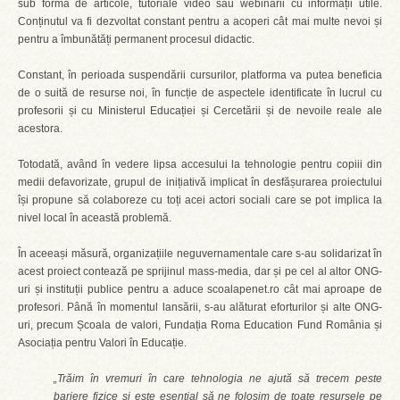
sub formă de articole, tutoriale video sau webinarii cu informații utile.
Conținutul va fi dezvoltat constant pentru a acoperi cât mai multe nevoi și
pentru a îmbunătăți permanent procesul didactic.
Constant, în perioada suspendării cursurilor, platforma va putea beneficia
de o suită de resurse noi, în funcție de aspectele identificate în lucrul cu
profesorii și cu Ministerul Educației și Cercetării și de nevoile reale ale
acestora.
Totodată, având în vedere lipsa accesului la tehnologie pentru copiii din
medii defavorizate, grupul de inițiativă implicat în desfășurarea proiectului
își propune să colaboreze cu toți acei actori sociali care se pot implica la
nivel local în această problemă.
În aceeași măsură, organizațiile neguvernamentale care s-au solidarizat în
acest proiect contează pe sprijinul mass-media, dar și pe cel al altor ONG-
uri și instituții publice pentru a aduce scoalapenet.ro cât mai aproape de
profesori. Până în momentul lansării, s-au alăturat eforturilor și alte ONG-
uri, precum Școala de valori, Fundația Roma Education Fund România și
Asociația pentru Valori în Educație.
„Trăim în vremuri în care tehnologia ne ajută să trecem peste
bariere fizice și este esențial să ne folosim de toate resursele pe