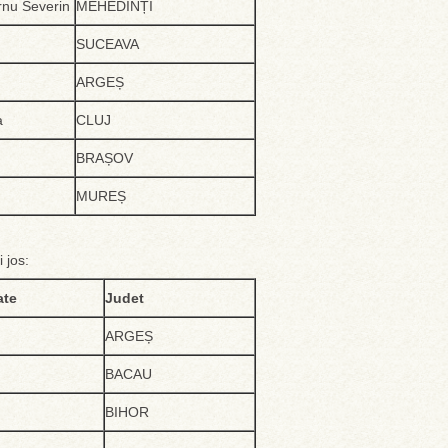
rnu Severin
MEHEDINȚI
SUCEAVA
ARGEȘ
a
CLUJ
BRAȘOV
MUREȘ
 jos:
ate
Judet
ARGEȘ
BACAU
BIHOR