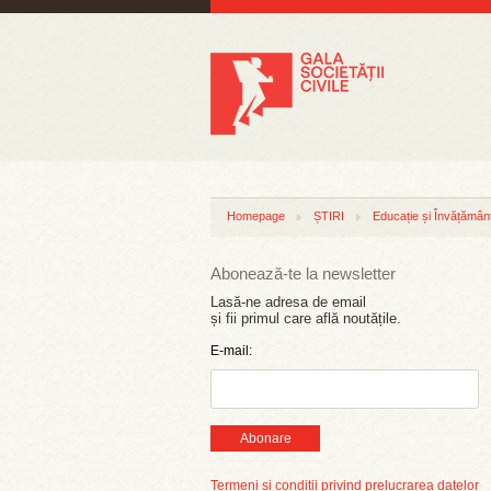
Homepage
ȘTIRI
Educație și Învățămân
Abonează-te la newsletter
Lasă-ne adresa de email
și fii primul care află noutățile.
E-mail:
Abonare
Termeni și condiții privind prelucrarea datelor