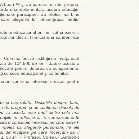
JA Learn™ și au parcurs, în ritm propriu,
abordare complementară asupra educației
ționale, participanții au înțeles mai bine
care alegerile lor influențează mediul
utului educațional online, cât și exerciții
opriilor decizii financiare și să identifice
r. Cele mai active instituții de învățământ
totală de 104.500 de lei – datele acestora
t alocate pentru dotarea cu echipamente,
ăți cu scop educațional și comunitar.
onatori confirmă interesul crescut pentru
e și curiozitate. Discuțiile despre bani,
use de program și au continuat dincolo de
Cred că acesta este unul dintre cele mai
rmațiile în reflecție și în comportamente
ă o constituie interesul pe care elevii l-
nțeles că alegerile personale, fie ele
pul de învățare pe care încercăm să îl
 zi cu zi.”
- Profesor, Colegiul „Andronic