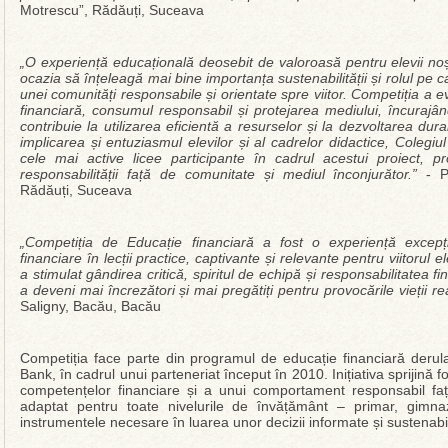
Motrescu”, Rădăuți, Suceava
„O experiență educațională deosebit de valoroasă pentru elevii noștri
ocazia să înțeleagă mai bine importanța sustenabilității și rolul pe c
unei comunități responsabile și orientate spre viitor. Competiția a e
financiară, consumul responsabil și protejarea mediului, încuraj
contribuie la utilizarea eficientă a resurselor și la dezvoltarea dura
implicarea și entuziasmul elevilor și al cadrelor didactice, Coleg
cele mai active licee participante în cadrul acestui proiect, pro
responsabilității față de comunitate și mediul înconjurător.”
- P
Rădăuți, Suceava
„Competiția de Educație financiară a fost o experiență excepț
financiare în lecții practice, captivante și relevante pentru viitorul 
a stimulat gândirea critică, spiritul de echipă și responsabilitatea fi
a deveni mai încrezători și mai pregătiți pentru provocările vieții re
Saligny, Bacău, Bacău
Competiția face parte din programul de educație financiară derula
Bank, în cadrul unui parteneriat început în 2010. Inițiativa sprijină 
competențelor financiare și a unui comportament responsabil faț
adaptat pentru toate nivelurile de învățământ – primar, gimnazi
instrumentele necesare în luarea unor decizii informate și sustenabi