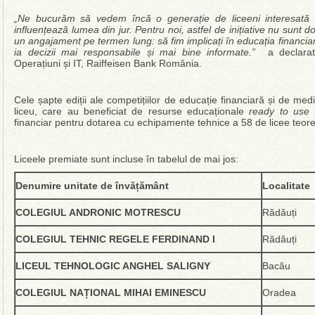
„Ne bucurăm să vedem încă o generație de liceeni interesată de 
influențează lumea din jur. Pentru noi, astfel de inițiative nu sunt d
un angajament pe termen lung: să fim implicați în educația financiară 
ia decizii mai responsabile și mai bine informate.”
a declarat
Operațiuni și IT, Raiffeisen Bank România.
Cele șapte ediții ale competițiilor de educație financiară și de me
liceu, care au beneficiat de resurse educaționale
ready to use
ș
financiar pentru dotarea cu echipamente tehnice a 58 de licee teoret
Liceele premiate sunt incluse în tabelul de mai jos:
Denumire unitate de învățământ
Localitate
COLEGIUL ANDRONIC MOTRESCU
Rădăuți
COLEGIUL TEHNIC REGELE FERDINAND I
Rădăuți
LICEUL TEHNOLOGIC ANGHEL SALIGNY
Bacău
COLEGIUL NAȚIONAL MIHAI EMINESCU
Oradea