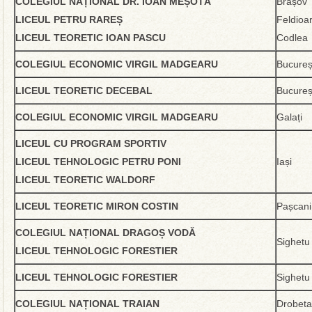
COLEGIUL NAȚIONAL DR. IOAN MEȘOTĂ
Brașov
LICEUL PETRU RAREȘ
Feldioa
LICEUL TEORETIC IOAN PASCU
Codlea
COLEGIUL ECONOMIC VIRGIL MADGEARU
Bucureș
LICEUL TEORETIC DECEBAL
Bucureș
COLEGIUL ECONOMIC VIRGIL MADGEARU
Galați
LICEUL CU PROGRAM SPORTIV
LICEUL TEHNOLOGIC PETRU PONI
Iași
LICEUL TEORETIC WALDORF
LICEUL TEORETIC MIRON COSTIN
Pașcani
COLEGIUL NAȚIONAL DRAGOȘ VODĂ
Sighetu
LICEUL TEHNOLOGIC FORESTIER
LICEUL TEHNOLOGIC FORESTIER
Sighetu
COLEGIUL NAȚIONAL TRAIAN
Drobeta