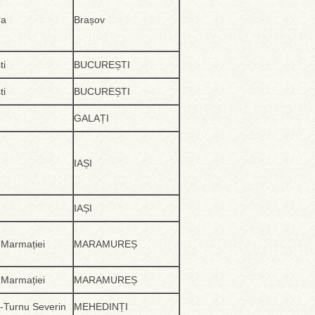
ra
Brașov
ti
BUCUREȘTI
ti
BUCUREȘTI
GALAȚI
IAȘI
IAȘI
 Marmației
MARAMUREȘ
 Marmației
MARAMUREȘ
-Turnu Severin
MEHEDINȚI