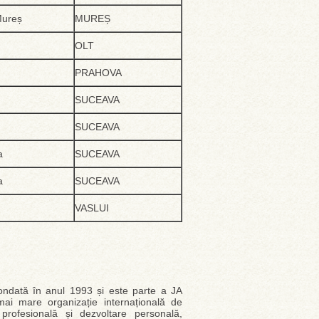
Mureș
MUREȘ
OLT
PRAHOVA
SUCEAVA
SUCEAVA
a
SUCEAVA
a
SUCEAVA
VASLUI
fondată în anul 1993 și este parte a JA
i mare organizație internațională de
 profesională și dezvoltare personală,