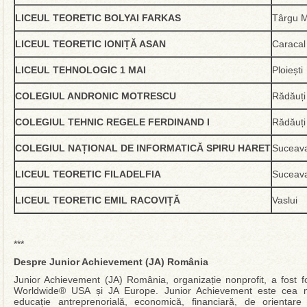
LICEUL TEORETIC BOLYAI FARKAS
Târgu 
LICEUL TEORETIC IONIȚĂ ASAN
Caracal
LICEUL TEHNOLOGIC 1 MAI
Ploiești
COLEGIUL ANDRONIC MOTRESCU
Rădăuți
COLEGIUL TEHNIC REGELE FERDINAND I
Rădăuți
COLEGIUL NAȚIONAL DE INFORMATICĂ SPIRU HARET
Suceav
LICEUL TEORETIC FILADELFIA
Suceav
LICEUL TEORETIC EMIL RACOVIȚĂ
Vaslui
***
Despre Junior Achievement (JA) România
Junior Achievement (JA) România, organizație nonprofit, a fost 
Worldwide® USA și JA Europe. Junior Achievement este cea ma
educație antreprenorială, economică, financiară, de orientare