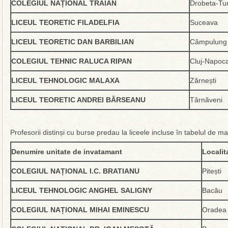
COLEGIUL NAȚIONAL TRAIAN
Drobeta-Tu
LICEUL TEORETIC FILADELFIA
Suceava
LICEUL TEORETIC DAN BARBILIAN
Câmpulung
COLEGIUL TEHNIC RALUCA RIPAN
Cluj-Napoc
LICEUL TEHNOLOGIC MALAXA
Zărnești
LICEUL TEORETIC ANDREI BÂRSEANU
Târnăveni
Profesorii distinși cu burse predau la liceele incluse în tabelul de mai
Denumire unitate de invatamant
Localit
COLEGIUL NAȚIONAL I.C. BRATIANU
Pitești
LICEUL TEHNOLOGIC ANGHEL SALIGNY
Bacău
COLEGIUL NAȚIONAL MIHAI EMINESCU
Oradea