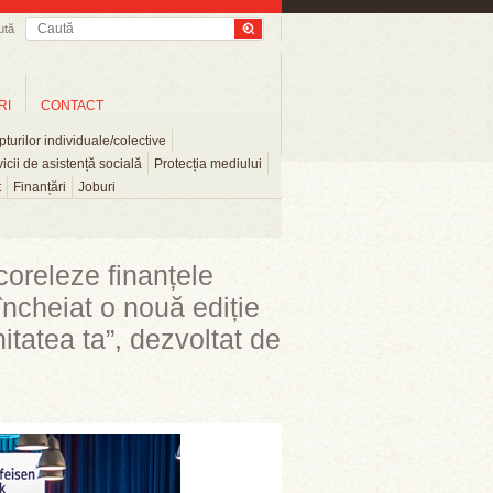
ută
RI
CONTACT
turilor individuale/colective
icii de asistență socială
Protecția mediului
t
Finanțări
Joburi
coreleze finanțele
încheiat o nouă ediție
tatea ta”, dezvoltat de