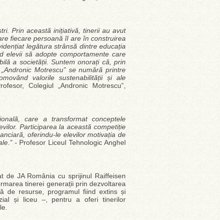
. Prin această inițiativă, tinerii au avut
are fiecare persoană îl are în construirea
vidențiat legătura strânsă dintre educația
ând elevii să adopte comportamente care
bilă a societății. Suntem onorați că, prin
iul „Andronic Motrescu” se numără printre
movând valorile sustenabilității și ale
rofesor, Colegiul „Andronic Motrescu”,
ională, care a transformat conceptele
elevilor. Participarea la această competiție
nanciară, oferindu-le elevilor motivația de
ale.”
- Profesor Liceul Tehnologic Anghel
t de JA România cu sprijinul Raiffeisen
formarea tinerei generații prin dezvoltarea
ă de resurse, programul fiind extins și
al și liceu –, pentru a oferi tinerilor
le.