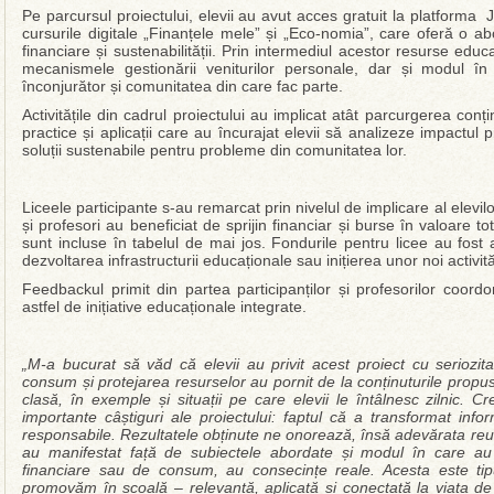
Pe parcursul proiectului, elevii au avut acces gratuit la platforma 
cursurile digitale „Finanțele mele” și „Eco-nomia”, care oferă o 
financiare și sustenabilității. Prin intermediul acestor resurse educa
mecanismele gestionării veniturilor personale, dar și modul în 
înconjurător și comunitatea din care fac parte.
Activitățile din cadrul proiectului au implicat atât parcurgerea conțin
practice și aplicații care au încurajat elevii să analizeze impactul pr
soluții sustenabile pentru probleme din comunitatea lor.
Liceele participante s-au remarcat prin nivelul de implicare al elevilo
și profesori au beneficiat de sprijin financiar și burse în valoare 
sunt incluse în tabelul de mai jos. Fondurile pentru licee au fos
dezvoltarea infrastructurii educaționale sau inițierea unor noi activit
Feedbackul primit din partea participanților și profesorilor coord
astfel de inițiative educaționale integrate.
„M-a bucurat să văd că elevii au privit acest proiect cu seriozitat
consum și protejarea resurselor au pornit de la conținuturile prop
clasă, în exemple și situații pe care elevii le întâlnesc zilnic. 
importante câștiguri ale proiectului: faptul că a transformat info
responsabile. Rezultatele obținute ne onorează, însă adevărata reușit
au manifestat față de subiectele abordate și modul în care au î
financiare sau de consum, au consecințe reale. Acesta este ti
promovăm în școală – relevantă, aplicată și conectată la viața de