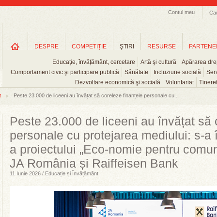
Contul meu
Ca
DESPRE
COMPETIȚIE
ŞTIRI
RESURSE
PARTENE
Educație, învățământ, cercetare
Artă şi cultură
Apărarea drep
Comportament civic şi participare publică
Sănătate
Incluziune socială
Serv
Dezvoltare economică şi socială
Voluntariat
Tinere
t
Peste 23.000 de liceeni au învățat să coreleze finanțele personale cu...
Peste 23.000 de liceeni au învățat să 
personale cu protejarea mediului: s-a 
a proiectului „Eco-nomie pentru comuni
JA România și Raiffeisen Bank
11 Iunie 2026 / Educație și Învățământ