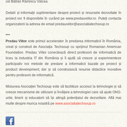
cel Bătrân Râmnicu Vâlcea
Detalii și informații suplimentare despre proiect și resursele dezvoltate în
proiect vor fi disponibile în curând pe www.predauviitor.ro. Puteți contacta
organizatorii la adresa de email predauviitor@asociatiatechsoup.ro
***
Predau Viitor
este primul accelerator în predarea informaticii în România,
creat și construit de Asociația Techsoup cu sprijinul Romanian American
Foundation. Predau Viitor conectează direct profesorii de informatică de
liceu la industria IT din România și îi ajută să creeze și experimenteze
participativ noi metode de predare a informaticii bazate pe proiect și
product development, dar și să construiască resurse didactice inovative
pentru profesorii de informatică.
Misiunea Asociației Techsoup este să faciliteze accesul la tehnologie și să
creeze mecanisme de utilizare și învățare a tehnologiei care să ajute ONG-
urile, tinerii și educatorii să își atingă potențialul de dezvoltare. Află mai
multe despre munca noastră pe
www.asociatiatechsoup.ro