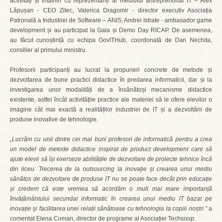
activități și întâlniri cu reprezentanți ai mediului antreprenorial IT – Alex
Lăpușan - CEO Zitec, Valerica Dragomir - director executiv Asociația
Patronală a Industriei de Software – ANIS, Andrei Istrate - ambasador game
development și au participat la Gala și Demo Day RICAP. De asemenea,
au făcut cunoștință cu echipa GovITHub, coordonată de Dan Nechita,
consilier al primului ministru.
Profesorii participanți au lucrat la propuneri concrete de metode și
dezvoltarea de bune practici didactice în predarea informaticii, dar și la
investigarea unor modalități de a însănătoși mecanisme didactice
existente, astfel încât activitățile practice ale materiei să le ofere elevilor o
imagine cât mai exactă a realităților industriei de IT și a dezvoltării de
produse inovative de tehnologie.
„Lucrăm cu unii dintre cei mai buni profesori de informatică pentru a crea
un model de metode didactice inspirat de product development care să
ajute elevii să își exerseze abilitățile de dezvoltare de proiecte tehnice încă
din liceu. Trecerea de la outsourcing la inovație și crearea unui mediu
sănătos de dezvoltare de produse IT nu se poate face decât prin educație
și credem că este vremea să acordăm o mult mai mare importanță
învățământului secundar informatic în crearea unui mediu IT bazat pe
inovație și facilitarea unei relații sănătoase cu tehnologia la copiii noștri.”
a
comentat Elena Coman, director de programe al Asociației Techsoup.