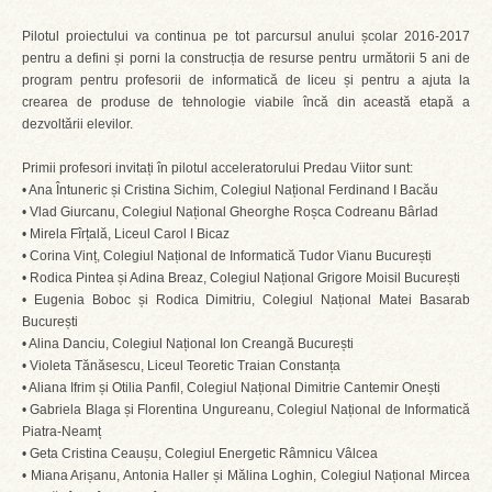
Pilotul proiectului va continua pe tot parcursul anului școlar 2016-2017
pentru a defini și porni la construcția de resurse pentru următorii 5 ani de
program pentru profesorii de informatică de liceu și pentru a ajuta la
crearea de produse de tehnologie viabile încă din această etapă a
dezvoltării elevilor.
Primii profesori invitați în pilotul acceleratorului Predau Viitor sunt:
• Ana Întuneric și Cristina Sichim, Colegiul Național Ferdinand I Bacău
• Vlad Giurcanu, Colegiul Național Gheorghe Roșca Codreanu Bârlad
• Mirela Fîrțală, Liceul Carol I Bicaz
• Corina Vinț, Colegiul Național de Informatică Tudor Vianu București
• Rodica Pintea și Adina Breaz, Colegiul Național Grigore Moisil București
• Eugenia Boboc și Rodica Dimitriu, Colegiul Național Matei Basarab
București
• Alina Danciu, Colegiul Național Ion Creangă București
• Violeta Tănăsescu, Liceul Teoretic Traian Constanța
• Aliana Ifrim și Otilia Panfil, Colegiul Național Dimitrie Cantemir Onești
• Gabriela Blaga și Florentina Ungureanu, Colegiul Național de Informatică
Piatra-Neamț
• Geta Cristina Ceaușu, Colegiul Energetic Râmnicu Vâlcea
• Miana Arișanu, Antonia Haller și Mălina Loghin, Colegiul Național Mircea