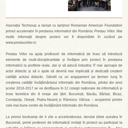
Asociația Techsoup a lansat cu sprijinul Romanian American Foundation
primul accelerator în predarea informaticii din România: Predau Viitor. Mai
multe informații despre proiect vor fi disponibile în curând pe
www.predauviitor.ro
Predau Viitor va ajuta profesorii de informatică de liceu să introducă
elemente de multi-disciplinaritate și învățare prin proiect în predarea
informaticii la profilele reale, dar și să aducă industria IT mai aproape de
actul didactic și să o ajute să devină mai implicată și dedicată creșterii
calității actului didactic. Gândit ca un angajament pe termen lung în
creșterea calității învățământului informatic din România, pilotul din anul
școlar 2016-2017 se va desfășura în 12 colegii naționale de informatică și
licee teoretice din 8 orașe ale țării: București, Bacău, Bârlad, Bicaz,
Constanța, Onești, Piatra-Neamț și Râmnicu Vâlcea – acoperind printre
cele mai bune centre de învățământ informatic din România.
La primul bootcamp de 4 zile a acceleratorului, derulat zilele acestea în
București, primii profesori de informatică invitați în proiect au participat la