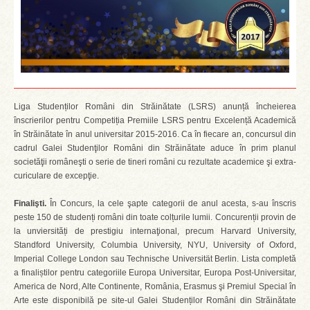
Liga Studenților Români din Străinătate (LSRS) anunță încheierea
înscrierilor pentru Competiția Premiile LSRS pentru Excelență Academică
în Străinătate în anul universitar 2015-2016. Ca în fiecare an, concursul din
cadrul Galei Studenţilor Români din Străinătate aduce în prim planul
societăţii româneşti o serie de tineri români cu rezultate academice şi extra-
curiculare de excepţie.
Finalişti.
În Concurs, la cele şapte categorii de anul acesta, s-au înscris
peste 150 de studenți români din toate colțurile lumii. Concurenții provin de
la unviersități de prestigiu internaţional, precum Harvard University,
Standford University, Columbia University, NYU, University of Oxford,
Imperial College London sau Technische Universität Berlin. Lista completă
a finaliștilor pentru categoriile Europa Universitar, Europa Post-Universitar,
America de Nord, Alte Continente, România, Erasmus şi Premiul Special în
Arte este disponibilă pe site-ul Galei Studenților Români din Străinătate