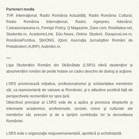
Parteneri media
TVR Internaţional, Radio România Actualități, Radio România Cultural,
Radio România Internațional, Rador, Agerpres, Adevărul,
Caleaeuropeana.ro, Foreign Policy, Q Magazine, Ziare.com, Realitatea.net,
Studentie.ro, AcademicLink, Edu-News, Online Student, DiasporaLive.ro,
RomâniaPozitiva, ȘtiriONG, iQool, Asociaţia Jurnaliştilor Români de
Pretutindeni (AJRP), Autentici.ro.
***
Liga Studenților Români din Străinătate (LSRS) oferă studenţilor și
absolvenților români de peste hotare un cadru deschis de dialog și acţiune.
LSRS promovează inițiativa, profesionalismul şi solidaritatea membrilor
săi, ca reprezentanți de valoare ai României, şi o atitudine pozitivă față de
perspectivele reorientării lor spre țară.
Obiectivul principal al LSRS este de a apăra şi promova drepturile şi
interesele academice, profesionale, sociale, civice şi culturale ale
membrilor săi, precum și de a sprijini contribuția lor la dezvoltarea
României.
LSRS este o organizaţie neguvernamentală, apolitică și echidistantă.