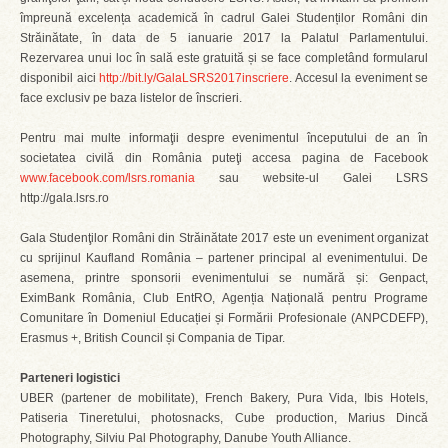
împreună excelența academică în cadrul Galei Studenților Români din
Străinătate, în data de 5 ianuarie 2017 la Palatul Parlamentului.
Rezervarea unui loc în sală este gratuită și se face completând formularul
disponibil aici
http://bit.ly/GalaLSRS2017inscriere
. Accesul la eveniment se
face exclusiv pe baza listelor de înscrieri.
Pentru mai multe informaţii despre evenimentul începutului de an în
societatea civilă din România puteţi accesa pagina de Facebook
www.facebook.com/lsrs.romania
sau website-ul Galei LSRS
http://gala.lsrs.ro
Gala Studenţilor Români din Străinătate 2017 este un eveniment organizat
cu sprijinul Kaufland România – partener principal al evenimentului. De
asemena, printre sponsorii evenimentului se numără și: Genpact,
EximBank România, Club EntRO, Agenția Națională pentru Programe
Comunitare în Domeniul Educației și Formării Profesionale (ANPCDEFP),
Erasmus +, British Council și Compania de Tipar.
Parteneri logistici
UBER (partener de mobilitate), French Bakery, Pura Vida, Ibis Hotels,
Patiseria Tineretului, photosnacks, Cube production, Marius Dincă
Photography, Silviu Pal Photography, Danube Youth Alliance.