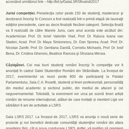
accesând următorul link – http://bit.ly/GalaLSRSfinalisti2017
Juriul competiției.
Preselecţia celor peste 150 de studenţi, masteranzi şi
doctoranzi înscrişi în Concurs a fost realizată într-o primă etapă de laureaţii
ediţiilor precedente, care au decis finaliștii fiecărei categorii. Selecţia finală
va fi realizată de către Marele Juriu, care anul acesta este alcătuit din:
Academician Prof. Dr. Ionel Valentin Vlad, Prof. Dr. Raluca Ioana van
Staden, Acad. Prof. Dr. Maya Simionescu, Dr. Dan Sporea, Acad. Prof. Dr.
Nicolae Zamfir, Prof. Dr. Gentiana Danilă, Corneliu Michaels, Prof. Dr. Iosif
Bena, Dr. Cristina Ghenoiu, Beatrice Rancea şi Sînziana Mircea.
Câștigători.
Cei mai buni studenţi români înscrişi în competiţie vor fi
anunțați în cadrul Galei Studenților Români din Străinătate. La început de
2017, evenimentul va reuni peste 800 de participanţi la Palatul
Parlamentului, Sala C.A. Rosetti, studenți și tineri profesioniști, personalităţi
din mediul academic și sectorul public, din mediul de afaceri şi cel
neguvernamental. Totodată, la eveniment vor urca pe scenă tineri artiști
români de renume internațional, alături de care invitații și membrii Ligii vor
sărbători 8 ani de activitate a LSRS.
Gala LSRS 2017. La început de 2017, LSRS va anunţa o nouă serie de
proiecte şi noi beneficii dedicate comunităţii studenţilor români din afara
graniţelor ţării, cât și noua conducere LSRS. Astfel, vă invităm să premiem