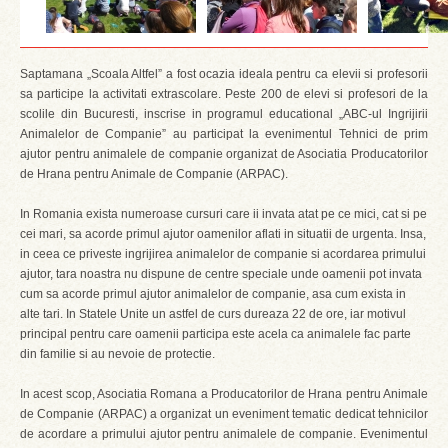
Saptamana „Scoala Altfel” a fost ocazia ideala pentru ca elevii si profesorii
sa participe la activitati extrascolare. Peste 200 de elevi si profesori de la
scolile din Bucuresti, inscrise in programul educational „ABC-ul Ingrijirii
Animalelor de Companie” au participat la evenimentul Tehnici de prim
ajutor pentru animalele de companie organizat de Asociatia Producatorilor
de Hrana pentru Animale de Companie (ARPAC).
In Romania exista numeroase cursuri care ii invata atat pe ce mici, cat si pe
cei mari, sa acorde primul ajutor oamenilor aflati in situatii de urgenta. Insa,
in ceea ce priveste ingrijirea animalelor de companie si acordarea primului
ajutor, tara noastra nu dispune de centre speciale unde oamenii pot invata
cum sa acorde primul ajutor animalelor de companie, asa cum exista in
alte tari. In Statele Unite un astfel de curs dureaza 22 de ore, iar motivul
principal pentru care oamenii participa este acela ca animalele fac parte
din familie si au nevoie de protectie.
In acest scop, Asociatia Romana a Producatorilor de Hrana pentru Animale
de Companie (ARPAC) a organizat un eveniment tematic dedicat tehnicilor
de acordare a primului ajutor pentru animalele de companie. Evenimentul