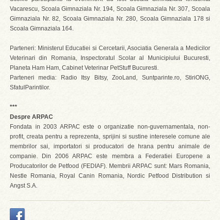
Vacarescu, Scoala Gimnaziala Nr. 194, Scoala Gimnaziala Nr. 307, Scoala
Gimnaziala Nr. 82, Scoala Gimnaziala Nr. 280, Scoala Gimnaziala 178 si
Scoala Gimnaziala 164.
Parteneri: Ministerul Educatiei si Cercetarii, Asociatia Generala a Medicilor
Veterinari din Romania, Inspectoratul Scolar al Municipiului Bucuresti,
Planeta Ham Ham, Cabinet Veterinar PetStuff Bucuresti.
Parteneri media: Radio Itsy Bitsy, ZooLand, Suntparinte.ro, StiriONG,
SfatulParintilor.
***
Despre ARPAC
Fondata in 2003 ARPAC este o organizatie non-guvernamentala, non-
profit, creata pentru a reprezenta, sprijini si sustine interesele comune ale
membrilor sai, importatori si producatori de hrana pentru animale de
companie. Din 2006 ARPAC este membra a Federatiei Europene a
Producatorilor de Petfood (FEDIAF). Membrii ARPAC sunt: Mars Romania,
Nestle Romania, Royal Canin Romania, Nordic Petfood Distribution si
Angst S.A.