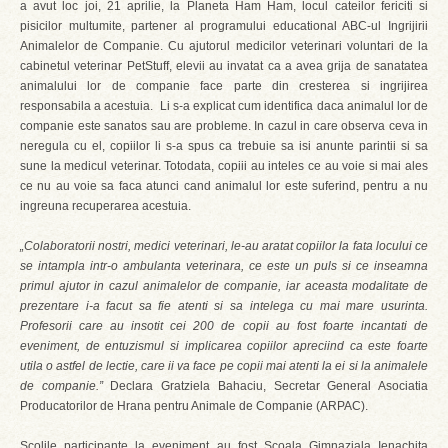
a avut loc joi, 21 aprilie, la Planeta Ham Ham, locul cateilor fericiti si
pisicilor multumite, partener al programului educational ABC-ul Ingrijirii
Animalelor de Companie. Cu ajutorul medicilor veterinari voluntari de la
cabinetul veterinar PetStuff, elevii au invatat ca a avea grija de sanatatea
animalului lor de companie face parte din cresterea si ingrijirea
responsabila a acestuia. Li s-a explicat cum identifica daca animalul lor de
companie este sanatos sau are probleme. In cazul in care observa ceva in
neregula cu el, copiilor li s-a spus ca trebuie sa isi anunte parintii si sa
sune la medicul veterinar. Totodata, copiii au inteles ce au voie si mai ales
ce nu au voie sa faca atunci cand animalul lor este suferind, pentru a nu
ingreuna recuperarea acestuia.
„Colaboratorii nostri, medici veterinari, le-au aratat copiilor la fata locului ce
se intampla intr-o ambulanta veterinara, ce este un puls si ce inseamna
primul ajutor in cazul animalelor de companie, iar aceasta modalitate de
prezentare i-a facut sa fie atenti si sa intelega cu mai mare usurinta.
Profesorii care au insotit cei 200 de copii au fost foarte incantati de
eveniment, de entuzismul si implicarea copiilor apreciind ca este foarte
utila o astfel de lectie, care ii va face pe copii mai atenti la ei si la animalele
de companie.”
Declara Gratziela Bahaciu, Secretar General Asociatia
Producatorilor de Hrana pentru Animale de Companie (ARPAC).
Scolile participante la eveniment au fost Scoala Gimnaziala Ienachita