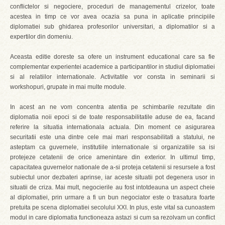
conflictelor si negociere, proceduri de managementul crizelor, toate
acestea in timp ce vor avea ocazia sa puna in aplicatie principiile
diplomatiei sub ghidarea profesorilor universitari, a diplomatilor si a
expertilor din domeniu.
Aceasta editie doreste sa ofere un instrument educational care sa fie
complementar experientei academice a participantilor in studiul diplomatiei
si al relatiilor internationale. Activitatile vor consta in seminarii si
workshopuri, grupate in mai multe module.
In acest an ne vom concentra atentia pe schimbarile rezultate din
diplomatia noii epoci si de toate responsabilitatile aduse de ea, facand
referire la situatia internationala actuala. Din moment ce asigurarea
securitatii este una dintre cele mai mari responsabilitati a statului, ne
asteptam ca guvernele, institutiile internationale si organizatiile sa isi
protejeze cetatenii de orice amenintare din exterior. In ultimul timp,
capacitatea guvernelor nationale de a-si proteja cetatenii si resursele a fost
subiectul unor dezbateri aprinse, iar aceste situatii pot degenera usor in
situatii de criza. Mai mult, negocierile au fost intotdeauna un aspect cheie
al diplomatiei, prin urmare a fi un bun negociator este o trasatura foarte
pretuita pe scena diplomatiei secolului XXI. In plus, este vital sa cunoastem
modul in care diplomatia functioneaza astazi si cum sa rezolvam un conflict