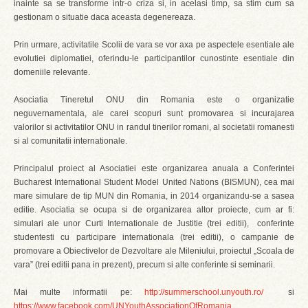
inainte sa se transforme intr-o criza si, in acelasi timp, sa stim cum sa
gestionam o situatie daca aceasta degenereaza.
Prin urmare, activitatile Scolii de vara se vor axa pe aspectele esentiale ale
evolutiei diplomatiei, oferindu-le participantilor cunostinte esentiale din
domeniile relevante.
Asociatia Tineretul ONU din Romania este o organizatie
neguvernamentala, ale carei scopuri sunt promovarea si incurajarea
valorilor si activitatilor ONU in randul tinerilor romani, al societatii romanesti
si al comunitatii internationale.
Principalul proiect al Asociatiei este organizarea anuala a Conferintei
Bucharest International Student Model United Nations (BISMUN), cea mai
mare simulare de tip MUN din Romania, in 2014 organizandu-se a sasea
editie. Asociatia se ocupa si de organizarea altor proiecte, cum ar fi:
simulari ale unor Curti Internationale de Justitie (trei editii), conferinte
studentesti cu participare internationala (trei editii), o campanie de
promovare a Obiectivelor de Dezvoltare ale Mileniului, proiectul „Scoala de
vara” (trei editii pana in prezent), precum si alte conferinte si seminarii.
Mai multe informatii pe:
http://summerschool.unyouth.ro/
si
https://www.facebook.com/UNYouthAssociationOfRomania