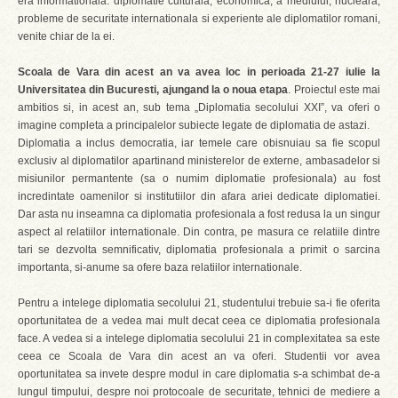
era informationala: diplomatie culturala, economica, a mediului, nucleara,
probleme de securitate internationala si experiente ale diplomatilor romani,
venite chiar de la ei.
Scoala de Vara din acest an va avea loc in perioada 21-27 iulie la
Universitatea din Bucuresti, ajungand la o noua etapa
. Proiectul este mai
ambitios si, in acest an, sub tema „Diplomatia secolului XXI”, va oferi o
imagine completa a principalelor subiecte legate de diplomatia de astazi.
Diplomatia a inclus democratia, iar temele care obisnuiau sa fie scopul
exclusiv al diplomatilor apartinand ministerelor de externe, ambasadelor si
misiunilor permantente (sa o numim diplomatie profesionala) au fost
incredintate oamenilor si institutiilor din afara ariei dedicate diplomatiei.
Dar asta nu inseamna ca diplomatia profesionala a fost redusa la un singur
aspect al relatiilor internationale. Din contra, pe masura ce relatiile dintre
tari se dezvolta semnificativ, diplomatia profesionala a primit o sarcina
importanta, si-anume sa ofere baza relatiilor internationale.
Pentru a intelege diplomatia secolului 21, studentului trebuie sa-i fie oferita
oportunitatea de a vedea mai mult decat ceea ce diplomatia profesionala
face. A vedea si a intelege diplomatia secolului 21 in complexitatea sa este
ceea ce Scoala de Vara din acest an va oferi. Studentii vor avea
oportunitatea sa invete despre modul in care diplomatia s-a schimbat de-a
lungul timpului, despre noi protocoale de securitate, tehnici de mediere a