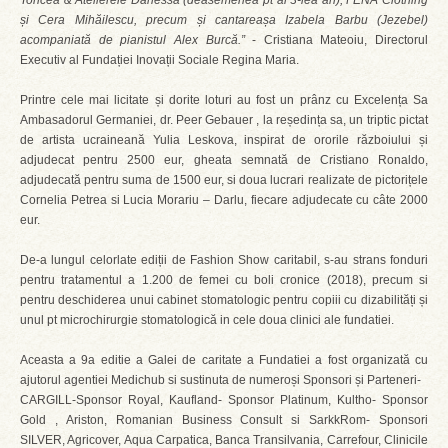
Toncea & Atelierele Danessa (deasemenea pt al 3-lea an), FENA Clothing
și Cera Mihăilescu, precum și cantareașa Izabela Barbu (Jezebel)
acompaniată de pianistul Alex Burcă.”
- Cristiana Mateoiu, Directorul
Executiv al Fundației Inovații Sociale Regina Maria.
Printre cele mai licitate și dorite loturi au fost un prânz cu Excelența Sa
Ambasadorul Germaniei, dr. Peer Gebauer , la reședința sa, un triptic pictat
de artista ucraineană Yulia Leskova, inspirat de ororile războiului și
adjudecat pentru 2500 eur, gheata semnată de Cristiano Ronaldo,
adjudecată pentru suma de 1500 eur, si doua lucrari realizate de pictorițele
Cornelia Petrea si Lucia Morariu – Darlu, fiecare adjudecate cu câte 2000
eur.
De-a lungul celorlate ediții de Fashion Show caritabil, s-au strans fonduri
pentru tratamentul a 1.200 de femei cu boli cronice (2018), precum si
pentru deschiderea unui cabinet stomatologic pentru copiii cu dizabilități și
unul pt microchirurgie stomatologică in cele doua clinici ale fundatiei.
Aceasta a 9a editie a Galei de caritate a Fundatiei a fost organizată cu
ajutorul agentiei Medichub si sustinuta de numeroși Sponsori și Parteneri-
CARGILL-Sponsor Royal, Kaufland- Sponsor Platinum, Kultho- Sponsor
Gold , Ariston, Romanian Business Consult si SarkkRom- Sponsori
SILVER, Agricover, Aqua Carpatica, Banca Transilvania, Carrefour, Clinicile