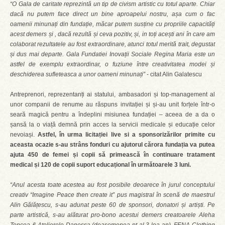
“O Gala de caritate reprezintă un tip de civism artistic cu totul aparte. Chiar
dacă nu putem face direct un bine aproapelui nostru, așa cum o fac
oamenii minunați din fundație, măcar putem susține cu propriile capacități
acest demers și , dacă rezultă și ceva pozitiv, și, in toți acești ani în care am
colaborat rezultatele au fost extraordinare, atunci totul merită trait, degustat
și dus mai departe. Gala Fundatiei Inovații Sociale Regina Maria este un
astfel de exemplu extraordinar, o fuziune între creativitatea modei și
deschiderea sufleteasca a unor oameni minunați”
- citat Alin Galatescu
Antreprenori, reprezentanți ai statului, ambasadori și top-management al
unor companii de renume au răspuns invitației și și-au unit forțele într-o
seară magică pentru a îndeplini misiunea fundației – aceea de a da o
șansă la o viață demnă prin acces la servicii medicale și educație celor
nevoiași.
Astfel, în urma licitației live si a sponsorizărilor primite cu
aceasta ocazie s-au strâns fonduri cu ajutorul cărora fundația va putea
ajuta 450 de femei și copii să primească în continuare tratament
medical și 120 de copii suport educațional în următoarele 3 luni.
“Anul acesta toate acestea au fost posibile deoarece în jurul conceptului
creativ “Imagine Peace then create it” pus magistral în scenă de maestrul
Alin Gălățescu, s-au adunat peste 60 de sponsori, donatori și artiști. Pe
parte artistică, s-au alăturat pro-bono acestui demers creatoarele Aleha