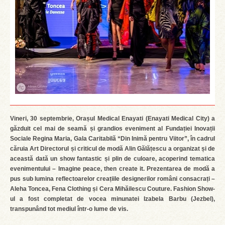
Vineri, 30 septembrie, Orașul Medical Enayati (Enayati Medical City) a
găzduit cel mai de seamă și grandios eveniment al Fundației Inovații
Sociale Regina Maria, Gala Caritabilă “Din Inimă pentru Viitor”, în cadrul
căruia Art Directorul și criticul de modă Alin Gălățescu a organizat și de
această dată un show fantastic și plin de culoare, acoperind tematica
evenimentului – Imagine peace, then create it. Prezentarea de modă a
pus sub lumina reflectoarelor creațiile designerilor români consacrați –
Aleha Toncea, Fena Clothing și Cera Mihăilescu Couture. Fashion Show-
ul a fost completat de vocea minunatei Izabela Barbu (Jezbel),
transpunând tot mediul într-o lume de vis.