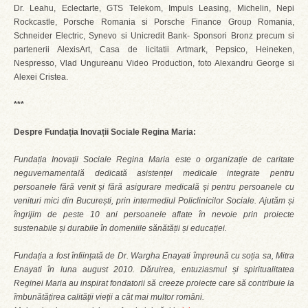
Dr. Leahu, Eclectarte, GTS Telekom, Impuls Leasing, Michelin, Nepi
Rockcastle, Porsche Romania si Porsche Finance Group Romania,
Schneider Electric, Synevo si Unicredit Bank- Sponsori Bronz precum si
partenerii AlexisArt, Casa de licitatii Artmark, Pepsico, Heineken,
Nespresso, Vlad Ungureanu Video Production, foto Alexandru George si
Alexei Cristea.
***
Despre Fundația Inovații Sociale Regina Maria:
Fundația Inovații Sociale Regina Maria este o organizație de caritate
neguvernamentală dedicată asistenței medicale integrate pentru
persoanele fără venit și fără asigurare medicală și pentru persoanele cu
venituri mici din București, prin intermediul Policlinicilor Sociale. Ajutăm și
îngrijim de peste 10 ani persoanele aflate în nevoie prin proiecte
sustenabile și durabile în domeniile sănătății și educației.
Fundația a fost înființată de Dr. Wargha Enayati împreună cu soția sa, Mitra
Enayati în luna august 2010. Dăruirea, entuziasmul și spiritualitatea
Reginei Maria au inspirat fondatorii să creeze proiecte care să contribuie la
îmbunătățirea calității vieții a cât mai multor români.