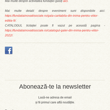
Mai multe despre activitatea fundației găsiți
aici
.
Mai multe detalii despre eveniment sunt disponibile aici:
https://fundatiainovatiisociale.ro/gala-caritabila-din-inima-pentru-viitor-
editia-9/
.
CATALOGUL licitației poate fi vazut pe această pagina -
https://fundatiainovatiisociale.ro/catalogul-galei-din-inima-pentru-viitor-
2022/
.
Abonează-te la newsletter
Lasă-ne adresa de email
și fii primul care află noutățile.