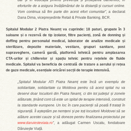
dar și în educația privind prevenția și protejarea oamenilor, în
eforturile de a asigura învățământul de la distanță și cursuri online.
Vom continua să fim parte din acest efort comunitar”,
a declarat
Dana Dima, vicepreședinte Retail & Private Banking, BCR.
Spitalul Modular 2 Piatra Neamț va cuprinde: 18 paturi, grupate în 3
saloane și o rezervă de tip izolator, filtre pacienți, zonă de donning și
doffing pentru personalul medical, laborator de analize medicale și
sterilizare, depozite materiale, vestiare, grupuri sanitare, post
supraveghere, cameră gardă, platformă tehnică pentru amplasarea
CTA-urilor și chillerelor și spațiu tehnic pentru rețelele de fluide
medicale. Spitalul va beneficia de centrală de tratare a aerului și rețea
de gaze medicale, esențiale oricărei secții de terapie intensivă.
„Spitalul Modular ATI Piatra Neamț este încă un exemplu de
solidaritate, solidaritate cu Moldova pentru că acest spital nu va
deservi doar locuitorii din Piatra Neamț, ci din tot județul și zonele
alăturate, ținând cont că este un spital de terapie intensivă, construit
la standarde europene. Un loc în care pacienții să poată fi tratați în
siguranță. Îi așteptăm pe nemțeni și pe toți locuitorii Moldovei să se
alăture acestei cauze și să doneze pentru finalizarea proiectului pe
www.daruiesteviata.ro
”
, a adăugat Carmen Uscatu, fondatoare
Dăruiește Viață.