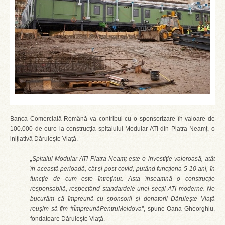
Banca Comercială Română va contribui cu o sponsorizare în valoare de
100.000 de euro la construcția spitalului Modular ATI din Piatra Neamț, o
inițiativă Dăruiește Viață.
„Spitalul Modular ATI Piatra Neamț este o investiție valoroasă, atât
în această perioadă, cât și post-covid, putând funcționa 5-10 ani, în
funcție de cum este întreținut. Asta înseamnă o construcție
responsabilă, respectând standardele unei secții ATI moderne. Ne
bucurăm că împreună cu sponsorii și donatorii Dăruiește Viață
reușim să fim #ÎmpreunăPentruMoldova”
, spune Oana Gheorghiu,
fondatoare Dăruiește Viață.