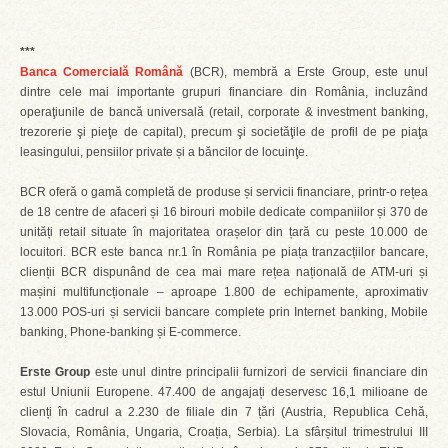
***
Banca Comercială Română
(BCR), membră a Erste Group, este unul
dintre cele mai importante grupuri financiare din România, incluzând
operaţiunile de bancă universală (retail, corporate & investment banking,
trezorerie şi pieţe de capital), precum şi societăţile de profil de pe piaţa
leasingului, pensiilor private și a băncilor de locuinţe.
BCR oferă o gamă completă de produse și servicii financiare, printr-o rețea
de 18 centre de afaceri și 16 birouri mobile dedicate companiilor și 370 de
unități retail situate în majoritatea orașelor din țară cu peste 10.000 de
locuitori. BCR este banca nr.1 în România pe piața tranzacțiilor bancare,
clienții BCR dispunând de cea mai mare rețea națională de ATM-uri și
mașini multifuncționale – aproape 1.800 de echipamente, aproximativ
13.000 POS-uri și servicii bancare complete prin Internet banking, Mobile
banking, Phone-banking și E-commerce.
Erste Group
este unul dintre principalii furnizori de servicii financiare din
estul Uniunii Europene. 47.400 de angajați deservesc 16,1 milioane de
clienți în cadrul a 2.230 de filiale din 7 țări (Austria, Republica Cehă,
Slovacia, România, Ungaria, Croația, Serbia). La sfârșitul trimestrului III