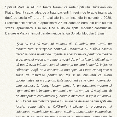
Spitalul Modular ATI din Piatra Neamț va reda Spitalului Județean din
Piatra Neamț capacitatea de a trata pacienți în regim de terapie intensivă,
după ce secția ATI a ars în totalitate într-un incendiu în noiembrie 2020.
Proiectul este estimat la aproximativ 2,5 milioane de euro, din care au fost
strânși aproximativ 1 milion, fiind al doilea spital modular construit de
Dăruiește Viață în timpul pandemiei, pe lângă Spitalul Modular 1 Elias.
„Știm cu toții că sistemul medical din România are nevoie de
modernizare și susținere continuă. Pandemia nu a făcut altceva
decât să ridice nivelul de urgență al acestor nevoi, pentru ca medicii
și personalul medical – oamenii noștri din prima linie în ultimul an –
să poată avea infrastructura și siguranța pe care le merită. Inițiativa
Dăruiește Viață, de a construi un nou spital la Piatra Neamț este o
sursă de inspirație pentru noi toți și ne bucurăm că avem
oportunitatea să o sprijinim. Este important să le oferim oamenilor
care locuiesc în județul Neamț șansa la un tratament modern și
sigur. Încă de la începutul pandemiei ne-am propus să susținem cât
de mult putem comunitatea și cadrele medicale în lupta cu virusul.
Anul trecut, am mobilizat peste 1,6 milioane de euro pentru spitalele
locale, comunitățile și ONG-urile implicate în procurarea și
colectarea materialelor sanitare, sprijinul persoanelor vulnerabile,