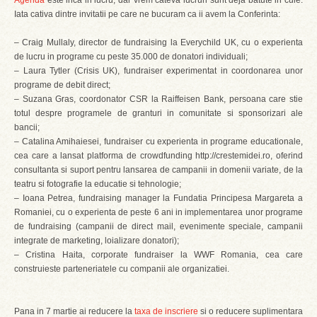
Agenda
este inca in lucru, dar vrem cateva lucruri sunt deja batute in cuie.
Iata cativa dintre invitatii pe care ne bucuram ca ii avem la Conferinta:
– Craig Mullaly, director de fundraising la Everychild UK, cu o experienta
de lucru in programe cu peste 35.000 de donatori individuali;
– Laura Tytler (Crisis UK), fundraiser experimentat in coordonarea unor
programe de debit direct;
– Suzana Gras, coordonator CSR la Raiffeisen Bank, persoana care stie
totul despre programele de granturi in comunitate si sponsorizari ale
bancii;
– Catalina Amihaiesei, fundraiser cu experienta in programe educationale,
cea care a lansat platforma de crowdfunding http://crestemidei.ro, oferind
consultanta si suport pentru lansarea de campanii in domenii variate, de la
teatru si fotografie la educatie si tehnologie;
– Ioana Petrea, fundraising manager la Fundatia Principesa Margareta a
Romaniei, cu o experienta de peste 6 ani in implementarea unor programe
de fundraising (campanii de direct mail, evenimente speciale, campanii
integrate de marketing, loializare donatori);
– Cristina Haita, corporate fundraiser la WWF Romania, cea care
construieste parteneriatele cu companii ale organizatiei.
Pana in 7 martie ai reducere la
taxa de inscriere
si o reducere suplimentara