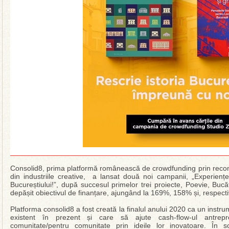
Consolid8, prima platformă românească de crowdfunding prin recomp
din industriile creative, a lansat două noi campanii, „Experienț
Bucureștiului!”, după succesul primelor trei proiecte, Poevie, Bucăt
depășit obiectivul de finanțare, ajungând la 169%, 158% și, respec
Platforma consolid8 a fost creată la finalul anului 2020 ca un instr
existent în prezent și care să ajute cash-flow-ul antrep
comunitate/pentru comunitate prin ideile lor inovatoare. În s