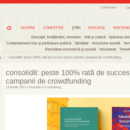
Contul meu
Ca
DESPRE
COMPETIȚIE
ŞTIRI
RESURSE
PARTENE
Educație, învățământ, cercetare
Artă şi cultură
Apărarea drep
Comportament civic şi participare publică
Sănătate
Incluziune socială
Serv
Dezvoltare economică şi socială
Voluntariat
Tinere
g
consolid8: peste 100% rată de succes pentru primele campanii de crowdfunding
consolid8: peste 100% rată de succes
campanii de crowdfunding
13 Aprilie 2021 / Finanțări & Fundraising