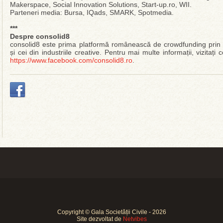
Makerspace, Social Innovation Solutions, Start-up.ro, WII.
Parteneri media: Bursa, IQads, SMARK, Spotmedia.
***
Despre consolid8
consolid8 este prima platformă românească de crowdfunding prin 
și cei din industriile creative. Pentru mai multe informații, vizitați
https://www.facebook.com/consolid8.ro
.
Copyright © Gala Societății Civile - 2026
Site dezvoltat de
Netvibes