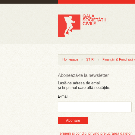
Homepage
ȘTIRI
Finanțări & Fundraisin
Abonează-te la newsletter
Lasă-ne adresa de email
și fii primul care află noutățile.
E-mail:
Abonare
Termeni și condiții privind prelucrarea datelor