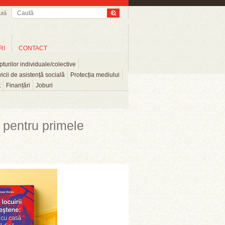
ută
RI
CONTACT
turilor individuale/colective
icii de asistență socială
Protecția mediului
t
Finanțări
Joburi
 pentru primele