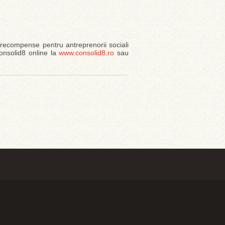
recompense pentru antreprenorii sociali
 consolid8 online la
www.consolid8.ro
sau