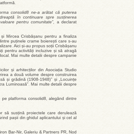
platformă.
orma consolid8 ne-a arătat că puterea
dreaptă în continuare spre susținerea
valoare pentru comunitate”,
a declarat
 și Mircea Crisbășanu pentru a finaliza
intre puținele crame boierești care s-au
alizare. Aici și-au propus soții Crisbășanu
 pentru activități incluzive și să atragă
l local. Mai multe detalii despre campanie
ilor și arhitecților din Asociația Studio
ipărirea a două volume despre construirea
casă și grădină (1908-1948)” și „Locuințe
atra Luminoasă”. Mai multe detalii despre
 pe platforma consolid8, alegând dintre
or să susțină proiectele care derulează
rind pașii din ghidul aplicantului și cel al
Firon Bar-Nir, Galeriu & Partners PR, Nod