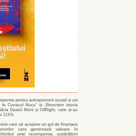
ense pentru antreprenorii sociali și cei
e la Conacul Nucu” și „Rescriem istoria
ăria Dealul Morii și OilRight, care și-au
tiv 111%.
ument care să acopere un gol de finanțare
renorilor care generează valoare în
chimbul unei recompense, susținătorii