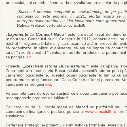
proiectului, pot contribui financiar la dezvoltarea proiectelor de pe 
„Succesul primelor campanii de crowdfunding de pe platf
comunităților este enormă. În 2021, efortul nostru se în
antreprenorilor români cu idei inovatoare care generează 
Raluca Prelucă, co-fondator consolid8.
„Experiențe la Conacul Nucu”
este proiectul inițiat de Simona
restaurarea Conacului Nucu. Construit în 1912, conacul este una d
păstrat în regiunea Urlațiului și care acum se află în proces de revit
să organizeze, în viitor, evenimente, să adune împreună comunități
turiști în zonă, punând în valoare tradițiile, produsele și patrimoniu
se pot găsi
aici
.
Proiectul
„Rescriem istoria Bucureștiului!”
este campania istoric
Zona pentru a face istoria Bucureștiului accesibilă tuturor prin t
cartierelor bucureștene, „Idealul locuirii bucureștene: familia cu 
pentru muncitori și funcționari: Casa Construcțiilor și parcelarea V
campanie se pot găsi
aici
.
Persoanele care doresc să susțină cele două campanii o pot face
recompensele propuse de inițiatori.
Cei care vor să își înscrie ideea de afaceri pe platformă sau v
campanii de finanțare, o pot face pe site-ul
www.consolid8.ro
, urmă
susținătorului.
Partenerii strategici ai proiectului sunt Ashoka România, Avaelgo, 