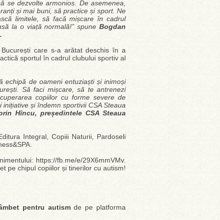
și să se dezvolte armonios. De asemenea,
nți și mai buni, să practice și sport. Ne
că limitele, să facă mișcare în cadrul
ansă la o viață normală!” spune
Bogdan
.
București care s-a arătat deschis în a
actică sportul în cadrul clubului sportiv al
 echipă de oameni entuziaști și inimoși
rești. Să faci mișcare, să te antrenezi
ecuperarea copiilor cu forme severe de
inițiative și îndemn sportivii CSA Steaua
orin Hîncu, președintele CSA Steaua
ditura Integral, Copiii Naturii, Pardoseli
itness&SPA.
venimentului: https://fb.me/e/29X6mmVMv.
 pe chipul copiilor și tinerilor cu autism!
âmbet pentru autism
de pe platforma