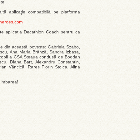
ete
tă aplicaţie compatibilă pe platforma
gheroes.com
ește aplicația Decathlon Coach pentru ca
rte din această poveste: Gabriela Szabo,
escu, Ana Maria Brânză, Sandra Izbașa,
e copii a CSA Steaua condusă de Bogdan
cu, Diana Bart, Alexandru Constantin,
ian Văncică, Rareș Florin Stoica, Alina
himbarea!