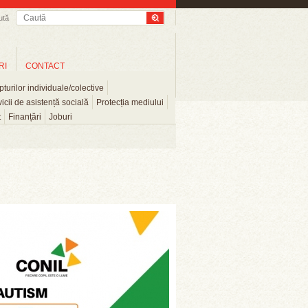
ută
RI
CONTACT
turilor individuale/colective
icii de asistență socială
Protecția mediului
t
Finanțări
Joburi