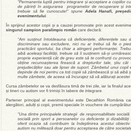
“Permanenta luptă pentru integrare și acceptare a copiilor c
de părinți în asigurarea programelor de recuperare și inter
trebuie să fie cunoscute!“ spune
Adela Hanafi, președi
evenimentului
.
În sprijinul acestor copii și a cauzei promovate prin acest evenimen
singurul campion paralimpic român
care declară:
“Am susținut întotdeauna că deficiențele, diferențele sau di
discriminare sau excludere, nici nu ar trebui să fie o pie
practicării sportului, ba chiar a atingerii performanței. Trebu
aibă aceleași facilități, trebuie să îi susținem să-și urmăreasc
proprie experiență cât de greu este să te confrunți cu provo
obține recunoașterea firească a drepturilor tale, știu cât 
prejudecăților sau ale lipsei de suport. Zâmbetul unui copil 
depinde de noi pentru ca toți copiii să zâmbească și să aibă
multe zâmbete, de aceea vă încurajez să vă alăturați acestei in
Cursa zâmbetelor se va desfăsura timă de trei zile, iar la finalul a
și tineri cu autism vor fi trimiși în tabere de integrare.
Partener principal al evenimentului este Decathlon România care
alergători, adulți și copii, premii speciale în vouchere de cumpărătur
”Una dintre principalele strategii de responsabilitate socia
socială prin sport a persoanelor cu deficiențe și dizabilită
oferit ocazia să contribuim la îndeplinirea acestui obiec
autism nu militează doar pentru acceptarea de către societate a