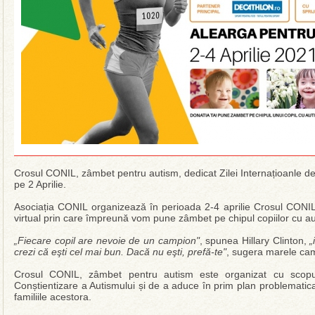
Crosul CONIL, zâmbet pentru autism, dedicat Zilei Internațioanle de
pe 2 Aprilie.
Asociația CONIL organizează în perioada 2-4 aprilie Crosul CONI
virtual prin care împreună vom pune zâmbet pe chipul copiilor cu a
„Fiecare copil are nevoie de un campion"
, spunea Hillary Clinton,
„
crezi că eşti cel mai bun. Dacă nu eşti, prefă-te"
, sugera marele c
Crosul CONIL, zâmbet pentru autism este organizat cu scopu
Conștientizare a Autismului și de a aduce în prim plan problematica
familiile acestora.