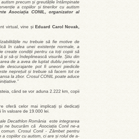
u autism precum și greutățile întâmpinate
venție a copiilor și tinerilor cu autism
nte Asociația CONIL, organizator al
t virtual, vine și
Eduard Carol Novak,
zabilitățile nu trebuie să fie motive de
dică în calea unei existențe normale, a
ie create condiții pentru ca toți copiii să
ă și să-și îndeplinească visurile. Știu din
carea de a avea de luptat dublu pentru a
de descurajante pot fi uneori piedicile
este neprețuit și trebuie să facem tot ce
 șansa la zbor. Crosul CONIL poate aduce
ițiative.”
cesteia, când se vor aduna 2.222 km, copii
 oferă celor mai implicați și dedicați
i în valoare de 19.000 lei.
lă ale Decathlon România este integrarea
ți și ne bucurăm că Asociația Conil ne-a
tiv comun. Crosul Conil - Zâmbet pentru
 copiilor cu autism, ci are și rolul de a-