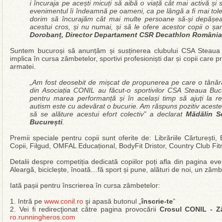
i încuraja pe acești micuți să aibă o viață cât mai activă 
evenimentul îi îndeamnă pe oameni, ca pe lângă a fi mai tolera
dorim să încurajăm cât mai multe persoane să-și depășeas
acestui cros, și nu numai, și să le ofere acestor copii o ș
Dorobanț, Director Departament CSR Decathlon România
Suntem bucuroși să anunțăm și susținerea clubului CSA Steaua 
implica în cursa zâmbetelor, sportivi profesioniști dar și copii care pr
armatei.
„Am fost deosebit de mișcat de propunerea pe care o tânără
din Asociația CONIL au făcut-o sportivilor CSA Steaua Bucu
pentru marea performanță și în același timp să ajuți la r
autism este cu adevărat o bucurie. Am răspuns pozitiv acestei 
să se alăture acestui efort colectiv” a declarat
Mădălin S
București
.
Premii speciale pentru copii sunt oferite de: Librăriile Cărturești, E
Copii, Filgud, OMFAL Educațional, BodyFit Dristor, Country Club F
Detalii despre competiția dedicată copiilor poți afla din pagina e
Aleargă, biciclește, înoată…fă sport și pune, alături de noi, un zâmbet
Iată pașii pentru înscrierea în cursa zâmbetelor:
1. Intră pe
www.conil.ro
şi apasă butonul „
înscrie-te
”
2. Vei fi redirecţionat către pagina provocării
Crosul CONIL - Z
ro.runningheros.com