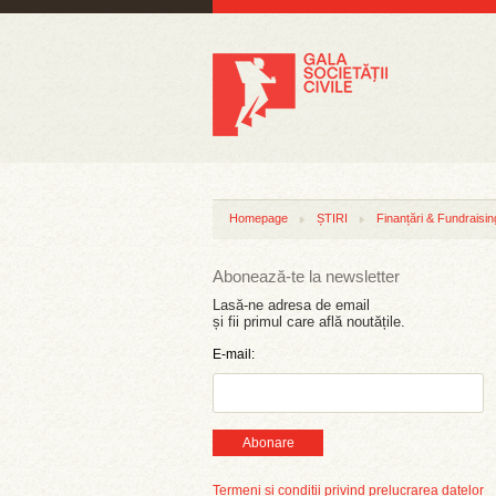
Homepage
ȘTIRI
Finanțări & Fundraisin
Abonează-te la newsletter
Lasă-ne adresa de email
și fii primul care află noutățile.
E-mail:
Abonare
Termeni și condiții privind prelucrarea datelor