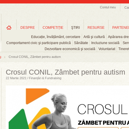
Contul meu
Ca
DESPRE
COMPETIȚIE
ŞTIRI
RESURSE
PARTENE
Educație, învățământ, cercetare
Artă şi cultură
Apărarea drep
Comportament civic şi participare publică
Sănătate
Incluziune socială
Serv
Dezvoltare economică şi socială
Voluntariat
Tinere
g
Crosul CONIL, Zâmbet pentru autism
Crosul CONIL, Zâmbet pentru autism
22 Martie 2021 / Finanțări & Fundraising