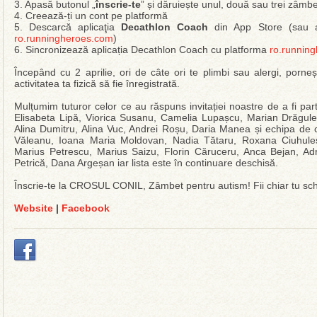
3. Apasă butonul „
înscrie-te
” și dăruiește unul, două sau trei zâmb
4. Creează-ți un cont pe platformă
5. Descarcă aplicaţia
Decathlon Coach
din App Store (sau al
ro.runningheroes.com
)
6. Sincronizează aplicația Decathlon Coach cu platforma
ro.runnin
Începând cu 2 aprilie, ori de câte ori te plimbi sau alergi, porn
activitatea ta fizică să fie înregistrată.
Mulțumim tuturor celor ce au răspuns invitației noastre de a fi pa
Elisabeta Lipă, Viorica Susanu, Camelia Lupașcu, Marian Drăgul
Alina Dumitru, Alina Vuc, Andrei Roșu, Daria Manea și echipa d
Văleanu, Ioana Maria Moldovan, Nadia Tătaru, Roxana Ciuhules
Marius Petrescu, Marius Saizu, Florin Căruceru, Anca Bejan, Adr
Petrică, Dana Argeșan iar lista este în continuare deschisă.
Înscrie-te la CROSUL CONIL, Zâmbet pentru autism! Fii chiar tu sc
Website
|
Facebook