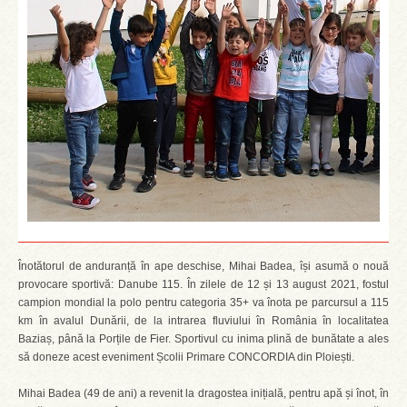
Înotătorul de anduranță în ape deschise, Mihai Badea, își asumă o nouă
provocare sportivă: Danube 115. În zilele de 12 și 13 august 2021, fostul
campion mondial la polo pentru categoria 35+ va înota pe parcursul a 115
km în avalul Dunării, de la intrarea fluviului în România în localitatea
Baziaș, până la Porțile de Fier. Sportivul cu inima plină de bunătate a ales
să doneze acest eveniment Școlii Primare CONCORDIA din Ploiești.
Mihai Badea (49 de ani) a revenit la dragostea inițială, pentru apă și înot, în