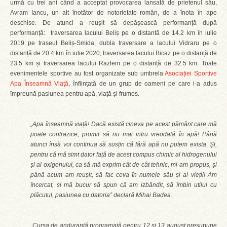
urmă cu trei ani când a acceptat provocarea lansată de prietenul său,
Avram Iancu, un alt înotător de notorietate român, de a înota în ape
deschise. De atunci a reușit să depășească performanță după
performanță: traversarea lacului Beliș pe o distantă de 14.2 km în iulie
2019 pe traseul Beliș-Smida, dubla traversare a lacului Vidraru pe o
distanță de 20.4 km în iulie 2020, traversarea lacului Bicaz pe o distanță de
23.5 km și traversarea lacului Razlem pe o distanță de 32.5 km. Toate
evenimentele sportive au fost organizate sub umbrela
Asociației Sportive
Apa Înseamnă Viață
, înființată de un grup de oameni pe care i-a adus
împreună pasiunea pentru apă, viață și frumos.
„Apa înseamnă viață! Dacă există cineva pe acest pământ care mă
poate contrazice, promit să nu mai intru vreodată în apă! Până
atunci însă voi continua să susțin că fără apă nu putem exista. Și,
pentru că mă simt dator față de acest compus chimic al hidrogenului
și al oxigenului, ca să mă exprim cât de cât tehnic, mi-am propus, și
până acum am reușit, să fac ceva în numele său și al vieții! Am
încercat, și mă bucur să spun că am izbândit, să îmbin utilul cu
plăcutul, pasiunea cu datoria” declară Mihai Badea.
„Cursa de anduranță programată pentru 12 și 13 august presupune