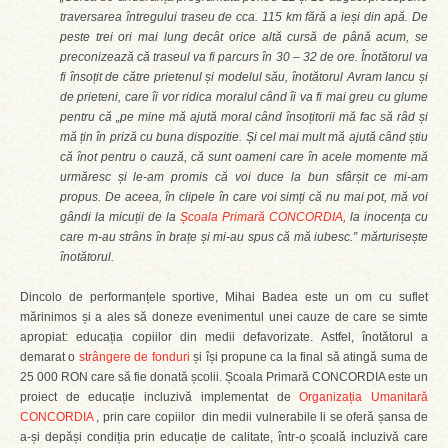
traversarea întregului traseu de cca. 115 km fără a ieși din apă. De
peste trei ori mai lung decât orice altă cursă de până acum, se
preconizează că traseul va fi parcurs în 30 – 32 de ore. Înotătorul va
fi însoțit de către prietenul și modelul său, înotătorul Avram Iancu și
de prieteni, care îi vor ridica moralul când îi va fi mai greu cu glume
pentru că „pe mine mă ajută moral când însoțitorii mă fac să râd și
mă țin în priză cu buna dispozitie. Și cel mai mult mă ajută când știu
că înot pentru o cauză, că sunt oameni care în acele momente mă
urmăresc și le-am promis că voi duce la bun sfârșit ce mi-am
propus. De aceea, în clipele în care voi simți că nu mai pot, mă voi
gândi la micuții de la
Școala Primară CONCORDIA
, la inocența cu
care m-au strâns în brațe și mi-au spus că mă iubesc.” mărturisește
înotătorul.
Dincolo de performanțele sportive, Mihai Badea este un om cu suflet
mărinimos și a ales să doneze evenimentul unei cauze de care se simte
apropiat: educația copiilor din medii defavorizate. Astfel, înotătorul a
demarat o
strângere de fonduri
și își propune ca la final să atingă suma de
25 000 RON care să fie donată școlii. Școala Primară CONCORDIA este un
proiect de educație incluzivă implementat de
Organizația Umanitară
CONCORDIA
, prin care copiilor din medii vulnerabile li se oferă șansa de
a-și depăși condiția prin educație de calitate, într-o școală incluzivă care