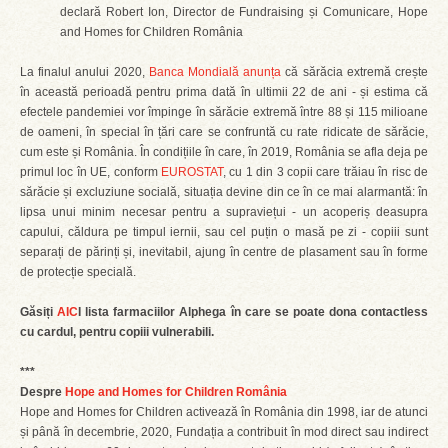
declară Robert Ion, Director de Fundraising și Comunicare, Hope
and Homes for Children România
La finalul anului 2020,
Banca Mondială anunța
că sărăcia extremă crește
în această perioadă pentru prima dată în ultimii 22 de ani - și estima că
efectele pandemiei vor împinge în sărăcie extremă între 88 și 115 milioane
de oameni, în special în țări care se confruntă cu rate ridicate de sărăcie,
cum este și România. În condițiile în care, în 2019, România se afla deja pe
primul loc în UE, conform
EUROSTAT
, cu 1 din 3 copii care trăiau în risc de
sărăcie și excluziune socială, situația devine din ce în ce mai alarmantă: în
lipsa unui minim necesar pentru a supraviețui - un acoperiș deasupra
capului, căldura pe timpul iernii, sau cel puțin o masă pe zi - copiii sunt
separați de părinți și, inevitabil, ajung în centre de plasament sau în forme
de protecție specială.
Găsiți
AIC
I lista farmaciilor Alphega în care se poate dona contactless
cu cardul, pentru copiii vulnerabili.
***
Despre
Hope and Homes for Children România
Hope and Homes for Children activează în România din 1998, iar de atunci
și până în decembrie, 2020, Fundația a contribuit în mod direct sau indirect