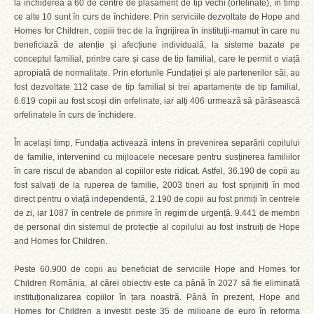
la închiderea a 60 de centre de plasament de tip vechi (orfelinate), în timp
ce alte 10 sunt în curs de închidere. Prin serviciile dezvoltate de Hope and
Homes for Children, copiii trec de la îngrijirea în instituții-mamut în care nu
beneficiază de atenție și afecțiune individuală, la sisteme bazate pe
conceptul familial, printre care și case de tip familial, care le permit o viață
apropiată de normalitate. Prin eforturile Fundației și ale partenerilor săi, au
fost dezvoltate 112 case de tip familial si trei apartamente de tip familial,
6.619 copii au fost scoși din orfelinate, iar alți 406 urmează să părăsească
orfelinatele în curs de închidere.
În același timp, Fundația activează intens în prevenirea separării copilului
de familie, intervenind cu mijloacele necesare pentru susținerea familiilor
în care riscul de abandon al copiilor este ridicat. Astfel, 36.190 de copii au
fost salvați de la ruperea de familie, 2003 tineri au fost sprijiniți în mod
direct pentru o viață independentă, 2.190 de copii au fost primiți în centrele
de zi, iar 1087 în centrele de primire în regim de urgență. 9.441 de membri
de personal din sistemul de protecție al copilului au fost instruiți de Hope
and Homes for Children.
Peste 60.900 de copii au beneficiat de serviciile Hope and Homes for
Children România, al cărei obiectiv este ca până în 2027 să fie eliminată
instituționalizarea copiilor în țara noastră. Până în prezent, Hope and
Homes for Children a investit peste 35 de milioane de euro în reforma