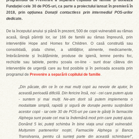
programului de Prevenire a separării copilului de familie și donează
Fundației cele 30 de POS-uri, ca parte a proiectului lansat în premieră în
2018, prin opțiunea
Donații contactless prin intermediul POS-urilor
dedicate
.
De la începutul anului și până în prezent, 500 de copii vulnerabili au rămas
acasă, lângă părinții lor, iar 166 de familii au rămas împreună, prin
intervențiile Hope and Homes for Children. O casă construită sau
consolidată, plata chiriei, a utilităților, alimente, medicamente,
îmbrăcăminte și încălțăminte, produse de igienă, lemne pentru foc,
rechizite sau tablete, pentru școala on-line - sunt doar câteva din
intervențiile de urgență care au fost posibile și în perioada aceasta prin
programul de
Prevenire a separării copilului de familie
.
„Din păcate, din ce în ce mai mulți copii au nevoie de ajutor, în
această perioadă dificilă. Din fericire însă, noi - cei care putem ajuta
- suntem și mai mulți. Ne-am dorit să putem implementa o
modalitate simplă, rapidă și sigură de donație pentru susținătorii
acestor copii - iar cele 30 de POS-uri pe care le găsiți în farmaciile
Alphega sunt poate cel mai la îndemână mod prin care puteți ajuta.
Donând 5 lei, puteți schimba în bine viața unui copil vulnerabil.
Mulțumim partenerilor noștri, Farmaciile Alphega și Banca
Transilvania, pentru că sunteți parte din această schimbare!”
,