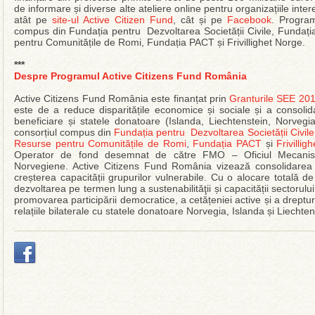
de informare și diverse alte ateliere online pentru organizațiile inte
atât pe
site-ul Active Citizen Fund
, cât și pe
Facebook
. Program
compus din Fundația pentru Dezvoltarea Societății Civile, Fundați
pentru Comunitățile de Romi, Fundația PACT și Frivillighet Norge.
***
Despre Programul Active Citizens Fund România
Active Citizens Fund România este finanțat prin
Granturile SEE 20
este de a reduce disparitățile economice și sociale și a consolida 
beneficiare și statele donatoare (Islanda, Liechtenstein, Norvegi
consorțiul compus din
Fundația pentru Dezvoltarea Societății Civile
Resurse pentru Comunitățile de Romi
,
Fundația PACT
și
Frivillig
Operator de fond desemnat de către FMO – Oficiul Mecanismu
Norvegiene. Active Citizens Fund România vizează consolidarea soc
creșterea capacității grupurilor vulnerabile. Cu o alocare totală
dezvoltarea pe termen lung a sustenabilităţii și capacității sectorului s
promovarea participării democratice, a cetățeniei active și a dreptur
relațiile bilaterale cu statele donatoare Norvegia, Islanda și Liechte