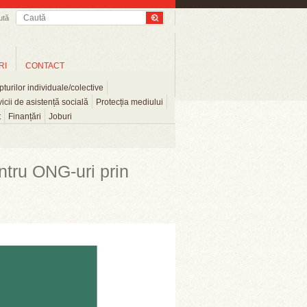
ută
RI
CONTACT
turilor individuale/colective
icii de asistență socială
Protecția mediului
t
Finanțări
Joburi
ntru ONG-uri prin