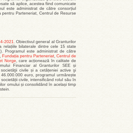
resate să aplice, acestea fiind comunicate
ul este administrat de către consorțiul
a pentru Parteneriat, Centrul de Resurse
14-2021
. Obiectivul general al Granturilor
relațiile bilaterale dintre cele 15 state
a). Programul este administrat de către
,
Fundația pentru Parteneriat
,
Centrul de
het Norge
, care acționează în calitate de
lui Financiar al Granturilor SEE și
ietăţii civile și a cetățeniei active şi
 de 46.000.000 euro, programul urmărește
ocietății civile, intensificând rolul său în
ilor omului și consolidând în același timp
nstein.