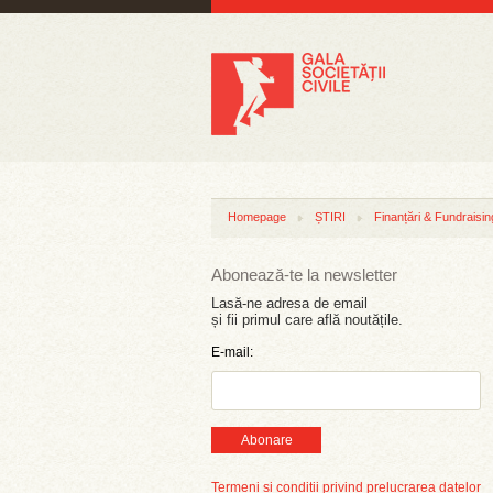
Homepage
ȘTIRI
Finanțări & Fundraisin
Abonează-te la newsletter
Lasă-ne adresa de email
și fii primul care află noutățile.
E-mail:
Abonare
Termeni și condiții privind prelucrarea datelor