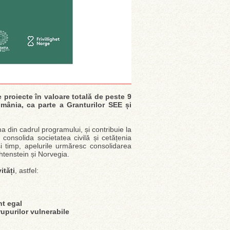
proiecte în valoare totală de peste 9
mânia, ca parte a Granturilor SEE și
ima din cadrul programului, și contribuie la
i consolida societatea civilă și cetățenia
și timp, apelurile urmăresc consolidarea
chtenstein și Norvegia.
ități
, astfel:
nt egal
upurilor vulnerabile