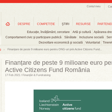
Contul meu
Ca
DESPRE
COMPETIȚIE
ŞTIRI
RESURSE
PARTENE
Educație, învățământ, cercetare
Artă şi cultură
Apărarea drep
Comportament civic şi participare publică
Sănătate
Incluziune socială
Serv
Dezvoltare economică şi socială
Voluntariat
Tinere
g
Finanțare de peste 9 milioane euro pentru ONG-uri prin Active Citizens Fund...
Finanțare de peste 9 milioane euro pe
Active Citizens Fund România
17 Feb 2021 / Finanțări & Fundraising