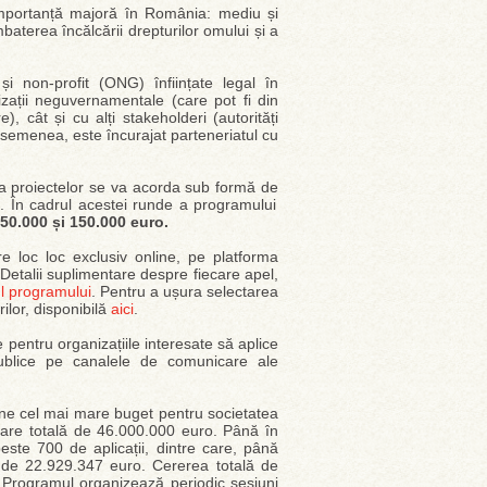
importanță majoră în România: mediu și
baterea încălcării drepturilor omului și a
e și non-profit (ONG) înființate legal în
izații neguvernamentale (care pot fi din
 cât și cu alți stakeholderi (autorități
 asemenea, este încurajat parteneriatul cu
ea proiectelor se va acorda sub formă de
. În cadrul acestei runde a programului
50.000 și 150.000 euro.
e loc loc exclusiv online, pe platforma
Detalii suplimentare despre fiecare apel,
l programului
. Pentru a ușura selectarea
ilor, disponibilă
aici
.
e pentru organizațiile interesate să aplice
publice pe canalele de comunicare ale
ne cel mai mare buget pentru societatea
oare totală de 46.000.000 euro. Până în
este 700 de aplicații, dintre care, până
e de 22.929.347 euro. Cererea totală de
. Programul organizează periodic sesiuni