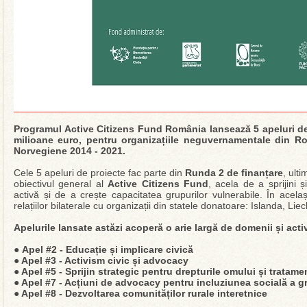
Programul Active Citizens Fund România lansează 5 apeluri de 
milioane euro, pentru organizațiile neguvernamentale din Ro
Norvegiene 2014 - 2021.
Cele 5 apeluri de proiecte fac parte din
Runda 2 de finanțare
, ult
obiectivul general al
Active Citizens Fund
, acela de a sprijini ș
activă și de a crește capacitatea grupurilor vulnerabile. În acela
relațiilor bilaterale cu organizații din statele donatoare: Islanda, Lie
Apelurile lansate astăzi acoperă o arie largă de domenii și activ
●
Apel #2 - Educație și implicare civică
● Apel #3 - Activism civic și advocacy
● Apel #5 - Sprijin strategic pentru drepturile omului și tratame
● Apel #7 - Acțiuni de advocacy pentru incluziunea socială a gr
● Apel #8 - Dezvoltarea comunităților rurale interetnice