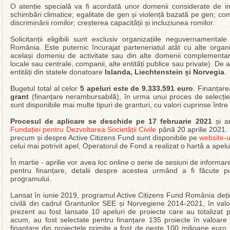
O atenție specială va fi acordată unor domenii considerate de 
schimbări climatice; egalitate de gen și violență bazată pe gen; com
discriminării romilor; creșterea capacității și incluziunea romilor.
Solicitanții eligibili sunt exclusiv organizațiile neguvernamental
România. Este puternic încurajat parteneriatul atât cu alte organ
același domeniu de activitate sau din alte domenii complementare),
locale sau centrale, companii, alte entități publice sau private). De
entități din statele donatoare
Islanda, Liechtenstein și Norvegia
.
Bugetul total al celor
5 apeluri este de 9.333.591 euro
. Finanțar
grant
(finanțare nerambursabilă), în urma unui proces de selecție
sunt disponibile mai multe tipuri de granturi, cu valori cuprinse între
Procesul de aplicare se deschide pe
17 februarie 2021
și ar
Fundației pentru Dezvoltarea Societății Civile
până 20 aprilie 2021. 
precum și despre Active Citizens Fund sunt disponibile pe
website-u
celui mai potrivit apel, Operatorul de Fond a realizat o hartă a apelur
În martie - aprilie vor avea loc online o serie de sesiuni de informar
pentru finanțare, detalii despre acestea urmând a fi făcute 
programului.
Lansat în iunie 2019, programul Active Citizens Fund România deți
civilă din cadrul Granturilor SEE și Norvegiene 2014-2021, în val
prezent au fost lansate 10 apeluri de proiecte care au totalizat p
acum, au fost selectate pentru finanțare 135 proiecte în valoar
finanțare din proiectele primite a fost de peste 100 milioane euro