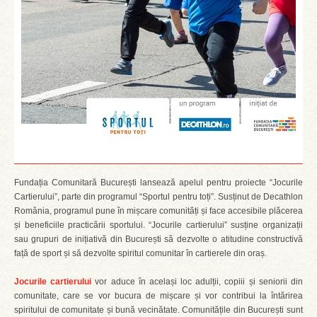
Fundația Comunitară București lansează apelul pentru proiecte “Jocurile
Cartierului”, parte din programul “Sportul pentru toți”. Susținut de Decathlon
România, programul pune în mișcare comunități și face accesibile plăcerea
și beneficiile practicării sportului. “Jocurile cartierului” susține organizații
sau grupuri de inițiativă din București să dezvolte o atitudine constructivă
față de sport și să dezvolte spiritul comunitar în cartierele din oraș.
Jocurile cartierului
vor aduce în același loc adulții, copiii și seniorii din
comunitate, care se vor bucura de mișcare și vor contribui la întărirea
spiritului de comunitate și bună vecinătate. Comunitățile din București sunt