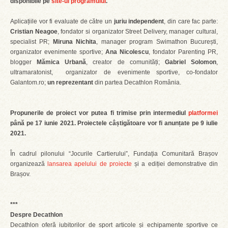
disponibile pe
site-ul programului
.
Aplicațiile vor fi evaluate de către un
juriu independent
, din care fac parte:
Cristian Neagoe
, fondator si organizator Street Delivery, manager cultural,
specialist PR;
Miruna Nichita
, manager program Swimathon București,
organizator evenimente sportive;
Ana Nicolescu
, fondator Parenting PR,
blogger
Mămica Urbană
, creator de comunități;
Gabriel Solomon
,
ultramaratonist, organizator de evenimente sportive, co-fondator
Galantom.ro;
un reprezentant
din partea Decathlon România.
Propunerile de proiect vor putea fi trimise prin intermediul
platformei
până pe 17 iunie 2021.
Proiectele câștigătoare vor fi anunțate pe 9 iulie
2021.
În cadrul pilonului “Jocurile Cartierului”, Fundația Comunitară Brașov
organizează
lansarea apelului de proiecte
și a ediției demonstrative din
Brașov.
***
Despre Decathlon
Decathlon oferă iubitorilor de sport articole și echipamente sportive ce