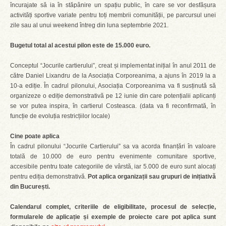
încurajate să ia în stăpânire un spațiu public, în care se vor desfășura
activități sportive variate pentru toți membrii comunității, pe parcursul unei
zile sau al unui weekend întreg din luna septembrie 2021.
Bugetul total al acestui pilon este de 15.000 euro.
Conceptul “Jocurile cartierului”, creat și implementat inițial în anul 2011 de
către Daniel Lixandru de la Asociația Corporeanima, a ajuns în 2019 la a
10-a ediție. În cadrul pilonului, Asociația Corporeanima va fi susținută să
organizeze o ediție demonstrativă pe 12 iunie din care potențialii aplicanți
se vor putea inspira, în cartierul Costeasca. (data va fi reconfirmată, în
funcție de evoluția restricțiilor locale)
Cine poate aplica
În cadrul pilonului “Jocurile Cartierului” sa va acorda finanțări în valoare
totală de 10.000 de euro pentru evenimente comunitare sportive,
accesibile pentru toate categoriile de vârstă, iar 5.000 de euro sunt alocați
pentru ediția demonstrativă.
Pot aplica organizații sau grupuri de inițiativă
din București.
Calendarul complet, criteriile de eligibilitate, procesul de selecție,
formularele de aplicație și exemple de proiecte care pot aplica sunt