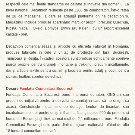
respectă cele mai înalte standarde de calitate și inovație din domeniu. La
nivel național, Decathlon reunește peste 1200 de colaboratori, într-o rețea
de 28 de magazine, la care se adaugă platforma online decathlon.ro.
Magazinul include produse aparținând mărcilor proprii, precum: Quechua,
Kipsta, Nabaiji, Oxelo, Domyos, Btwin sau Kalenji, cu un raport excelent
calitate - preț.
Decathlon comercializează și articole cu eticheta Fabricat în România,
produse fabricate în cele 3 unități de producție din țară: București,
Timișoara și Reșița. În cadrul acestora sunt produse echipamente sportive
marcă proprie pentru drumeții montane și trekking, precum încălțăminte,
dar și articole textile pentru ciclism și biciclete pentru adulți și copii, pentru
ciclism, triatlon, sporturi de echipă.
Despre
Fundația Comunitară București
Fundația Comunitară București pune împreună donatori, ONG-uri sau
grupuri de inițiativă pentru a dezvolta comunități în care să ne simțim ca
acasă. Construiește mecanisme de donație, fonduri de finanțare sau
incubatoare de idei pentru oraș. În 9 ani, a finanțat peste 500 de proiecte și
burse din București și Ilfov, cu mai mult de 2,1 milioane de euro. Fundația
Comunitară București este parte dintr-o mișcare națională, alături de alte
18 fundații comunitare din țară.