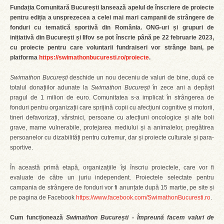
Fundația Comunitară București lansează apelul de înscriere de proiecte
pentru ediția a unsprezecea a celei mai mari campanii de strângere de
fonduri cu tematică sportivă din România. ONG-uri și grupuri de
inițiativă din București și Ilfov se pot înscrie până pe 22 februarie 2023,
cu proiecte pentru care voluntarii fundraiseri vor strânge bani, pe
platforma
https://swimathonbucuresti.ro/proiecte
.
Swimathon București
deschide un nou deceniu de valuri de bine, după ce
totalul donațiilor adunate la
Swimathon București
în zece ani a depășit
pragul de 1 milion de euro. Comunitatea s-a implicat în strângerea de
fonduri pentru organizații care sprijină copii cu afecțiuni cognitive și motorii,
tineri defavorizați, vârstnici, persoane cu afecțiuni oncologice și alte boli
grave, mame vulnerabile, protejarea mediului și a animalelor, pregătirea
persoanelor cu dizabilități pentru cutremur, dar și proiecte culturale și para-
sportive.
În această primă etapă, organizațiile își înscriu proiectele, care vor fi
evaluate de către un juriu independent. Proiectele selectate pentru
campania de strângere de fonduri vor fi anunțate după 15 martie, pe site și
pe pagina de Facebook
https://www.facebook.com/SwimathonBucuresti.ro
.
Cum funcționează
Swimathon București - Împreună facem valuri de