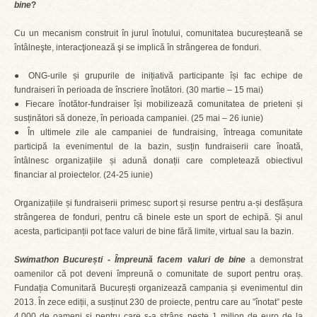
bine
?
Cu un mecanism construit în jurul înotului, comunitatea bucureșteană se
întâlneşte, interacţionează şi se implică în strângerea de fonduri.
● ONG-urile și grupurile de inițiativă participante își fac echipe de
fundraiseri în perioada de înscriere înotători. (30 martie – 15 mai)
● Fiecare înotător-fundraiser își mobilizează comunitatea de prieteni și
susținători să doneze, în perioada campaniei. (25 mai – 26 iunie)
● În ultimele zile ale campaniei de fundraising, întreaga comunitate
participă la evenimentul de la bazin, susțin fundraiserii care înoată,
întâlnesc organizațiile și adună donații care completează obiectivul
financiar al proiectelor. (24-25 iunie)
Organizațiile și fundraiserii primesc suport și resurse pentru a-și desfășura
strângerea de fonduri, pentru că binele este un sport de echipă. Și anul
acesta, participanții pot face valuri de bine fără limite, virtual sau la bazin.
Swimathon București - Împreună facem valuri de bine
a demonstrat
oamenilor că pot deveni împreună o comunitate de suport pentru oraș.
Fundația Comunitară București organizează campania și evenimentul din
2013. În zece ediții, a susținut 230 de proiecte, pentru care au ”înotat” peste
4.000 de oameni și pentru care s-a strâns peste 1 milion de euro de la