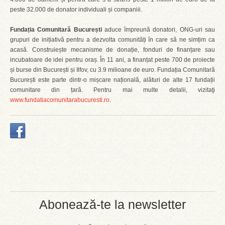
peste 32.000 de donator individuali și companiii.
Fundația Comunitară București
aduce împreună donatori, ONG-uri sau
grupuri de inițiativă pentru a dezvolta comunități în care să ne simțim ca
acasă. Construiește mecanisme de donație, fonduri de finanțare sau
incubatoare de idei pentru oraș. În 11 ani, a finanțat peste 700 de proiecte
și burse din București și Ilfov, cu 3.9 milioane de euro. Fundația Comunitară
București este parte dintr-o mișcare națională, alături de alte 17 fundații
comunitare din țară. Pentru mai multe detalii, vizitaţi
www.fundatiacomunitarabucuresti.ro
.
Abonează-te la newsletter