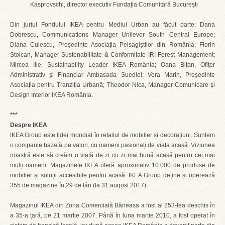
Kasprovschi, director executiv Fundația Comunitară București
Din juriul Fondului IKEA pentru Mediul Urban au făcut parte: Dana
Dobrescu, Communications Manager Unilever South Central Europe;
Diana Culescu, Președinte Asociația Peisagiștilor din România; Florin
Stoican, Manager Sustenabilitate & Conformitate IRI Forest Management;
Mircea Ilie, Sustainability Leader IKEA România; Oana Bițan, Ofițer
Administrativ și Financiar Ambasada Suediei; Vera Marin, Președinte
Asociația pentru Tranziția Urbană; Theodor Nica, Manager Comunicare și
Design Interior IKEA România.
***
Despre IKEA
IKEA Group este lider mondial în retailul de mobilier și decorațiuni. Suntem
o companie bazată pe valori, cu oameni pasionați de viața acasă. Viziunea
noastră este să creăm o viață de zi cu zi mai bună acasă pentru cei mai
mulți oameni. Magazinele IKEA oferă aproximativ 10.000 de produse de
mobilier și soluții accesibile pentru acasă. IKEA Group deține și operează
355 de magazine în 29 de țări (la 31 august 2017).
Magazinul IKEA din Zona Comercială Băneasa a fost al 253-lea deschis în
a 35-a țară, pe 21 martie 2007. Până în luna martie 2010, a fost operat în