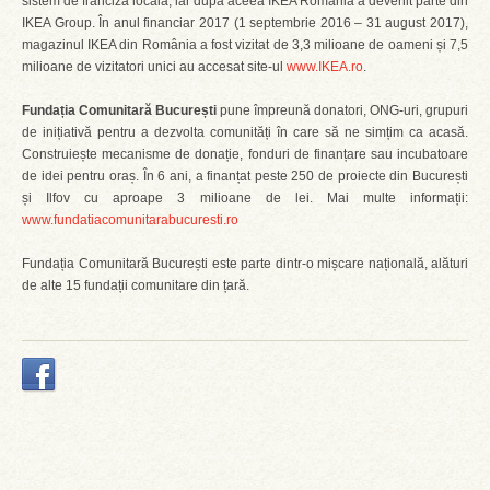
sistem de franciză locală, iar după aceea IKEA România a devenit parte din
IKEA Group. În anul financiar 2017 (1 septembrie 2016 – 31 august 2017),
magazinul IKEA din România a fost vizitat de 3,3 milioane de oameni și 7,5
milioane de vizitatori unici au accesat site-ul
www.IKEA.ro
.
Fundația Comunitară București
pune împreună donatori, ONG-uri, grupuri
de inițiativă pentru a dezvolta comunități în care să ne simțim ca acasă.
Construiește mecanisme de donație, fonduri de finanțare sau incubatoare
de idei pentru oraș. În 6 ani, a finanțat peste 250 de proiecte din București
și Ilfov cu aproape 3 milioane de lei. Mai multe informații:
www.fundatiacomunitarabucuresti.ro
Fundația Comunitară București este parte dintr-o mișcare națională, alături
de alte 15 fundații comunitare din țară.