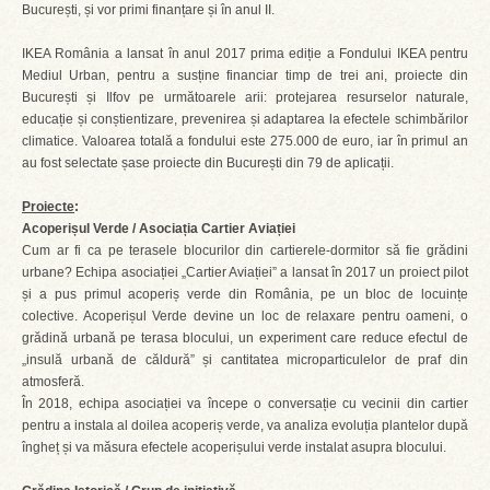
București, și vor primi finanțare și în anul II.
IKEA România a lansat în anul 2017 prima ediție a Fondului IKEA pentru
Mediul Urban, pentru a susține financiar timp de trei ani, proiecte din
București și Ilfov pe următoarele arii: protejarea resurselor naturale,
educație și conștientizare, prevenirea și adaptarea la efectele schimbărilor
climatice. Valoarea totală a fondului este 275.000 de euro, iar în primul an
au fost selectate șase proiecte din București din 79 de aplicații.
Proiecte
:
Acoperișul Verde / Asociația Cartier Aviației
Cum ar fi ca pe terasele blocurilor din cartierele-dormitor să fie grădini
urbane? Echipa asociației „Cartier Aviației” a lansat în 2017 un proiect pilot
și a pus primul acoperiș verde din România, pe un bloc de locuințe
colective. Acoperișul Verde devine un loc de relaxare pentru oameni, o
grădină urbană pe terasa blocului, un experiment care reduce efectul de
„insulă urbană de căldură” și cantitatea microparticulelor de praf din
atmosferă.
În 2018, echipa asociației va începe o conversație cu vecinii din cartier
pentru a instala al doilea acoperiș verde, va analiza evoluția plantelor după
îngheț și va măsura efectele acoperișului verde instalat asupra blocului.