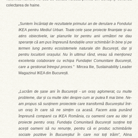
colectarea de haine.
„Suntem încântați de rezultatele primului an de derulare a Fondului
IKEA pentru Mediul Urban. Toate cele șase proiecte finanțate și-au
atins obiectivele, iar planurile lor pentru anii următori ne dau
speranțe că am pus împreună fundațiile unor schimbări în bine și pe
termen lung pentru ecosistemele naturale din București, dar și
pentru locuitorii orașului. Nu în ultimul rând, vreau să menționez
excelenta colaborare cu echipa Fundației Comunitare București,
care a gestionat întregul proces.”
Mircea Ilie, Sustainability Leader
Magazinul IKEA din București.
„Lucrăm de șase ani în București - un oraș aglomerat, cu multe
probleme, dar și cu multe idei despre cum ar putea fi mai bine. Ne-
am propus să susținem proiectele care transformă Bucureștiul într-
un oraș în care să ne simțim ca acasă. Facem asta punând
împreună companii ca IKEA România, cu oamenii care au idei și
proiecte pentru oraș. Fundația Comunitară București susține toți
acești oameni să nu renunțe, pentru că ei produc schimbările
sociale pozitive în Bucureștiul în care noi toți trăim”
, Alina