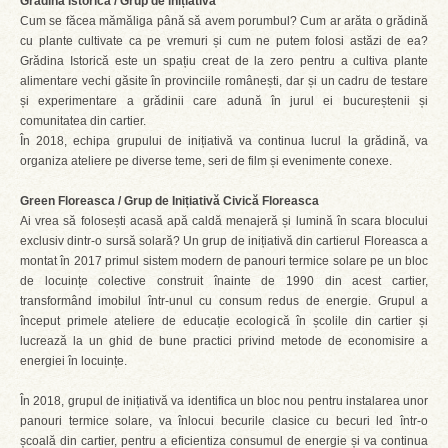
Grădina Istorică / Grup de inițiativă
Cum se făcea mămăliga până să avem porumbul? Cum ar arăta o grădină
cu plante cultivate ca pe vremuri și cum ne putem folosi astăzi de ea?
Grădina Istorică este un spațiu creat de la zero pentru a cultiva plante
alimentare vechi găsite în provinciile românești, dar și un cadru de testare
și experimentare a grădinii care adună în jurul ei bucureștenii și
comunitatea din cartier.
În 2018, echipa grupului de inițiativă va continua lucrul la grădină, va
organiza ateliere pe diverse teme, seri de film și evenimente conexe.
Green Floreasca / Grup de Inițiativă Civică Floreasca
Ai vrea să folosești acasă apă caldă menajeră și lumină în scara blocului
exclusiv dintr-o sursă solară? Un grup de inițiativă din cartierul Floreasca a
montat în 2017 primul sistem modern de panouri termice solare pe un bloc
de locuințe colective construit înainte de 1990 din acest cartier,
transformând imobilul într-unul cu consum redus de energie. Grupul a
început primele ateliere de educație ecologică în școlile din cartier și
lucrează la un ghid de bune practici privind metode de economisire a
energiei în locuințe.
În 2018, grupul de inițiativă va identifica un bloc nou pentru instalarea unor
panouri termice solare, va înlocui becurile clasice cu becuri led într-o
școală din cartier, pentru a eficientiza consumul de energie și va continua