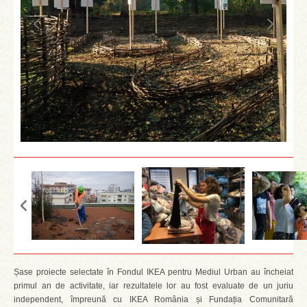
Șase proiecte selectate în Fondul IKEA pentru Mediul Urban au încheiat
primul an de activitate, iar rezultatele lor au fost evaluate de un juriu
independent, împreună cu IKEA România și Fundația Comunitară