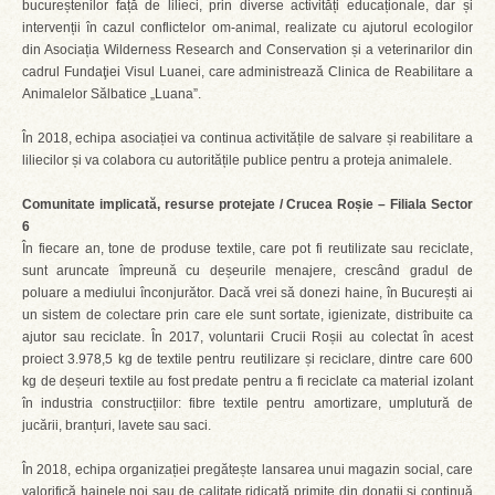
bucureștenilor față de lilieci, prin diverse activități educaționale, dar și
intervenții în cazul conflictelor om-animal, realizate cu ajutorul ecologilor
din Asociația Wilderness Research and Conservation și a veterinarilor din
cadrul Fundaţiei Visul Luanei, care administrează Clinica de Reabilitare a
Animalelor Sălbatice „Luana”.
În 2018, echipa asociației va continua activitățile de salvare și reabilitare a
liliecilor și va colabora cu autoritățile publice pentru a proteja animalele.
Comunitate implicată, resurse protejate / Crucea Roșie – Filiala Sector
6
În fiecare an, tone de produse textile, care pot fi reutilizate sau reciclate,
sunt aruncate împreună cu deșeurile menajere, crescând gradul de
poluare a mediului înconjurător. Dacă vrei să donezi haine, în București ai
un sistem de colectare prin care ele sunt sortate, igienizate, distribuite ca
ajutor sau reciclate. În 2017, voluntarii Crucii Roșii au colectat în acest
proiect 3.978,5 kg de textile pentru reutilizare și reciclare, dintre care 600
kg de deșeuri textile au fost predate pentru a fi reciclate ca material izolant
în industria construcțiilor: fibre textile pentru amortizare, umplutură de
jucării, branțuri, lavete sau saci.
În 2018, echipa organizației pregătește lansarea unui magazin social, care
valorifică hainele noi sau de calitate ridicată primite din donații și continuă