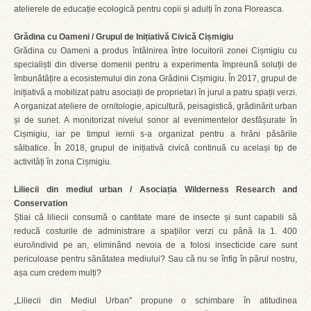
atelierele de educație ecologică pentru copii și adulți în zona Floreasca.
Grădina cu Oameni / Grupul de Inițiativă Civică Cișmigiu
Grădina cu Oameni a produs întâlnirea între locuitorii zonei Cișmigiu cu
specialiști din diverse domenii pentru a experimenta împreună soluții de
îmbunătățire a ecosistemului din zona Grădinii Cișmigiu. În 2017, grupul de
inițiativă a mobilizat patru asociații de proprietari în jurul a patru spații verzi.
A organizat ateliere de ornitologie, apicultură, peisagistică, grădinărit urban
și de sunet. A monitorizat nivelul sonor al evenimentelor desfășurate în
Cișmigiu, iar pe timpul iernii s-a organizat pentru a hrăni păsările
sălbatice. În 2018, grupul de inițiativă civică continuă cu același tip de
activități în zona Cișmigiu.
Liliecii din mediul urban / Asociația Wilderness Research and
Conservation
Știai că liliecii consumă o cantitate mare de insecte și sunt capabili să
reducă costurile de administrare a spațiilor verzi cu până la 1. 400
euro/individ pe an, eliminând nevoia de a folosi insecticide care sunt
periculoase pentru sănătatea mediului? Sau că nu se înfig în părul nostru,
așa cum credem mulți?
„Liliecii din Mediul Urban” propune o schimbare în atitudinea