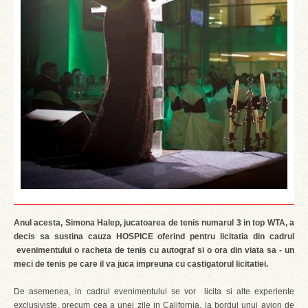
Anul acesta, Simona Halep, jucatoarea de tenis numarul 3 in top WTA, a
decis sa sustina cauza HOSPICE oferind pentru licitatia din cadrul
evenimentului o racheta de tenis cu autograf si o ora din viata sa - un
meci de tenis pe care il va juca impreuna cu castigatorul licitatiei.
De asemenea, in cadrul evenimentului se vor licita si alte experiente
exclusiviste, precum cea a unei zile in California, la bordul unui avion de