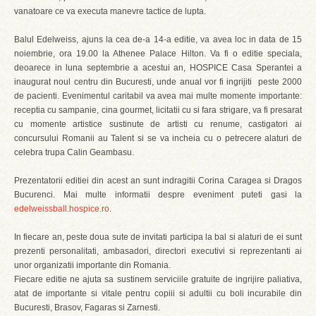
vanatoare ce va executa manevre tactice de lupta.
Balul Edelweiss, ajuns la cea de-a 14-a editie, va avea loc in data de 15
noiembrie, ora 19.00 la Athenee Palace Hilton. Va fi o editie speciala,
deoarece in luna septembrie a acestui an, HOSPICE Casa Sperantei a
inaugurat noul centru din Bucuresti, unde anual vor fi ingrijiti peste 2000
de pacienti. Evenimentul caritabil va avea mai multe momente importante:
receptia cu sampanie, cina gourmet, licitatii cu si fara strigare, va fi presarat
cu momente artistice sustinute de artisti cu renume, castigatori ai
concursului Romanii au Talent si se va incheia cu o petrecere alaturi de
celebra trupa Calin Geambasu.
Prezentatorii editiei din acest an sunt indragitii Corina Caragea si Dragos
Bucurenci. Mai multe informatii despre eveniment puteti gasi la
edelweissball.hospice.ro
.
In fiecare an, peste doua sute de invitati participa la bal si alaturi de ei sunt
prezenti personalitati, ambasadori, directori executivi si reprezentanti ai
unor organizatii importante din Romania.
Fiecare editie ne ajuta sa sustinem serviciile gratuite de ingrijire paliativa,
atat de importante si vitale pentru copiii si adultii cu boli incurabile din
Bucuresti, Brasov, Fagaras si Zarnesti.