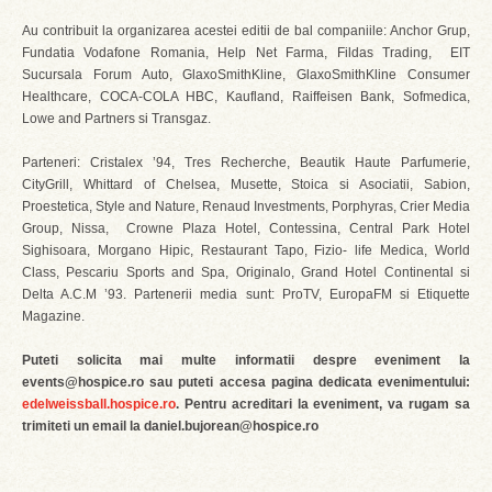
Au contribuit la organizarea acestei editii de bal companiile: Anchor Grup,
Fundatia Vodafone Romania, Help Net Farma, Fildas Trading, EIT
Sucursala Forum Auto, GlaxoSmithKline, GlaxoSmithKline Consumer
Healthcare, COCA-COLA HBC, Kaufland, Raiffeisen Bank, Sofmedica,
Lowe and Partners si Transgaz.
Parteneri: Cristalex ’94, Tres Recherche, Beautik Haute Parfumerie,
CityGrill, Whittard of Chelsea, Musette, Stoica si Asociatii, Sabion,
Proestetica, Style and Nature, Renaud Investments, Porphyras, Crier Media
Group, Nissa, Crowne Plaza Hotel, Contessina, Central Park Hotel
Sighisoara, Morgano Hipic, Restaurant Tapo, Fizio- life Medica, World
Class, Pescariu Sports and Spa, Originalo, Grand Hotel Continental si
Delta A.C.M ’93. Partenerii media sunt: ProTV, EuropaFM si Etiquette
Magazine.
Puteti solicita mai multe informatii despre eveniment la
events@hospice.ro sau puteti accesa pagina dedicata evenimentului:
edelweissball.hospice.ro
. Pentru acreditari la eveniment, va rugam sa
trimiteti un email la daniel.bujorean@hospice.ro