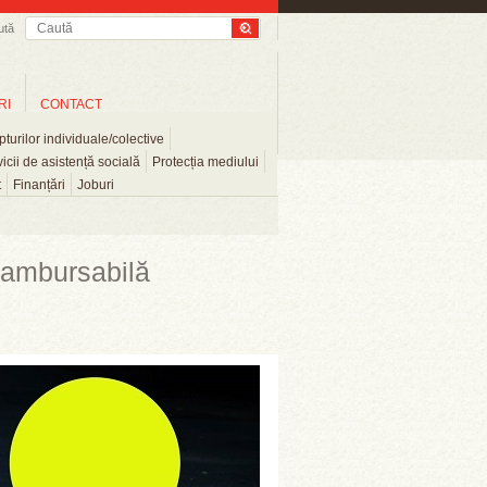
ută
RI
CONTACT
turilor individuale/colective
icii de asistență socială
Protecția mediului
t
Finanțări
Joburi
rambursabilă