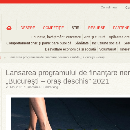
Contul meu
Ca
DESPRE
COMPETIȚIE
ŞTIRI
RESURSE
PARTENE
Educație, învățământ, cercetare
Artă şi cultură
Apărarea drep
Comportament civic şi participare publică
Sănătate
Incluziune socială
Serv
Dezvoltare economică şi socială
Voluntariat
Tinere
g
Lansarea programului de finanţare nerambursabilă „Bucureşti – oraş...
Lansarea programului de finanţare ne
„Bucureşti – oraş deschis” 2021
26 Mai 2021 / Finanțări & Fundraising