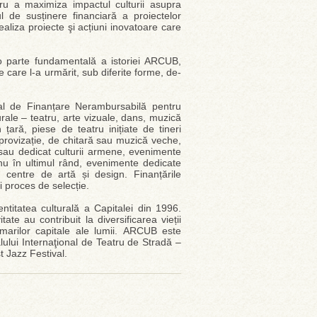
tru a maximiza impactul culturii asupra
 de susținere financiară a proiectelor
realiza proiecte şi acțiuni inovatoare care
e o parte fundamentală a istoriei ARCUB,
pe care l-a urmărit, sub diferite forme, de-
l de Finanțare Nerambursabilă pentru
urale – teatru, arte vizuale, dans, muzică
 țară, piese de teatru inițiate de tineri
improvizație, de chitară sau muzică veche,
ă sau dedicat culturii armene, evenimente
, nu în ultimul rând, evenimente dedicate
în centre de artă și design. Finanțările
 proces de selecție.
entitatea culturală a Capitalei din 1996.
te au contribuit la diversificarea vieții
 marilor capitale ale lumii. ARCUB este
valului Internaţional de Teatru de Stradă –
t Jazz Festival.