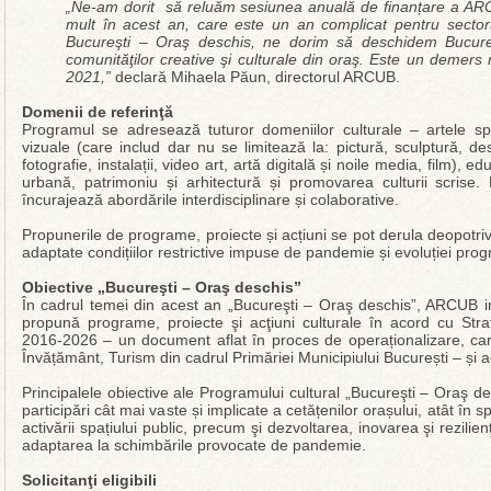
„Ne-am dorit să reluăm sesiunea anuală de finanțare a ARC
mult în acest an, care este un an complicat pentru sectoru
Bucureşti – Oraş deschis, ne dorim să deschidem Bucureşti
comunităţilor creative şi culturale din oraş. Este un demer
2021,”
declară Mihaela Păun, directorul ARCUB.
Domenii de referinţă
Programul se adresează tuturor domeniilor culturale – artele spe
vizuale (care includ dar nu se limitează la: pictură, sculptură, des
fotografie, instalații, video art, artă digitală și noile media, film), ed
urbană, patrimoniu și arhitectură și promovarea culturii scris
încurajează abordările interdisciplinare și colaborative.
Propunerile de programe, proiecte și acțiuni se pot derula deopotrivă î
adaptate condițiilor restrictive impuse de pandemie și evoluției pro
Obiective „Bucureşti – Oraş deschis”
În cadrul temei din acest an „Bucureşti – Oraş deschis”, ARCUB inv
propună programe, proiecte şi acţiuni culturale în acord cu Strat
2016-2026 – un document aflat în proces de operaționalizare, care
Învățământ, Turism din cadrul Primăriei Municipiului București – și a
Principalele obiective ale Programului cultural „Bucureşti – Oraş d
participări cât mai vaste și implicate a cetățenilor orașului, atât în sp
activării spațiului public, precum şi dezvoltarea, inovarea şi rezilien
adaptarea la schimbările provocate de pandemie.
Solicitanţi eligibili