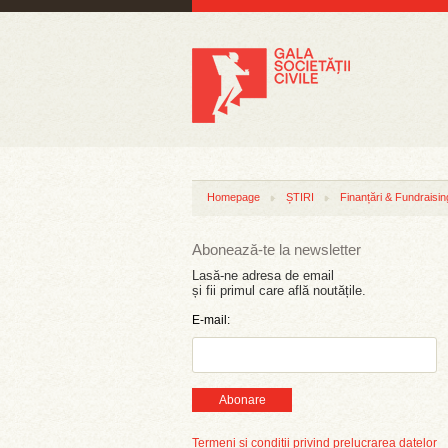
Homepage
ȘTIRI
Finanțări & Fundraisin
Abonează-te la newsletter
Lasă-ne adresa de email
și fii primul care află noutățile.
E-mail:
Abonare
Termeni și condiții privind prelucrarea datelor