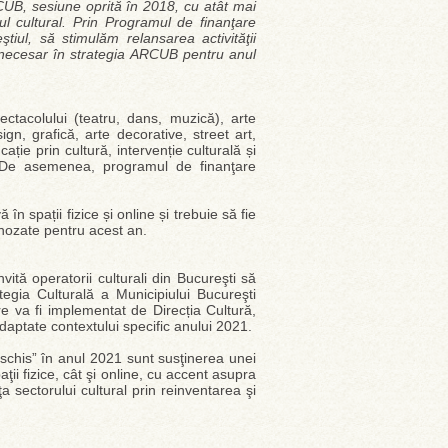
UB, sesiune oprită în 2018, cu atât mai
l cultural. Prin Programul de finanţare
ul, să stimulăm relansarea activităţii
s necesar în strategia ARCUB pentru anul
ctacolului (teatru, dans, muzică), arte
ign, grafică, arte decorative, street art,
ucație prin cultură, intervenție culturală și
e. De asemenea, programul de finanţare
n spații fizice și online și trebuie să fie
gnozate pentru acest an.
ită operatorii culturali din Bucureşti să
egia Culturală a Municipiului Bucureşti
 va fi implementat de Direcția Cultură,
daptate contextului specific anului 2021.
eschis” în anul 2021 sunt susţinerea unei
aţii fizice, cât şi online, cu accent asupra
ţa sectorului cultural prin reinventarea şi