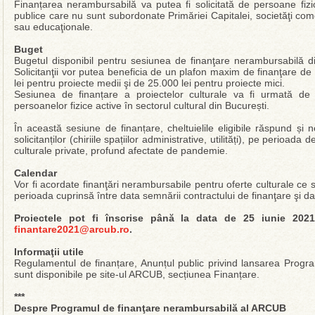
Finanțarea nerambursabilă va putea fi solicitată de persoane fizice a
publice care nu sunt subordonate Primăriei Capitalei, societăţi come
sau educaţionale.
Buget
Bugetul disponibil pentru sesiunea de finanţare nerambursabilă di
Solicitanţii vor putea beneficia de un plafon maxim de finanţare de
lei pentru proiecte medii şi de 25.000 lei pentru proiecte mici.
Sesiunea de finanțare a proiectelor culturale va fi urmată d
persoanelor fizice active în sectorul cultural din București.
În această sesiune de finanțare, cheltuielile eligibile răspund și n
solicitanților (chiriile spațiilor administrative, utilități), pe perioada d
culturale private, profund afectate de pandemie.
Calendar
Vor fi acordate finanţări nerambursabile pentru oferte culturale ce 
perioada cuprinsă între data semnării contractului de finanţare şi 
Proiectele pot fi înscrise până la data de 25 iunie 2021
finantare2021@arcub.ro
.
Informaţii utile
Regulamentul de finanțare, Anunțul public privind lansarea Progra
sunt disponibile pe site-ul ARCUB, secțiunea Finanțare.
***
Despre Programul de finanţare nerambursabilă al ARCUB