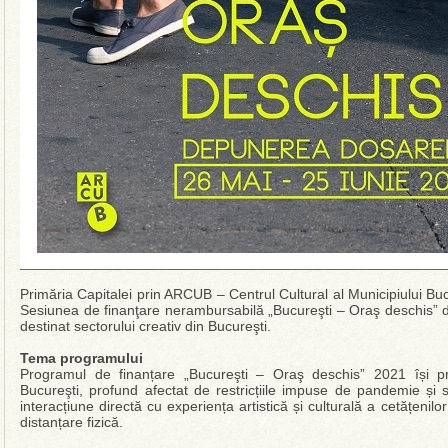
Primăria Capitalei prin ARCUB – Centrul Cultural al Municipiului B
Sesiunea de finanţare nerambursabilă „Bucureşti – Oraş deschis” d
destinat sectorului creativ din Bucureşti.
Tema programului
Programul de finanțare „Bucureşti – Oraş deschis” 2021 își pr
Bucureşti, profund afectat de restricțiile impuse de pandemie și 
interacțiune directă cu experiența artistică și culturală a cetățenilo
distanțare fizică.