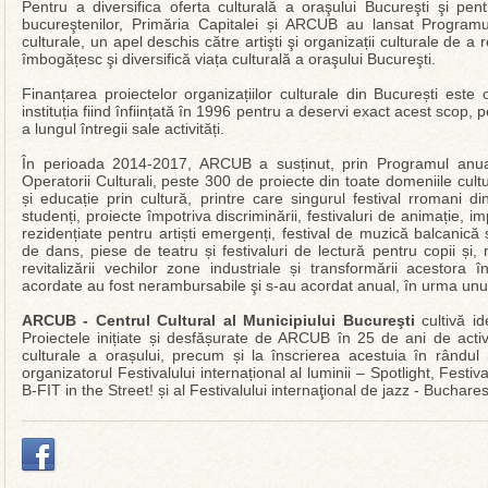
Pentru a diversifica oferta culturală a oraşului Bucureşti şi pen
bucureştenilor, Primăria Capitalei și ARCUB au lansat Programul
culturale, un apel deschis către artişti şi organizații culturale de a 
îmbogățesc şi diversifică viața culturală a oraşului Bucureşti.
Finanțarea proiectelor organizațiilor culturale din București est
instituția fiind înființată în 1996 pentru a deservi exact acest scop, 
a lungul întregii sale activități.
În perioada 2014-2017, ARCUB a susținut, prin Programul anua
Operatorii Culturali, peste 300 de proiecte din toate domeniile cult
și educație prin cultură, printre care singurul festival rromani din
studenți, proiecte împotriva discriminării, festivaluri de animație, 
rezidențiate pentru artiști emergenți, festival de muzică balcanic
de dans, piese de teatru și festivaluri de lectură pentru copii și
revitalizării vechilor zone industriale și transformării acestora 
acordate au fost nerambursabile şi s-au acordat anual, în urma unui
ARCUB - Centrul Cultural al Municipiului Bucureşti
cultivă id
Proiectele inițiate și desfășurate de ARCUB în 25 de ani de activita
culturale a orașului, precum și la înscrierea acestuia în rândul
organizatorul Festivalului internațional al luminii – Spotlight, Festi
B-FIT in the Street! și al Festivalului internaţional de jazz - Buchares