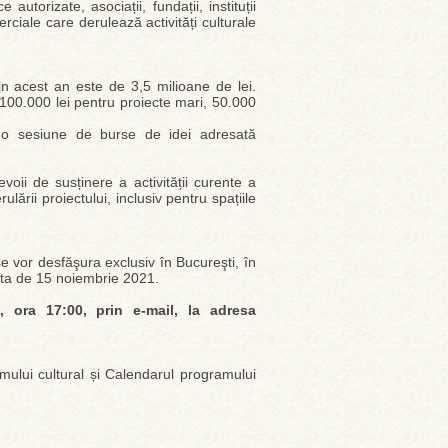
utorizate, asociații, fundații, instituții
rciale care derulează activități culturale
n acest an este de 3,5 milioane de lei.
 100.000 lei pentru proiecte mari, 50.000
e o sesiune de burse de idei adresată
evoii de susținere a activității curente a
erulării proiectului, inclusiv pentru spațiile
se vor desfăşura exclusiv în Bucureşti, în
data de 15 noiembrie 2021.
, ora 17:00, prin e-mail, la adresa
mului cultural și Calendarul programului