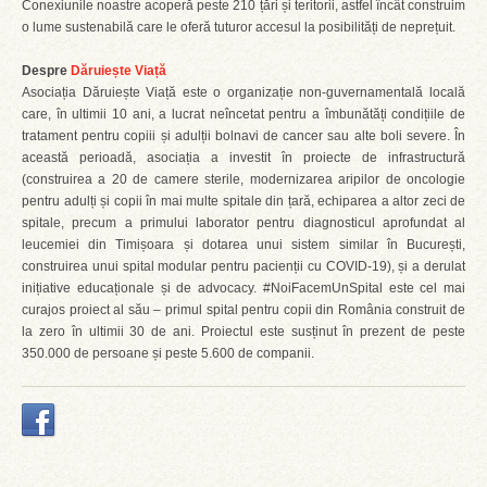
Conexiunile noastre acoperă peste 210 țări și teritorii, astfel încât construim
o lume sustenabilă care le oferă tuturor accesul la posibilități de neprețuit.
Despre
Dăruiește Viață
Asociația Dăruiește Viață este o organizație non-guvernamentală locală
care, în ultimii 10 ani, a lucrat neîncetat pentru a îmbunătăți condițiile de
tratament pentru copiii și adulții bolnavi de cancer sau alte boli severe. În
această perioadă, asociația a investit în proiecte de infrastructură
(construirea a 20 de camere sterile, modernizarea aripilor de oncologie
pentru adulți și copii în mai multe spitale din țară, echiparea a altor zeci de
spitale, precum a primului laborator pentru diagnosticul aprofundat al
leucemiei din Timișoara și dotarea unui sistem similar în București,
construirea unui spital modular pentru pacienții cu COVID-19), și a derulat
inițiative educaționale și de advocacy. #NoiFacemUnSpital este cel mai
curajos proiect al său – primul spital pentru copii din România construit de
la zero în ultimii 30 de ani. Proiectul este susținut în prezent de peste
350.000 de persoane și peste 5.600 de companii.