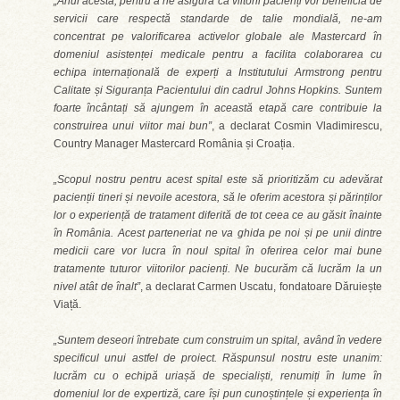
„Anul acesta, pentru a ne asigura că viitorii pacienți vor beneficia de
servicii care respectă standarde de talie mondială, ne-am
concentrat pe valorificarea activelor globale ale Mastercard în
domeniul asistenței medicale pentru a facilita colaborarea cu
echipa internațională de experți a Institutului Armstrong pentru
Calitate și Siguranța Pacientului din cadrul Johns Hopkins. Suntem
foarte încântați să ajungem în această etapă care contribuie la
construirea unui viitor mai bun”
, a declarat Cosmin Vladimirescu,
Country Manager Mastercard România și Croația.
„Scopul nostru pentru acest spital este să prioritizăm cu adevărat
pacienții tineri și nevoile acestora, să le oferim acestora și părinților
lor o experiență de tratament diferită de tot ceea ce au găsit înainte
în România. Acest parteneriat ne va ghida pe noi și pe unii dintre
medicii care vor lucra în noul spital în oferirea celor mai bune
tratamente tuturor viitorilor pacienți. Ne bucurăm că lucrăm la un
nivel atât de înalt”
, a declarat Carmen Uscatu, fondatoare Dăruiește
Viață.
„Suntem deseori întrebate cum construim un spital, având în vedere
specificul unui astfel de proiect. Răspunsul nostru este unanim:
lucrăm cu o echipă uriașă de specialiști, renumiți în lume în
domeniul lor de expertiză, care își pun cunoștințele și experiența în