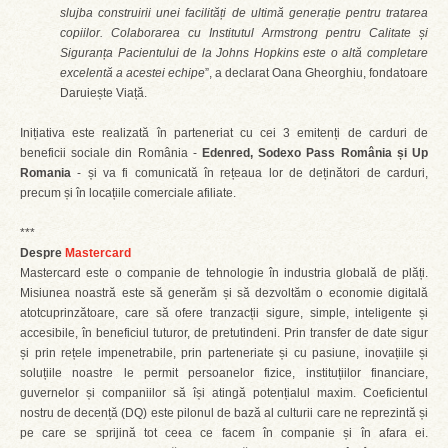
slujba construirii unei facilități de ultimă generație pentru tratarea
copiilor. Colaborarea cu Institutul Armstrong pentru Calitate și
Siguranța Pacientului de la Johns Hopkins este o altă completare
excelentă a acestei echipe
”, a declarat Oana Gheorghiu, fondatoare
Daruiește Viață.
Inițiativa este realizată în parteneriat cu cei 3 emitenți de carduri de
beneficii sociale din România -
Edenred, Sodexo Pass România și Up
Romania
- și va fi comunicată în rețeaua lor de deținători de carduri,
precum și în locațiile comerciale afiliate.
***
Despre
Mastercard
Mastercard este o companie de tehnologie în industria globală de plăți.
Misiunea noastră este să generăm și să dezvoltăm o economie digitală
atotcuprinzătoare, care să ofere tranzacții sigure, simple, inteligente și
accesibile, în beneficiul tuturor, de pretutindeni. Prin transfer de date sigur
și prin rețele impenetrabile, prin parteneriate și cu pasiune, inovațiile și
soluțiile noastre le permit persoanelor fizice, instituțiilor financiare,
guvernelor și companiilor să își atingă potențialul maxim. Coeficientul
nostru de decență (DQ) este pilonul de bază al culturii care ne reprezintă și
pe care se sprijină tot ceea ce facem în companie și în afara ei.