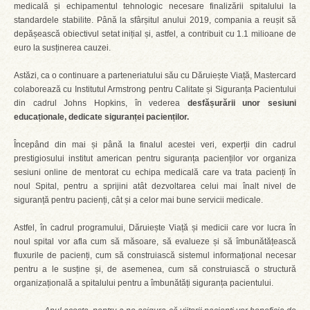
medicală și echipamentul tehnologic necesare finalizării spitalului la
standardele stabilite. Până la sfârșitul anului 2019, compania a reușit să
depășească obiectivul setat inițial și, astfel, a contribuit cu 1.1 milioane de
euro la susținerea cauzei.
Astăzi, ca o continuare a parteneriatului său cu Dăruiește Viață, Mastercard
colaborează cu Institutul Armstrong pentru Calitate și Siguranța Pacientului
din cadrul Johns Hopkins, în vederea
desfășurării unor sesiuni
educaționale, dedicate siguranței pacienților.
Începând din mai și până la finalul acestei veri, experții din cadrul
prestigiosului institut american pentru siguranța pacienților vor organiza
sesiuni online de mentorat cu echipa medicală care va trata pacienți în
noul Spital, pentru a sprijini atât dezvoltarea celui mai înalt nivel de
siguranță pentru pacienți, cât și a celor mai bune servicii medicale.
Astfel, în cadrul programului, Dăruiește Viață și medicii care vor lucra în
noul spital vor afla cum să măsoare, să evalueze și să îmbunătățească
fluxurile de pacienți, cum să construiască sistemul informațional necesar
pentru a le susține și, de asemenea, cum să construiască o structură
organizațională a spitalului pentru a îmbunătăți siguranța pacientului.