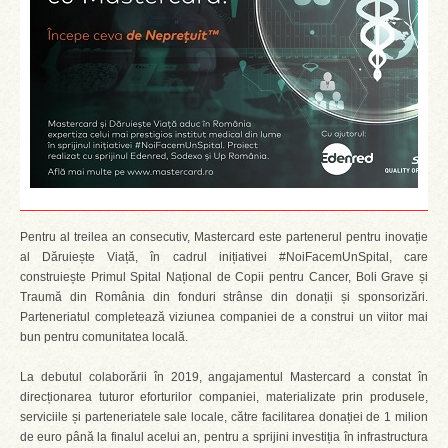
Pentru al treilea an consecutiv, Mastercard este partenerul pentru inovație
al Dăruiește Viață, în cadrul inițiativei #NoiFacemUnSpital, care
construiește Primul Spital Național de Copii pentru Cancer, Boli Grave și
Traumă din România din fonduri strânse din donații și sponsorizări.
Parteneriatul completează viziunea companiei de a construi un viitor mai
bun pentru comunitatea locală.
La debutul colaborării în 2019, angajamentul Mastercard a constat în
direcționarea tuturor eforturilor companiei, materializate prin produsele,
serviciile și parteneriatele sale locale, către facilitarea donației de 1 milion
de euro până la finalul acelui an, pentru a sprijini investiția în infrastructura