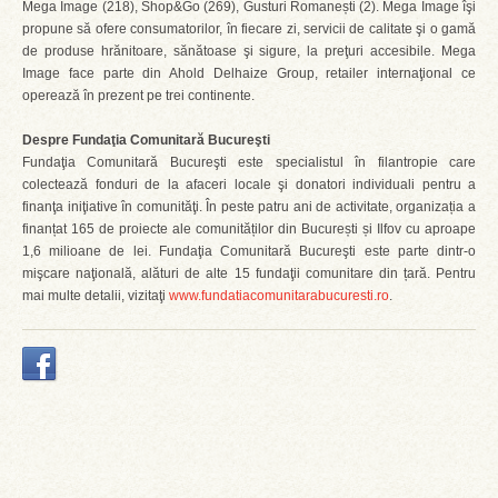
Mega Image (218), Shop&Go (269), Gusturi Romanești (2). Mega Image îşi
propune să ofere consumatorilor, în fiecare zi, servicii de calitate şi o gamă
de produse hrănitoare, sănătoase şi sigure, la preţuri accesibile. Mega
Image face parte din Ahold Delhaize Group, retailer internaţional ce
operează în prezent pe trei continente.
Despre Fundaţia Comunitară Bucureşti
Fundaţia Comunitară Bucureşti este specialistul în filantropie care
colectează fonduri de la afaceri locale şi donatori individuali pentru a
finanţa iniţiative în comunităţi. În peste patru ani de activitate, organizația a
finanțat 165 de proiecte ale comunităților din București și Ilfov cu aproape
1,6 milioane de lei. Fundaţia Comunitară Bucureşti este parte dintr-o
mişcare naţională, alături de alte 15 fundaţii comunitare din țară. Pentru
mai multe detalii, vizitaţi
www.fundatiacomunitarabucuresti.ro
.