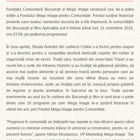
Fundația Comunitară București și Mega Image lansează cea de-a patra
ediție a Fondului Mega Image pentru Comunitate. Fondul susține financiar
proiecte care readuc oamenilor bucuria de a trăi împreună, în comunitățile
din București și Ilfov. Aplicațiile pot fi trimise până luni, 31 octombrie 2016,
ora 23:59, pe platforma programului.
În luna aprilie, Strada Amintirii din cartierul Chitila s-a închis pentru mașini
și s-a deschis pentru o competiție sportivă dedicată copiilor din cartier și
organizată chiar de vecini. Toată vara, locuitorii din zona Hala Traian s-au
reunit într-o curte din Intrarea Vișinilor și au învățat să gătească sănătos, să
arunce mai puține alimente și să doneze hrană pentru persoane care au
mai multă nevoie. Iar locuitorii din zona Mihai Bravu au mers pe
Intrarea Violoncelului, unde au învățat cum să își crească propria grădină
de legume și plante aromatice, în balconul de la bloc. Toate aceste
evenimente au avut loc în cartiere din Bucureşti şi Ilfov și sunt doar o parte
dintre cele 18 programe pe care Mega Image le-a sprijinit financiar în
ultimii trei ani, prin Fondul Mega Image pentru Comunitate.
”Progresul în comunități se întâmplă mai repede și mai eficient atunci când
oamenii cu interese comune trăiesc în armonie și construiesc, pentru ei, un
prezent frumos”
, spune Adrian Nicolaescu, VP Marketing Mega Image.
“De