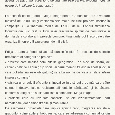
aceea, de patru ani, acest fond de finanțare este cel mai important gest al
nostru de implicare în comunitate”.
La această ediție, „Fondul Mega Image pentru Comunitate” are o valoare
maximă de 85.000 lei și va finanța cele mai bune cinci proiecte înscrise în
competiție, cu o finanțare medie de 17.000 de lei. Fondul stimulează
locuitorii din București și Ilfov să-și reactiveze spiritul de comunitate și
dorința de a colabora în proiecte comune. Finanțările pot fi acordate către
organizații non-profit sau grupuri de inițiativă.
Ediția a patra a Fondului acordă puncte în plus în procesul de selecție
următoarelor categorii de proiecte:
• proiecte care implică comunitățile geografice – de bloc, de scară, de
cartier - definite ca “un grup social ai cărui membri trăiesc în același loc, si
care pot (dar nu este obligatoriu) să aibă norme de viață similare și/sau
interese comune.”
• găsirea unor soluții eficiente și inovative în distribuția de mâncare către
categorii dezavantajate, reciclare, alimentație sănătoasă și bunăstare,
conform strategiei de sustenabilitate a companiei Mega Image
• proiecte care au rezultate concrete, fie ele vizibile/materiale, sau
nemateriale, dar demonstrabile și măsurabile
De asemenea, proiectele care implică spiritul civic, integrarea socială a
grupurilor vulnerabile şi hobby-urile, care se adresează comunităților din