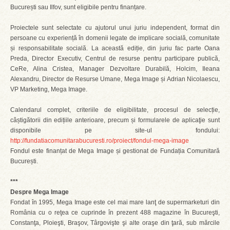
București sau Ilfov, sunt eligibile pentru finanțare.
Proiectele sunt selectate cu ajutorul unui juriu independent, format din
persoane cu experiență în domenii legate de implicare socială, comunitate
și responsabilitate socială. La această ediție, din juriu fac parte Oana
Preda, Director Executiv, Centrul de resurse pentru participare publică,
CeRe, Alina Cristea, Manager Dezvoltare Durabilă, Holcim, Ileana
Alexandru, Director de Resurse Umane, Mega Image și Adrian Nicolaescu,
VP Marketing, Mega Image.
Calendarul complet, criteriile de eligibilitate, procesul de selecție,
câștigătorii din edițiile anterioare, precum și formularele de aplicaţie sunt
disponibile pe site-ul fondului:
http://fundatiacomunitarabucuresti.ro/proiect/fondul-mega-image
Fondul este finanțat de Mega Image și gestionat de Fundația Comunitară
București.
***
Despre Mega Image
Fondat în 1995, Mega Image este cel mai mare lanţ de supermarketuri din
România cu o reţea ce cuprinde în prezent 488 magazine în Bucureşti,
Constanţa, Ploieşti, Braşov, Târgovişte şi alte oraşe din ţară, sub mărcile