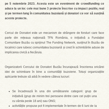
pe 5 noiembrie 2023. Acesta este un eveniment de crowdfunding ce
aduce la un loc cele mai bune 3 proiecte înscrise cu impact pozitiv, real
și pe termen lung în comunitatea buzoiană și donatori ce vor să susțină
aceste proiecte.
Cercul de Donatori este un mecanism de strângere de fonduri care face
parte din rețeaua națională TFN România, o inițiativă a Fundației
Comunitare Buzău cu sprijinul The Funding Network, susținut în Buzău de
localnici care iubesc comunitatea buzoiană și cred în schimbările aduse de
implicarea civică a fiecăruia.
Organizatorii Cercului de Donatori Buzău încurajează înscrierea oricărei
idei de schimbare în bine a comunității buzoiene. Totuși organizațiile
aplicante trebuie să aibă în vedere câteva lucruri:
Se încadrează în una din următoarele categorii: grup de
inițiativă (grup de minim trei persoane dintre care cel puțin una
cu vârsta peste 18 ani) sau ONG;
activitățile propuse pot fi implementate în termen de 6 luni de la