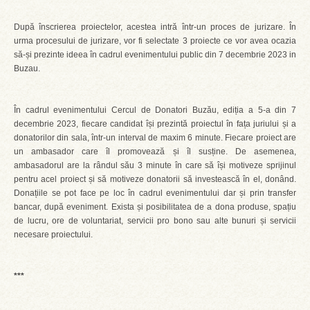
După înscrierea proiectelor, acestea intră într-un proces de jurizare. În
urma procesului de jurizare, vor fi selectate 3 proiecte ce vor avea ocazia
să-și prezinte ideea în cadrul evenimentului public din 7 decembrie 2023 in
Buzau.
În cadrul evenimentului Cercul de Donatori Buzău, ediția a 5-a din 7
decembrie 2023, fiecare candidat își prezintă proiectul în fața juriului și a
donatorilor din sala, într-un interval de maxim 6 minute. Fiecare proiect are
un ambasador care îl promovează și îl susține. De asemenea,
ambasadorul are la rândul său 3 minute în care să își motiveze sprijinul
pentru acel proiect și să motiveze donatorii să investească în el, donând.
Donațiile se pot face pe loc în cadrul evenimentului dar și prin transfer
bancar, după eveniment. Exista și posibilitatea de a dona produse, spațiu
de lucru, ore de voluntariat, servicii pro bono sau alte bunuri și servicii
necesare proiectului.
***