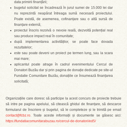
data primirii finanțării;
bugetul solicitat se încadrează în jurul sumei de 15.000 lei dar
nu reprezintă neapărat întreaga sumă necesară proiectului.
Poate există, de asemenea, cofinanțare sau o altă sursă de
finanțare externă;
proiectul înscris rezolvă o nevoie reală, dezvoltă potențial real
sau produce impact real în comunitate;
după implementarea activităților, se poate face dovada
rezultatelor;
este sau poate deveni un proiect pe termen lung, sau la scara
mai mare;
aplicantul poate atrage în cadrul evenimentului Cercul de
Donatori Buzău dar și prin pagina de donație dedicate pe site-ul
Fundatie Comunitare Buzău, donațiile ce însumează finanțarea
solicitată;
Organizațiile care doresc să participe la acest concurs de proiecte trebuie
să intre pe pagina apelului, să citească ghidul de finanțare, să descarce
formularul de înscriere și bugetul, să le completeze și le trimită pe email
contact@fcbz.ro
. Toate aceste informații și documente se găsesc aici:
https://fundatiacomunitarabuzau.ro/cercul-de-donatori/ed5/