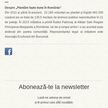
***
Despre „Plantăm fapte bune în România”
Din 2011 şi până în prezent, 22.180 voluntari au plantat și îngrijit 462.200
copăcei pe un total de 135,5 hectare de terenuri publice neproductive în 21
de judeţe. În 2013 inițiativa a primit Înaltul Patronaj al Alteței Sale Regale
Principesa Margareta a României, iar de-a lungul anilor i s-au acordat șase
distincții din partea comunității. Reprezentantul legal al inițiativei este
Asociaţia EcoAssist din București.
Abonează-te la newsletter
Lasă-ne adresa de email
și fii primul care află noutățile.