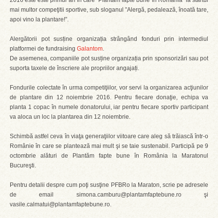
2016 este este primul an în care ”Plantăm fapte bune în România” ia startul
mai multor compeţitii sportive, sub sloganul ”Alergă, pedalează, înoată tare,
apoi vino la plantare!”.
Alergătorii pot susține organizația strângând fonduri prin intermediul
platformei de fundraising
Galantom
.
De asemenea, companiile pot susține organizația prin sponsorizări sau pot
suporta taxele de înscriere ale propriilor angajați.
Fondurile colectate în urma competiţiilor, vor servi la organizarea acţiunilor
de plantare din 12 noiembrie 2016. Pentru fiecare donaţie, echipa va
planta 1 copac în numele donatorului, iar pentru fiecare sportiv participant
va aloca un loc la plantarea din 12 noiembrie.
Schimbă astfel ceva în viaţa generaţiilor viitoare care aleg să trăiască într-o
Românie în care se plantează mai mult şi se taie sustenabil. Participă pe 9
octombrie alături de Plantăm fapte bune în România la Maratonul
Bucureşti.
Pentru detalii despre cum poţi susţine PFBRo la Maraton, scrie pe adresele
de email simona.camburu@plantamfaptebune.ro şi
vasile.calmatui@plantamfaptebune.ro.