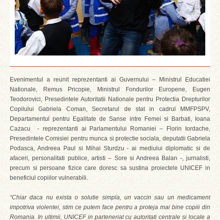
Evenimentul a reunit reprezentanti ai Guvernului – Ministrul Educatiei
Nationale, Remus Pricopie, Ministrul Fondurilor Europene, Eugen
Teodorovici, Presedintele Autoritatii Nationale pentru Protectia Drepturilor
Copilului Gabriela Coman, Secretarul de stat in cadrul MMFPSPV,
Departamentul pentru Egalitate de Sanse intre Femei si Barbati, Ioana
Cazacu - reprezentanti ai Parlamentului Romaniei – Florin Iordache,
Presedintele Comisiei pentru munca si protectie sociala, deputatii Gabriela
Podasca, Andreea Paul si Mihai Sturdzu - ai mediului diplomatic si de
afaceri, personalitati publice, artisti – Sore si Andreea Balan -, jurnalisti,
precum si persoane fizice care doresc sa sustina proiectele UNICEF in
beneficiul copiilor vulnerabili.
“Chiar daca nu exista o solutie simpla, un vaccin sau un medicament
impotriva violentei, stim ce putem face pentru a proteja mai bine copiii din
Romania. In ultimii, UNICEF in parteneriat cu autoritati centrale si locale a