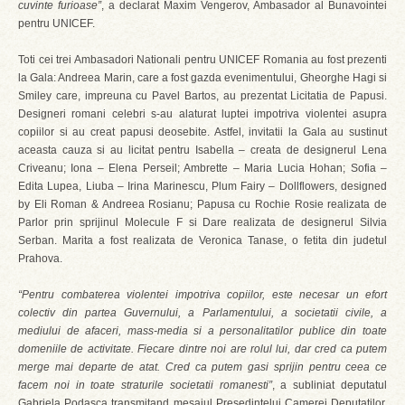
cuvinte furioase”
, a declarat Maxim Vengerov, Ambasador al Bunavointei
pentru UNICEF.
Toti cei trei Ambasadori Nationali pentru UNICEF Romania au fost prezenti
la Gala: Andreea Marin, care a fost gazda evenimentului, Gheorghe Hagi si
Smiley care, impreuna cu Pavel Bartos, au prezentat Licitatia de Papusi.
Designeri romani celebri s-au alaturat luptei impotriva violentei asupra
copiilor si au creat papusi deosebite. Astfel, invitatii la Gala au sustinut
aceasta cauza si au licitat pentru Isabella – creata de designerul Lena
Criveanu; Iona – Elena Perseil; Ambrette – Maria Lucia Hohan; Sofia –
Edita Lupea, Liuba – Irina Marinescu, Plum Fairy – Dollflowers, designed
by Eli Roman & Andreea Rosianu; Papusa cu Rochie Rosie realizata de
Parlor prin sprijinul Molecule F si Dare realizata de designerul Silvia
Serban. Marita a fost realizata de Veronica Tanase, o fetita din judetul
Prahova.
“Pentru combaterea violentei impotriva copiilor, este necesar un efort
colectiv din partea Guvernului, a Parlamentului, a societatii civile, a
mediului de afaceri, mass-media si a personalitatilor publice din toate
domeniile de activitate. Fiecare dintre noi are rolul lui, dar cred ca putem
merge mai departe de atat. Cred ca putem gasi sprijin pentru ceea ce
facem noi in toate straturile societatii romanesti”
, a subliniat deputatul
Gabriela Podasca transmitand mesajul Presedintelui Camerei Deputatilor,