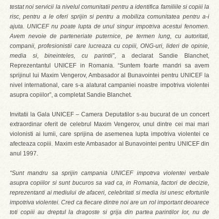
testat noi servicii la nivelul comunitatii pentru a identifica familiile si copiii la
risc, pentru a le oferi sprijin si pentru a mobiliza comunitatea pentru a-i
ajuta. UNICEF nu poate lupta de unul singur impotriva acestui fenomen.
Avem nevoie de parteneriate puternice, pe termen lung, cu autoritati,
companii, profesionistii care lucreaza cu copiii, ONG-uri, lideri de opinie,
media si, bineinteles, cu parintii”
, a declarat Sandie Blanchet,
Reprezentantul UNICEF in Romania. “Suntem foarte mandri sa avem
sprijinul lui Maxim Vengerov, Ambasador al Bunavointei pentru UNICEF la
nivel international, care s-a alaturat campaniei noastre impotriva violentei
asupra copiilor”, a completat Sandie Blanchet.
Invitatii la Gala UNICEF – Camera Deputatilor s-au bucurat de un concert
extraordinar oferit de celebrul Maxim Vengerov, unul dintre cei mai mari
violonisti ai lumii, care sprijina de asemenea lupta impotriva violentei ce
afecteaza copiii. Maxim este Ambasador al Bunavointei pentru UNICEF din
anul 1997.
“Sunt mandru sa sprijin campania UNICEF impotrva violentei verbale
asupra copiilor si sunt bucuros sa vad ca, in Romania, factori de decizie,
reprezentanti ai mediului de afaceri, celebritati si media isi unesc eforturile
impotriva violentei. Cred ca fiecare dintre noi are un rol important deoarece
toti copiii au dreptul la dragoste si grija din partea parintilor lor, nu de