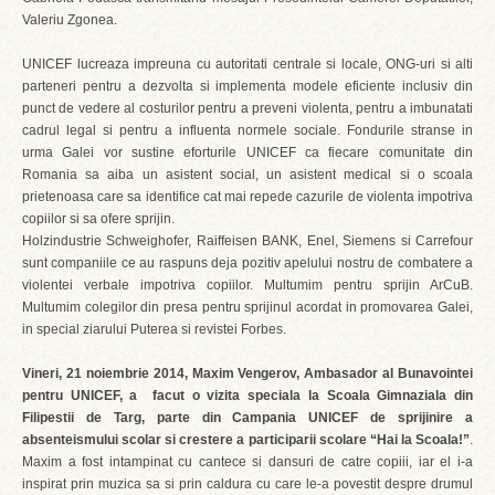
Valeriu Zgonea.
UNICEF lucreaza impreuna cu autoritati centrale si locale, ONG-uri si alti
parteneri pentru a dezvolta si implementa modele eficiente inclusiv din
punct de vedere al costurilor pentru a preveni violenta, pentru a imbunatati
cadrul legal si pentru a influenta normele sociale. Fondurile stranse in
urma Galei vor sustine eforturile UNICEF ca fiecare comunitate din
Romania sa aiba un asistent social, un asistent medical si o scoala
prietenoasa care sa identifice cat mai repede cazurile de violenta impotriva
copiilor si sa ofere sprijin.
Holzindustrie Schweighofer, Raiffeisen BANK, Enel, Siemens si Carrefour
sunt companiile ce au raspuns deja pozitiv apelului nostru de combatere a
violentei verbale impotriva copiilor. Multumim pentru sprijin ArCuB.
Multumim colegilor din presa pentru sprijinul acordat in promovarea Galei,
in special ziarului Puterea si revistei Forbes.
Vineri, 21 noiembrie 2014, Maxim Vengerov, Ambasador al Bunavointei
pentru UNICEF, a facut o vizita speciala la Scoala Gimnaziala din
Filipestii de Targ, parte din Campania UNICEF de sprijinire a
absenteismului scolar si crestere a participarii scolare “Hai la Scoala!”
.
Maxim a fost intampinat cu cantece si dansuri de catre copiii, iar el i-a
inspirat prin muzica sa si prin caldura cu care le-a povestit despre drumul