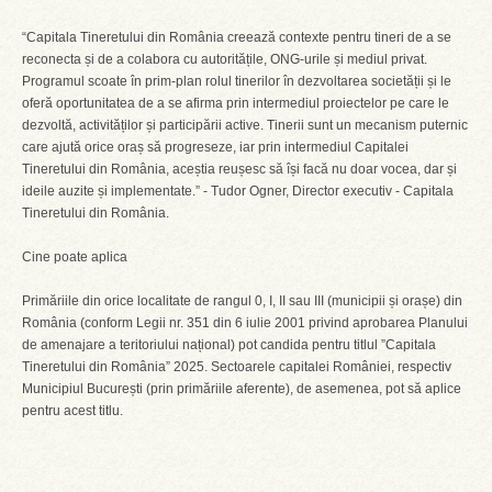
“Capitala Tineretului din România creează contexte pentru tineri de a se
reconecta și de a colabora cu autoritățile, ONG-urile și mediul privat.
Programul scoate în prim-plan rolul tinerilor în dezvoltarea societății și le
oferă oportunitatea de a se afirma prin intermediul proiectelor pe care le
dezvoltă, activităților și participării active. Tinerii sunt un mecanism puternic
care ajută orice oraș să progreseze, iar prin intermediul Capitalei
Tineretului din România, aceștia reușesc să își facă nu doar vocea, dar și
ideile auzite și implementate.” - Tudor Ogner, Director executiv - Capitala
Tineretului din România.
Cine poate aplica
Primăriile din orice localitate de rangul 0, I, II sau III (municipii și orașe) din
România (conform Legii nr. 351 din 6 iulie 2001 privind aprobarea Planului
de amenajare a teritoriului național) pot candida pentru titlul ”Capitala
Tineretului din România” 2025. Sectoarele capitalei României, respectiv
Municipiul București (prin primăriile aferente), de asemenea, pot să aplice
pentru acest titlu.