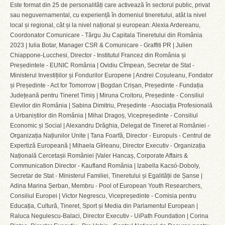
Este format din 25 de personalități care activează în sectorul public, privat
sau neguvernamental, cu experiență în domeniul tineretului, atât la nivel
local și regional, cât și la nivel național și european: Alexia Ardereanu,
Coordonator Comunicare - Târgu Jiu Capitala Tineretului din România
2023 | Iulia Botar, Manager CSR & Comunicare - Graffiti PR | Julien
Chiappone-Lucchesi, Director - Institutul Francez din România și
Președintele - EUNIC România | Ovidiu Cîmpean, Secretar de Stat -
Ministerul Investițiilor și Fondurilor Europene | Andrei Coșuleanu, Fondator
și Președinte - Act for Tomorrow | Bogdan Crișan, Președinte - Fundația
Județeană pentru Tineret Timiș | Miruna Croitoru, Președinte - Consiliul
Elevilor din România | Sabina Dimitriu, Președinte - Asociația Profesională
a Urbaniștilor din România | Mihai Dragoș, Vicepreședinte - Consiliul
Economic și Social | Alexandru Drăghia, Delegat de Tineret al României -
Organizația Națiunilor Unite | Tana Foarfă, Director - Europuls - Centrul de
Expertiză Europeană | Mihaela Gîrleanu, Director Executiv - Organizația
Națională Cercetașii României |Valer Hancaș, Corporate Affairs &
Communication Director - Kaufland România | Izabella Kacsó-Doboly,
Secretar de Stat - Ministerul Familiei, Tineretului și Egalității de Șanse |
Adina Marina Șerban, Membru - Pool of European Youth Researchers,
Consiliul Europei | Victor Negrescu, Vicepreședinte - Comisia pentru
Educația, Cultură, Tineret, Sport și Media din Parlamentul European |
Raluca Negulescu-Balaci, Director Executiv - UiPath Foundation | Corina