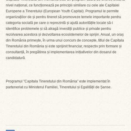
nivel național, ce funcționează pe principii similare cu cele ale Capitalei
Europene a Tineretului (European Youth Capital). Programul le permite
organizațiilor de și pentru tineret să promoveze temele importante pentru
categoria socială pe care o reprezintă și ajută autoritățile locale să-i
identifice problemele și să atragă investiții publice și private pentru
rezolvarea acestora și dezvoltarea ecosistemelor de sprijin. Anual, un oraș
din România primește, în urma unui concurs de concepte, titlul de Capitala
Tineretului din România și este sprijinit financiar, respectiv prin formare și
consultanță, în pregătirea și implementarea inițiativelor din dosarul de
candidatură.
Programul ”Capitala Tineretului din România” este implementat în
parteneriat cu Ministerul Familiei, Tineretului și Egalității de Șanse.