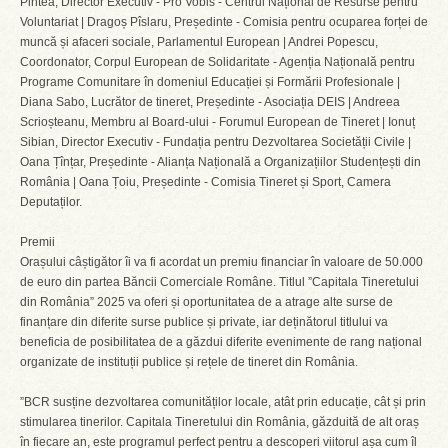
Pintea, Director Executiv - Pro Vobis - Centrul Național de Resurse pentru
Voluntariat | Dragoș Pîslaru, Președinte - Comisia pentru ocuparea forței de
muncă și afaceri sociale, Parlamentul European | Andrei Popescu,
Coordonator, Corpul European de Solidaritate - Agenția Națională pentru
Programe Comunitare în domeniul Educației și Formării Profesionale |
Diana Sabo, Lucrător de tineret, Președinte - Asociația DEIS | Andreea
Scrioșteanu, Membru al Board-ului - Forumul European de Tineret | Ionuț
Sibian, Director Executiv - Fundația pentru Dezvoltarea Societății Civile |
Oana Țînțar, Președinte - Alianța Națională a Organizațiilor Studențești din
România | Oana Țoiu, Președinte - Comisia Tineret și Sport, Camera
Deputaților.
Premii
Orașului câștigător îi va fi acordat un premiu financiar în valoare de 50.000
de euro din partea Băncii Comerciale Române. Titlul ”Capitala Tineretului
din România” 2025 va oferi și oportunitatea de a atrage alte surse de
finanțare din diferite surse publice și private, iar deținătorul titlului va
beneficia de posibilitatea de a găzdui diferite evenimente de rang național
organizate de instituții publice și rețele de tineret din România.
”BCR susține dezvoltarea comunităților locale, atât prin educație, cât și prin
stimularea tinerilor. Capitala Tineretului din România, găzduită de alt oraș
în fiecare an, este programul perfect pentru a descoperi viitorul așa cum îl