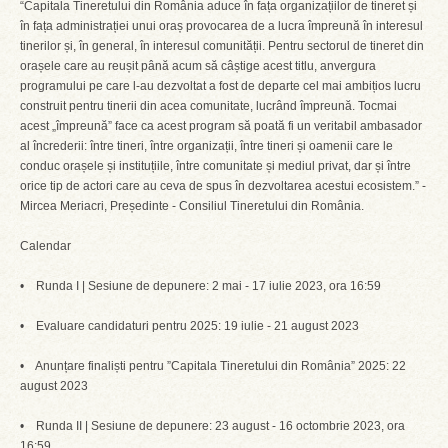
“Capitala Tineretului din România aduce în fața organizațiilor de tineret și
în fața administrației unui oraș provocarea de a lucra împreună în interesul
tinerilor și, în general, în interesul comunității. Pentru sectorul de tineret din
orașele care au reușit până acum să câștige acest titlu, anvergura
programului pe care l-au dezvoltat a fost de departe cel mai ambițios lucru
construit pentru tinerii din acea comunitate, lucrând împreună. Tocmai
acest „împreună” face ca acest program să poată fi un veritabil ambasador
al încrederii: între tineri, între organizații, între tineri și oamenii care le
conduc orașele și instituțiile, între comunitate și mediul privat, dar și între
orice tip de actori care au ceva de spus în dezvoltarea acestui ecosistem.” -
Mircea Meriacri, Președinte - Consiliul Tineretului din România.
Calendar
• Runda I | Sesiune de depunere: 2 mai - 17 iulie 2023, ora 16:59
• Evaluare candidaturi pentru 2025: 19 iulie - 21 august 2023
• Anunțare finaliști pentru ”Capitala Tineretului din România” 2025: 22
august 2023
• Runda II | Sesiune de depunere: 23 august - 16 octombrie 2023, ora
16:59