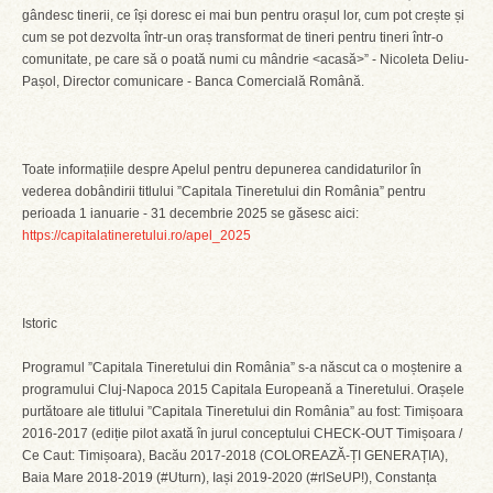
gândesc tinerii, ce își doresc ei mai bun pentru orașul lor, cum pot crește și
cum se pot dezvolta într-un oraș transformat de tineri pentru tineri într-o
comunitate, pe care să o poată numi cu mândrie <acasă>” - Nicoleta Deliu-
Pașol, Director comunicare - Banca Comercială Română.
Toate informațiile despre Apelul pentru depunerea candidaturilor în
vederea dobândirii titlului ”Capitala Tineretului din România” pentru
perioada 1 ianuarie - 31 decembrie 2025 se găsesc aici:
https://capitalatineretului.ro/apel_2025
Istoric
Programul ”Capitala Tineretului din România” s-a născut ca o moștenire a
programului Cluj-Napoca 2015 Capitala Europeană a Tineretului. Orașele
purtătoare ale titlului ”Capitala Tineretului din România” au fost: Timișoara
2016-2017 (ediție pilot axată în jurul conceptului CHECK-OUT Timișoara /
Ce Caut: Timișoara), Bacău 2017-2018 (COLOREAZĂ-ȚI GENERAȚIA),
Baia Mare 2018-2019 (#Uturn), Iași 2019-2020 (#rlSeUP!), Constanța