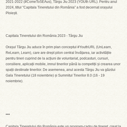
2021-2022 (#ComeToSEAus), Târgu Jiu 2023 (YOUth URL). Pentru anul
2024, titlul ”Capitala Tineretului din România” a fost decernat orașului
Ploiești.
Capitala Tineretului din România 2023 - Târgu Jiu
Orașul Târgu Jiu aduce în prim plan conceptul #YouthURL (UnLearn,
ReLearn, Learn), care are drept pilon central învățarea, iar activitățile
pentru tineri cuprind de la acțiuni de voluntariat, podcasturi, cursuri,
consiliere, aplicații mobile, imnul tinerilor până la competiții și crearea unor
spații destinate tinerilor. De asemenea, anul acesta Târgu Jiu va găzdui
Gala Tineretului (18 noiembrie) și Summitul Tinerilor 8.0 (16 - 19
noiembrie).
***
Capitala Tineretului din România este un program-cadru de tineret, creat la