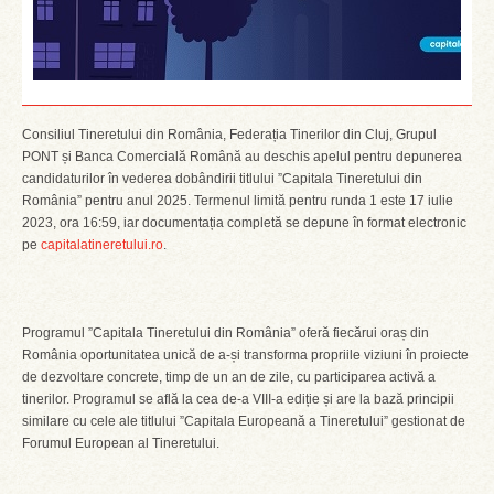
Consiliul Tineretului din România, Federația Tinerilor din Cluj, Grupul
PONT și Banca Comercială Română au deschis apelul pentru depunerea
candidaturilor în vederea dobândirii titlului ”Capitala Tineretului din
România” pentru anul 2025. Termenul limită pentru runda 1 este 17 iulie
2023, ora 16:59, iar documentația completă se depune în format electronic
pe
capitalatineretului.ro
.
Programul ”Capitala Tineretului din România” oferă fiecărui oraș din
România oportunitatea unică de a-și transforma propriile viziuni în proiecte
de dezvoltare concrete, timp de un an de zile, cu participarea activă a
tinerilor. Programul se află la cea de-a VIII-a ediție și are la bază principii
similare cu cele ale titlului ”Capitala Europeană a Tineretului” gestionat de
Forumul European al Tineretului.