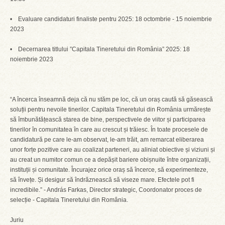
• Evaluare candidaturi finaliste pentru 2025: 18 octombrie - 15 noiembrie
2023
• Decernarea titlului ”Capitala Tineretului din România” 2025: 18
noiembrie 2023
“A încerca înseamnă deja că nu stăm pe loc, că un oraș caută să găsească
soluții pentru nevoile tinerilor. Capitala Tineretului din România urmărește
să îmbunătățească starea de bine, perspectivele de viitor și participarea
tinerilor în comunitatea în care au crescut și trăiesc. În toate procesele de
candidatură pe care le-am observat, le-am trăit, am remarcat eliberarea
unor forțe pozitive care au coalizat parteneri, au aliniat obiective și viziuni și
au creat un numitor comun ce a depășit bariere obișnuite între organizații,
instituții și comunitate. Încurajez orice oraș să încerce, să experimenteze,
să învețe. Și desigur să îndrăznească să viseze mare. Efectele pot fi
incredibile.” - András Farkas, Director strategic, Coordonator proces de
selecție - Capitala Tineretului din România.
Juriu