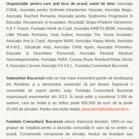
Organizațiile pentru care poți face de acasă valuri de bine:
Asociația
CONIL, Asociația pentru Victimele Infracțiunilor Sexuale, Asociația Magic,
Asociația Touched Romania, Asociația pentru Susținerea Progresului în
Educație, Recuperare și Acceptare, Niciodată Singur-Prietenii Vârstnicilor,
A.R.T. Fusion, Fundația Inimă de Copil, Asociația KINETO BEBE, Asociația
Little People Romania, Help Autism, Asociația The Social Incubator,
Asociația Ana și Copiii, Ajungem MARI, Asociația Happy Minds, Asociația
M.A.M.E., Dăruiește Aripi, Asociația Climb Again, Asociația Prometeu-
Educatie și Dezvoltare Personală, Asociația Pacienți Afecțiuni
Neurodegenerative, Fundația FARA, Crucea Roșie Română-Filiala Sector
6, Asociația Carusel, Asociația P.A.V.E.L., Fundația Comunitară București.
Swimathon București
este cel mai mare eveniment sportiv de fundraising
din România și a demonstrat oamenilor că pot deveni împreună o
comunitate de suport pentru oraș. Fundația Comunitară București
organizează evenimentul din 2013. În nouă ediții a coordonat 3.300 de
oameni, care au înotat și au strâns peste 850.000 de euro de la peste
25.000 de donatori. Pentru mai multe detalii,
www.swimathonbucuresti.ro
.
Fundația Comunitară București
aduce împreună donatori, ONG-uri sau
grupuri de inițiativă pentru a dezvolta comunități în care să ne simțim ca
acasă. Construiește mecanisme de donație, fonduri de finanțare sau