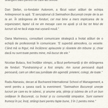
strângem bani pentru cei care au nevoie.”
Dan Ștefan, co-fondator Autonom, a făcut valuri alături de echipa
Antreprenori la apă:
”E senzațional că Swimathon București crește de la an
la an. În strângerea de fonduri, cel mai bine a mers implicarea de la
organizatori, faptul că ne vin mesaje care ne ajută și că fac tot felul de
lucruri să ne facă viața mai ușoară nouă.”
Oana Marinescu, consultant comunicare strategică a înotat alături de o
echipă de profesioniști în comunicare:
”E superbă atmosfera, cu veselie.
Când mă ia frigul, mă încălzesc aplauzele și râsetele din tribune și, chiar
dacă nu sunt toate pentru mine, mă bucur de ele.”
Nicolae Butacu, fost înotător olimpic, a făcut performanță și din strângerea
de fonduri:
”Fundraising-ul a fost simplu. Am sunat persoană după
persoană, cam un sfert sau jumătate din agendă: prieteni, colegi, de toate.”
Radu Atanasiu, decan al Bucharest International School of Management, a
venit pentru a șasea oară la eveniment:
”Swimathon București unește
lucruri pe care eu le iubesc, și anume arta, știința și iubirea de a fi un bun
cetățean în București, cu înotul și cu comunități simpatice. Sunt oameni
frumoși în jur, înoți, strângi bani pentru fapte bune, 3 în 1 pentru mine.”