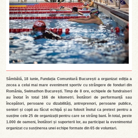
Sâmbătă, 18 iunie, Fundația Comunitară București a organizat ediția a
zecea a celui mai mare eveniment sportiv cu strângere de fonduri din
România, Swimathon București. Timp de 8 ore, echipele de fundraiseri
au înotat în total 166 de kilometri. Înotători de performanță sau
începători, persoane cu dizabilități, antreprenori, persoane publice,
seniori și copii au făcut echipă și au folosit înotul ca pretext pentru a
susține cele 25 de organizații pentru care se strâng bani. În total, peste
1.000 de oameni, înotători și suporterii lor, au participat la evenimentul
organizat cu susținerea unei echipe formate din 65 de voluntari.