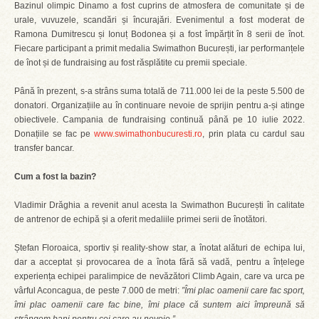
Bazinul olimpic Dinamo a fost cuprins de atmosfera de comunitate și de
urale, vuvuzele, scandări și încurajări. Evenimentul a fost moderat de
Ramona Dumitrescu și Ionuț Bodonea și a fost împărțit în 8 serii de înot.
Fiecare participant a primit medalia Swimathon București, iar performanțele
de înot și de fundraising au fost răsplătite cu premii speciale.
Până în prezent, s-a strâns suma totală de 711.000 lei de la peste 5.500 de
donatori. Organizațiile au în continuare nevoie de sprijin pentru a-și atinge
obiectivele. Campania de fundraising continuă până pe 10 iulie 2022.
Donațiile se fac pe
www.swimathonbucuresti.ro
, prin plata cu cardul sau
transfer bancar.
Cum a fost la bazin?
Vladimir Drăghia a revenit anul acesta la Swimathon București în calitate
de antrenor de echipă și a oferit medaliile primei serii de înotători.
Ștefan Floroaica, sportiv și reality-show star, a înotat alături de echipa lui,
dar a acceptat și provocarea de a înota fără să vadă, pentru a înțelege
experiența echipei paralimpice de nevăzători Climb Again, care va urca pe
vârful Aconcagua, de peste 7.000 de metri:
”Îmi plac oamenii care fac sport,
îmi plac oamenii care fac bine, îmi place că suntem aici împreună să