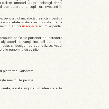
iclism, amatori sau profesionişti, dar şi
 bun pentru ei și copiii lor, investind în
a pentru ciclism, dacă crezi că investiţia
ca societate şi dacă ești conștient/ă că
 mai bun atunci
înscrie-te
acum la pentru
 propune să fie un partener de încredere
lți actori relevanți, instituții europene,
, media, și, desigur, persoane fizice. Acest
e ți le punem la dispoziție.
ind platforma Galantom
eşte mai multe pe site
ranţă, există şi posibilitatea de a te