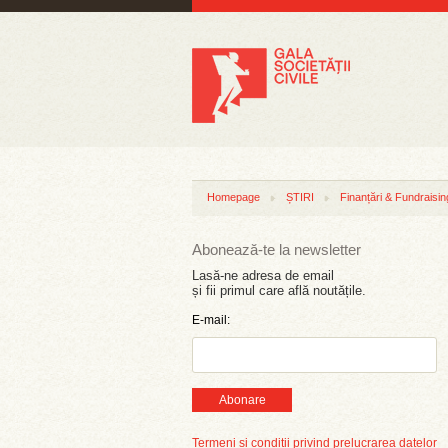
Homepage
ȘTIRI
Finanțări & Fundraisin
Abonează-te la newsletter
Lasă-ne adresa de email
și fii primul care află noutățile.
E-mail:
Abonare
Termeni și condiții privind prelucrarea datelor