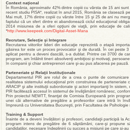
Context naţional
În România, aproximativ 42% dintre copiii cu vârsta de 15 ani sunt 
recent studiu PISA*, realizat în anul 2015, România se clasează pe l
Mai mult, 17% dintre copiii cu vârste între 15 şi 25 de ani nu mer
faptului că un sfert dintre ei abandonează ciclul educaţional oblig
2014 misiunea de a oferi opţiuni de viaţă, prin educaţie de cali
*
http://www.keepeek.com/Digital-Asset-Mana
Recrutare, Selecţie şi Integrare
Recrutarea viitorilor lideri din educaţie reprezintă o etapă impor
găsirea lor este un proces provocator şi de durată. În cei peste 3
aplicat pentru a deveni dascăli, s-a dublat. Printre cei 3700 de can
program, am întâlnit tineri absolvenţi ambiţiosi şi motivaţi, persoan
în companii şi chiar antreprenori care şi-au pus afacerea pe pauză.
Parteneriate şi Relaţii Instituţionale
Departamentul PIR are rolul de a crea o punte de comunicare 
realitatea sistemului educaţional prin construirea de parteneriate cu
ARACIP şi alte instituţii subordonate şi actori importanţi în sistem, 
PIR facilitează accesul în sistemul de învăţământ românesc, confor
Prin proiectul NEWTT, finanţat de Comisia Europeană prin progra
unei căi alternative de pregătire a profesorilor care intră în înv
împreună cu Universitatea Bucureşti, prin Facultatea de Psihologie şi
Training & Support
Înainte de a deveni învățători şi profesori, candidaţii participă l
program intens de pregătire de 6 săptămâni, care-şi propune s
candidaţilor, necesare îndeplinirii cu succes a misiunii pe care şi-au