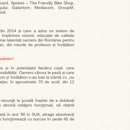
card, Spokes – The Friendly Bike Shop,
şului, Galantom, Mediacom, GroupM,
ivă.
ă din 2014 și care a adus un sistem de
mplinirea viziunii, educație de calitate
i mai talentați oameni din România pentru
 din rolurile de profesori și învățători
sletter!
și în potențialul fiecărui copil, care
osibilității. Oameni cărora le pasă și care
i și învățători s-au luat la trântă cu „nu
ției, în aproximativ 70 de școli, din 12
 renunţă la şcoală înainte de a dobândi
ă devină cetăţeni funcţionali, să obţină
tă în anii ‘90 în SUA, atrage absolvenți
 şi funcţionează cu succes în peste 45 de