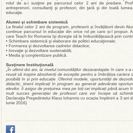
rolul de a-i susţine pe parcursul celor 2 ani de predare. Profes
antreprenori, consultanţi şi profesori, din ţară şi din toată lumea 
educaţie.
Alumni şi schimbare sistemică
La finalul celor 2 ani de program, profesorii și învățătorii devin Alumn
continue parcursul în educație din orice rol pe care și-l propun. A
care Teach for Romania îşi doreşte să le îmbunătăţească prin contr
• Schimbare sistemică şi elaborare de politici educaţionale;
• Formarea şi dezvoltarea cadrelor didactice;
• Inovaţie şi dezvoltare sustenabilă;
• Media şi conştientizare publică.
Susţinere Instituţională
„În ultimii doi ani, la nivelul comunităților dezavantajate în care 
reușit să inspire absolvenți de excepție pentru a îmbrățișa cariera
posibilă în și prin educație. Oferind modele, oportunități de dezvo
didactic, tinerii implicați în program au generat adevărate oportuni
elevilor. Îi asigur de prețuirea mea pe toți cei implicați până acum
mult succes generației de profesori care vor începe să schimb
Declaraţia Preşedintelui Klaus Iohannis cu ocazia împlinirii a 3 ani
iunie 2016)