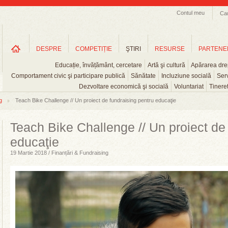
Contul meu
Ca
DESPRE
COMPETIȚIE
ŞTIRI
RESURSE
PARTENE
Educație, învățământ, cercetare
Artă şi cultură
Apărarea drep
Comportament civic şi participare publică
Sănătate
Incluziune socială
Serv
Dezvoltare economică şi socială
Voluntariat
Tinere
g
Teach Bike Challenge // Un proiect de fundraising pentru educaţie
Teach Bike Challenge // Un proiect de
educaţie
19 Martie 2018 / Finanțări & Fundraising