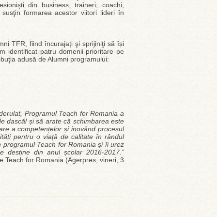
ionişti din business, traineri, coachi,
susţin formarea acestor viitori lideri în
i TFR, fiind încurajați şi sprijiniţi să își
m identificat patru domenii prioritare pe
ibuţia adusă de Alumni programului:
s-a derulat, Programul Teach for Romania a
 de dascăl și să arate că schimbarea este
ltare a competențelor și inovând procesul
tăți pentru o viață de calitate în rândul
 în programul Teach for Romania și îi urez
e destine din anul școlar 2016-2017.”
 de Teach for Romania (Agerpres, vineri, 3