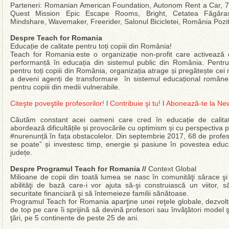
Parteneri: Romanian American Foundation, Autonom Rent a Car, 7
Quest Mission Epic Escape Rooms, Bright, Cetatea Făgăra
Mindshare, Wavemaker, Freerider, Salonul Bicicletei, România Pozit
Despre Teach for Romania
Educație de calitate pentru toți copiii din România!
Teach for Romania este o organizație non-profit care activeaz
performanță în educația din sistemul public din România. Pentru î
pentru toți copiii din România, organizația atrage și pregătește ce
a deveni agenți de transformare în sistemul educațional românesc,
pentru copiii din medii vulnerabile.
Citeşte poveştile profesorilor!
l
Contribuie şi tu!
l
Abonează-te la New
Căutăm constant acei oameni care cred în educație de calitate 
abordează dificultățile și provocările cu optimism și cu perspectiva p
#nurenunță în fața obstacolelor. Din septembrie 2017, 68 de profesor
se poate” și investesc timp, energie și pasiune în povestea educa
județe.
Despre Programul Teach for Romania //
Context Global
Milioane de copii din toată lumea se nasc în comunităţi sărace şi
abilităţi de bază care-i vor ajuta să-şi construiască un viitor, s
securitate financiară şi să întemeieze familii sănătoase.
Programul Teach for Romania aparţine unei reţele globale, dezvolta
de top pe care îi sprijină să devină profesori sau învăţători model
ţări, pe 5 continente de peste 25 de ani.