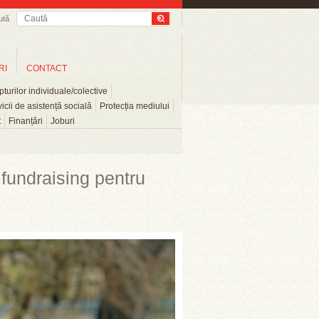
ută
RI
CONTACT
turilor individuale/colective
icii de asistență socială
Protecția mediului
t
Finanțări
Joburi
 fundraising pentru