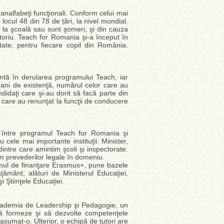
analfabeţi funcţionali. Conform celui mai
ocul 48 din 78 de țări, la nivel mondial.
g la şcoală sau sunt şomeri, şi din cauza
atoriu. Teach for Romania şi-a început în
tate, pentru fiecare copil din România.
tantă în derularea programului Teach, iar
 ani de existenţă, numărul celor care au
didaţi care şi-au dorit să facă parte din
e care au renunţat la funcţii de conducere
între programul Teach for Romania şi
 cele mai importante instituţii: Minister,
dintre care amintim şcoli şi inspectorate.
m prevederilor legale în domeniu.
mul de finanţare Erasmus+, pune bazele
ăţământ, alături de Ministerul Educaţiei,
 Ştiinţele Educaţiei.
a Academia de Leadership şi Pedagogie, un
ă formeze şi să dezvolte competenţele
 asumat-o. Ulterior, o echipă de tutori are