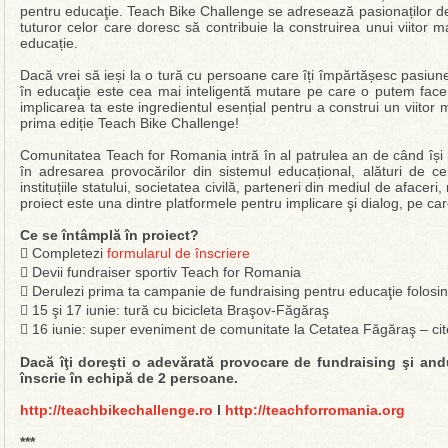
pentru educaţie. Teach Bike Challenge se adresează pasionaților de c
tuturor celor care doresc să contribuie la construirea unui viitor mai
educație.
Dacă vrei să ieși la o tură cu persoane care îți împărtășesc pasiune
în educaţie este cea mai inteligentă mutare pe care o putem face 
implicarea ta este ingredientul esențial pentru a construi un viitor
prima ediție Teach Bike Challenge!
Comunitatea Teach for Romania intră în al patrulea an de când își
în adresarea provocărilor din sistemul educațional, alături de ceila
instituțiile statului, societatea civilă, parteneri din mediul de afaceri
proiect este una dintre platformele pentru implicare şi dialog, pe car
Ce se întâmplă în proiect?
 Completezi
formularul de înscriere
 Devii fundraiser sportiv Teach for Romania
 Derulezi prima ta campanie de fundraising pentru educaţie folos
 15 şi 17 iunie: tură cu bicicleta Braşov-Făgăraş
 16 iunie: super eveniment de comunitate la Cetatea Făgăraş – cit
Dacă îţi doreşti o adevărată provocare de fundraising şi andu
înscrie în echipă de 2 persoane.
http://teachbikechallenge.ro
l
http://teachforromania.org
***