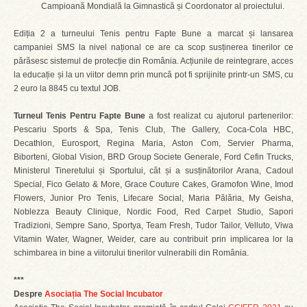
Campioană Mondială la Gimnastică și Coordonator al proiectului.
Ediția 2 a turneului Tenis pentru Fapte Bune a marcat și lansarea
campaniei SMS la nivel național ce are ca scop susținerea tinerilor ce
părăsesc sistemul de protecție din România. Acțiunile de reintegrare, acces
la educație și la un viitor demn prin muncă pot fi sprijinite printr-un SMS, cu
2 euro la 8845 cu textul JOB.
Turneul Tenis Pentru Fapte Bune
a fost realizat cu ajutorul partenerilor:
Pescariu Sports & Spa, Tenis Club, The Gallery, Coca-Cola HBC,
Decathlon, Eurosport, Regina Maria, Aston Com, Servier Pharma,
Biborteni, Global Vision, BRD Group Societe Generale, Ford Cefin Trucks,
Ministerul Tineretului și Sportului, cât și a susținătorilor Arana, Cadoul
Special, Fico Gelato & More, Grace Couture Cakes, Gramofon Wine, Imod
Flowers, Junior Pro Tenis, Lifecare Social, Maria Pălăria, My Geisha,
Noblezza Beauty Clinique, Nordic Food, Red Carpet Studio, Sapori
Tradizioni, Sempre Sano, Sportya, Team Fresh, Tudor Tailor, Velluto, Viwa
Vitamin Water, Wagner, Weider, care au contribuit prin implicarea lor la
schimbarea in bine a viitorului tinerilor vulnerabili din România.
***
Despre
Asociația The Social Incubator