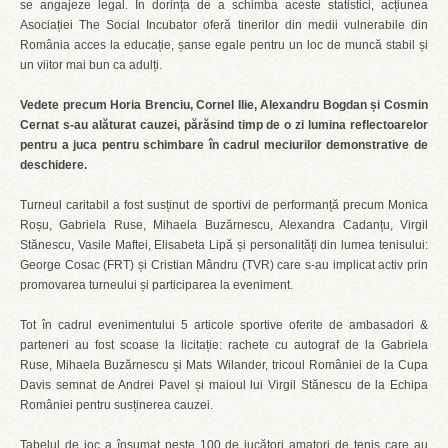
se angajeze legal. În dorința de a schimba aceste statistici, acțiunea
Asociației The Social Incubator oferă tinerilor din medii vulnerabile din
România acces la educație, șanse egale pentru un loc de muncă stabil și
un viitor mai bun ca adulți.
Vedete precum Horia Brenciu, Cornel Ilie, Alexandru Bogdan și Cosmin
Cernat s-au alăturat cauzei, părăsind timp de o zi lumina reflectoarelor
pentru a juca pentru schimbare în cadrul meciurilor demonstrative de
deschidere.
Turneul caritabil a fost susținut de sportivi de performanță precum Monica
Roșu, Gabriela Ruse, Mihaela Buzărnescu, Alexandra Cadanțu, Virgil
Stănescu, Vasile Maftei, Elisabeta Lipă și personalități din lumea tenisului:
George Cosac (FRT) și Cristian Mândru (TVR) care s-au implicat activ prin
promovarea turneului și participarea la eveniment.
Tot în cadrul evenimentului 5 articole sportive oferite de ambasadori &
parteneri au fost scoase la licitație: rachete cu autograf de la Gabriela
Ruse, Mihaela Buzărnescu și Mats Wilander, tricoul României de la Cupa
Davis semnat de Andrei Pavel și maioul lui Virgil Stănescu de la Echipa
României pentru susținerea cauzei.
Tabelul de joc a însumat peste 100 de jucători amatori de tenis care au