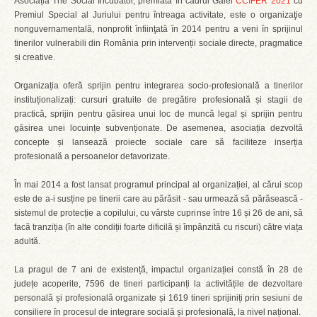
Asociația The Social Incubator, premiată în cadrul Galei
CCIFER 2021
cu
Premiul Special al Juriului pentru întreaga activitate, este o organizaţie
nonguvernamentală, nonprofit ȋnfiinţată ȋn 2014 pentru a veni ȋn sprijinul
tinerilor vulnerabili din România prin intervenții sociale directe, pragmatice
și creative.
Organizația oferă sprijin pentru integrarea socio-profesională a tinerilor
instituționalizați: cursuri gratuite de pregătire profesională și stagii de
practică, sprijin pentru găsirea unui loc de muncă legal și sprijin pentru
găsirea unei locuințe subvenționate. De asemenea, asociația dezvoltă
concepte și lansează proiecte sociale care să faciliteze inserția
profesională a persoanelor defavorizate.
În mai 2014 a fost lansat programul principal al organizației, al cărui scop
este de a-i susține pe tinerii care au părăsit - sau urmează să părăsească -
sistemul de protecție a copilului, cu vârste cuprinse între 16 și 26 de ani, să
facă tranziția (în alte condiții foarte dificilă și împânzită cu riscuri) către viața
adultă.
La pragul de 7 ani de existență, impactul organizației constă în 28 de
județe acoperite, 7596 de tineri participanți la activitățile de dezvoltare
personală și profesională organizate și 1619 tineri sprijiniți prin sesiuni de
consiliere în procesul de integrare socială și profesională, la nivel național.