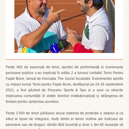
Peste 400 de pasionați de tenis, sportivi de performanță și numeroase
persoane publice s-au implicați în ediția 2 a turneul caritabil Tenis Pentru
Fapte Bune, lansat de Asociația The Social Incubator. Evenimentul sportiv
cu impact social Tenis pentru Fapte Bune, desfășurat pe 24-26 septembrie
2021, a fost găzduit de Pescariu Sports & Spa și a avut ca obiectiv
implicarea comunității în viețile tinerilor instituționalizați și strângerea de
fonduri pentru sprijinirea acestora.
Peste 3.500 de tineri părăsesc anual sistemul de protecție a statului și ca
efect al lipsei de integrare, mulți dintre ei devin victime ale traficului de
persoane sau de droguri, rămân fără locuință și doar 1 din 40 reușește să