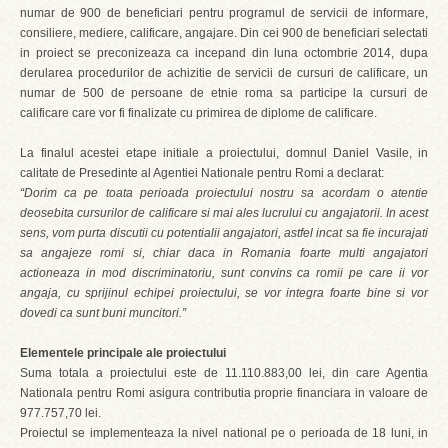
numar de 900 de beneficiari pentru programul de servicii de informare,
consiliere, mediere, calificare, angajare. Din cei 900 de beneficiari selectati
in proiect se preconizeaza ca incepand din luna octombrie 2014, dupa
derularea procedurilor de achizitie de servicii de cursuri de calificare, un
numar de 500 de persoane de etnie roma sa participe la cursuri de
calificare care vor fi finalizate cu primirea de diplome de calificare.
La finalul acestei etape initiale a proiectului, domnul Daniel Vasile, in
calitate de Presedinte al Agentiei Nationale pentru Romi a declarat:
“Dorim ca pe toata perioada proiectului nostru sa acordam o atentie
deosebita cursurilor de calificare si mai ales lucrului cu angajatorii. In acest
sens, vom purta discutii cu potentialii angajatori, astfel incat sa fie incurajati
sa angajeze romi si, chiar daca in Romania foarte multi angajatori
actioneaza in mod discriminatoriu, sunt convins ca romii pe care ii vor
angaja, cu sprijinul echipei proiectului, se vor integra foarte bine si vor
dovedi ca sunt buni muncitori.”
Elementele principale ale proiectului
Suma totala a proiectului este de 11.110.883,00 lei, din care Agentia
Nationala pentru Romi asigura contributia proprie financiara in valoare de
977.757,70 lei.
Proiectul se implementeaza la nivel national pe o perioada de 18 luni, in