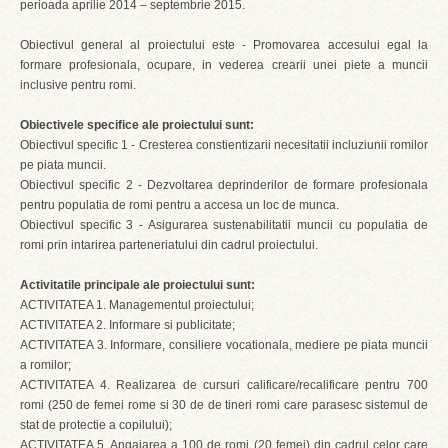
perioada aprilie 2014 – septembrie 2015.
Obiectivul general al proiectului este - Promovarea accesului egal la
formare profesionala, ocupare, in vederea crearii unei piete a muncii
inclusive pentru romi.
Obiectivele specifice ale proiectului sunt:
Obiectivul specific 1 - Cresterea constientizarii necesitatii incluziunii romilor
pe piata muncii.
Obiectivul specific 2 - Dezvoltarea deprinderilor de formare profesionala
pentru populatia de romi pentru a accesa un loc de munca.
Obiectivul specific 3 - Asigurarea sustenabilitatii muncii cu populatia de
romi prin intarirea parteneriatului din cadrul proiectului.
Activitatile principale ale proiectului sunt:
ACTIVITATEA 1. Managementul proiectului;
ACTIVITATEA 2. Informare si publicitate;
ACTIVITATEA 3. Informare, consiliere vocationala, mediere pe piata muncii
a romilor;
ACTIVITATEA 4. Realizarea de cursuri calificare/recalificare pentru 700
romi (250 de femei rome si 30 de de tineri romi care parasesc sistemul de
stat de protectie a copilului);
ACTIVITATEA 5. Angajarea a 100 de romi (20 femei) din cadrul celor care