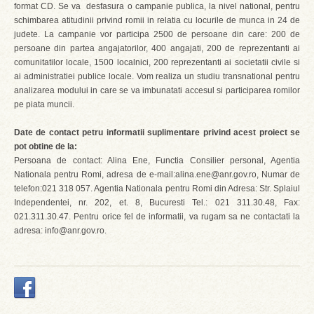
format CD. Se va desfasura o campanie publica, la nivel national, pentru
schimbarea atitudinii privind romii in relatia cu locurile de munca in 24 de
judete. La campanie vor participa 2500 de persoane din care: 200 de
persoane din partea angajatorilor, 400 angajati, 200 de reprezentanti ai
comunitatilor locale, 1500 localnici, 200 reprezentanti ai societatii civile si
ai administratiei publice locale. Vom realiza un studiu transnational pentru
analizarea modului in care se va imbunatati accesul si participarea romilor
pe piata muncii.
Date de contact petru informatii suplimentare privind acest proiect se
pot obtine de la:
Persoana de contact: Alina Ene, Functia Consilier personal, Agentia
Nationala pentru Romi, adresa de e-mail:alina.ene@anr.gov.ro, Numar de
telefon:021 318 057. Agentia Nationala pentru Romi din Adresa: Str. Splaiul
Independentei, nr. 202, et. 8, Bucuresti Tel.: 021 311.30.48, Fax:
021.311.30.47. Pentru orice fel de informatii, va rugam sa ne contactati la
adresa: info@anr.gov.ro.