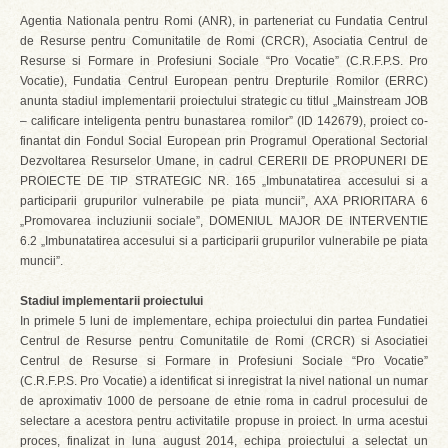
Agentia Nationala pentru Romi (ANR), in parteneriat cu Fundatia Centrul
de Resurse pentru Comunitatile de Romi (CRCR), Asociatia Centrul de
Resurse si Formare in Profesiuni Sociale “Pro Vocatie” (C.R.F.P.S. Pro
Vocatie), Fundatia Centrul European pentru Drepturile Romilor (ERRC)
anunta stadiul implementarii proiectului strategic cu titlul „Mainstream JOB
– calificare inteligenta pentru bunastarea romilor” (ID 142679), proiect co-
finantat din Fondul Social European prin Programul Operational Sectorial
Dezvoltarea Resurselor Umane, in cadrul CERERII DE PROPUNERI DE
PROIECTE DE TIP STRATEGIC NR. 165 „Imbunatatirea accesului si a
participarii grupurilor vulnerabile pe piata muncii”, AXA PRIORITARA 6
„Promovarea incluziunii sociale”, DOMENIUL MAJOR DE INTERVENTIE
6.2 „Imbunatatirea accesului si a participarii grupurilor vulnerabile pe piata
muncii”.
Stadiul implementarii proiectului
In primele 5 luni de implementare, echipa proiectului din partea Fundatiei
Centrul de Resurse pentru Comunitatile de Romi (CRCR) si Asociatiei
Centrul de Resurse si Formare in Profesiuni Sociale “Pro Vocatie”
(C.R.F.P.S. Pro Vocatie) a identificat si inregistrat la nivel national un numar
de aproximativ 1000 de persoane de etnie roma in cadrul procesului de
selectare a acestora pentru activitatile propuse in proiect. In urma acestui
proces, finalizat in luna august 2014, echipa proiectului a selectat un