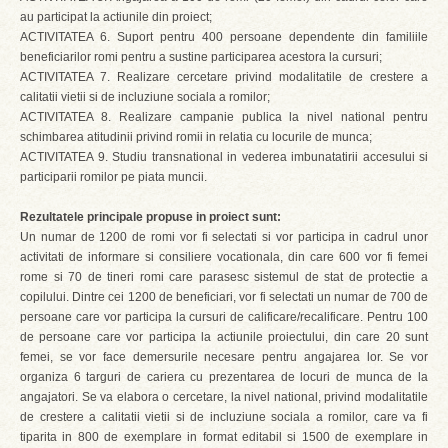
au participat la actiunile din proiect;
ACTIVITATEA 6. Suport pentru 400 persoane dependente din familiile
beneficiarilor romi pentru a sustine participarea acestora la cursuri;
ACTIVITATEA 7. Realizare cercetare privind modalitatile de crestere a
calitatii vietii si de incluziune sociala a romilor;
ACTIVITATEA 8. Realizare campanie publica la nivel national pentru
schimbarea atitudinii privind romii in relatia cu locurile de munca;
ACTIVITATEA 9. Studiu transnational in vederea imbunatatirii accesului si
participarii romilor pe piata muncii.
Rezultatele principale propuse in proiect sunt:
Un numar de 1200 de romi vor fi selectati si vor participa in cadrul unor
activitati de informare si consiliere vocationala, din care 600 vor fi femei
rome si 70 de tineri romi care parasesc sistemul de stat de protectie a
copilului. Dintre cei 1200 de beneficiari, vor fi selectati un numar de 700 de
persoane care vor participa la cursuri de calificare/recalificare. Pentru 100
de persoane care vor participa la actiunile proiectului, din care 20 sunt
femei, se vor face demersurile necesare pentru angajarea lor. Se vor
organiza 6 targuri de cariera cu prezentarea de locuri de munca de la
angajatori. Se va elabora o cercetare, la nivel national, privind modalitatile
de crestere a calitatii vietii si de incluziune sociala a romilor, care va fi
tiparita in 800 de exemplare in format editabil si 1500 de exemplare in