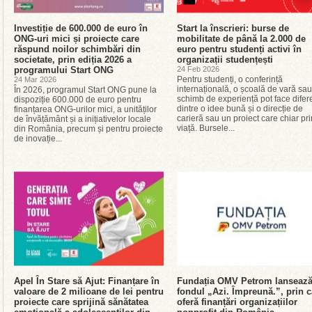
Investiție de 600.000 de euro în
Start la înscrieri: burse de
ONG-uri mici și proiecte care
mobilitate de până la 2.000 de
răspund noilor schimbări din
euro pentru studenți activi în
societate, prin ediția 2026 a
organizații studențești
programului Start ONG
24 Feb 2026
Pentru studenți, o conferință
24 Mar 2026
internațională, o școală de vară sa
În 2026, programul Start ONG pune la
schimb de experiență pot face difer
dispoziție 600.000 de euro pentru
dintre o idee bună și o direcție de
finanțarea ONG-urilor mici, a unităților
carieră sau un proiect care chiar pr
de învățământ și a inițiativelor locale
viață. Bursele...
din România, precum și pentru proiecte
de inovație...
Apel În Stare să Ajut: Finanțare în
Fundația OMV Petrom lanseaz
valoare de 2 milioane de lei pentru
fondul „Azi. Împreună.”, prin c
proiecte care sprijină sănătatea
oferă finanțări organizațiilor