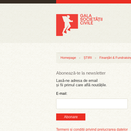
Homepage
ȘTIRI
Finanțări & Fundraisin
Abonează-te la newsletter
Lasă-ne adresa de email
și fii primul care află noutățile.
E-mail:
Abonare
Termeni și condiții privind prelucrarea datelor