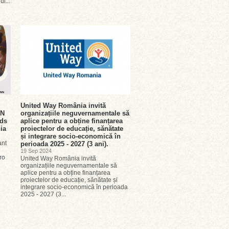
ul...
United Way România invită
NN
organizațiile neguvernamentale să
rds
aplice pentru a obține finanțarea
nia
proiectelor de educație, sănătate
și integrare socio-economică în
ant
perioada 2025 - 2027 (3 ani).
19 Sep 2024
ro
United Way România invită
organizațiile neguvernamentale să
aplice pentru a obține finanțarea
proiectelor de educație, sănătate și
integrare socio-economică în perioada
2025 - 2027 (3...