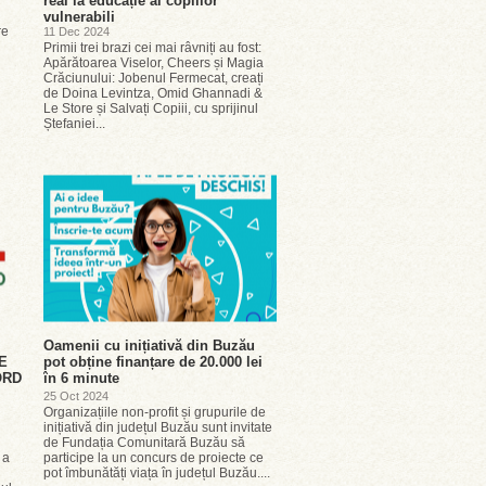
real la educație al copiilor
vulnerabili
re
11 Dec 2024
Primii trei brazi cei mai râvniți au fost:
Apărătoarea Viselor, Cheers și Magia
Crăciunului: Jobenul Fermecat, creați
de Doina Levintza, Omid Ghannadi &
Le Store și Salvați Copiii, cu sprijinul
Ștefaniei...
Oamenii cu inițiativă din Buzău
E
pot obține finanțare de 20.000 lei
ORD
în 6 minute
25 Oct 2024
Organizațiile non-profit și grupurile de
inițiativă din județul Buzău sunt invitate
de Fundația Comunitară Buzău să
 a
participe la un concurs de proiecte ce
pot îmbunătăți viața în județul Buzău....