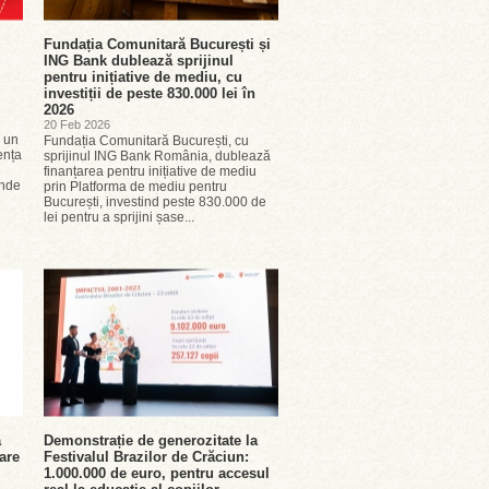
Fundația Comunitară București și
ING Bank dublează sprijinul
pentru inițiative de mediu, cu
investiții de peste 830.000 lei în
2026
20 Feb 2026
u un
Fundația Comunitară București, cu
ența
sprijinul ING Bank România, dublează
finanțarea pentru inițiative de mediu
inde
prin Platforma de mediu pentru
București, investind peste 830.000 de
lei pentru a sprijini șase...
ă
Demonstrație de generozitate la
are
Festivalul Brazilor de Crăciun:
1.000.000 de euro, pentru accesul