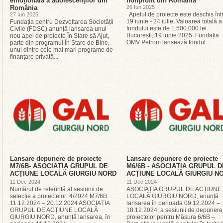
emoțională a adolescenților din
nonprofit din România
România
26 Iun 2025
Apelul de proiecte este deschis înt
27 Iun 2025
19 iunie - 24 iulie; Valoarea totală a
Fundația pentru Dezvoltarea Societății
fondului este de 1.500.000 lei.
Civile (FDSC) anunță lansarea unui
București, 19 iunie 2025. Fundația
nou apel de proiecte În Stare să Ajut,
OMV Petrom lansează fondul...
parte din programul În Stare de Bine,
unul dintre cele mai mari programe de
finanțare privată...
Lansare depunere de proiecte
Lansare depunere de proiecte
M7/6B- ASOCIAȚIA GRUPUL DE
M6/6B - ASOCIAȚIA GRUPUL D
ACȚIUNE LOCALĂ GIURGIU NORD
ACȚIUNE LOCALĂ GIURGIU N
11 Dec 2024
11 Dec 2024
Numărul de referință al sesiunii de
ASOCIAȚIA GRUPUL DE ACȚIUNE
selecție a proiectelor: 4/2024 M7/6B:
LOCALĂ GIURGIU NORD, anunță
11.12.2024 – 20.12.2024 ASOCIAȚIA
lansarea în perioada 09.12.2024 –
GRUPUL DE ACȚIUNE LOCALĂ
18.12.2024, a sesiunii de depunere
GIURGIU NORD, anunță lansarea, în
proiectelor pentru Măsura 6/6B –