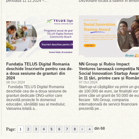
perioada 11.12.2024 –...
Dezvoltare locală a satelor în teritori
Fundația TELUS Digital Romania
NN Group și Rubio Impact
deschide înscrierile pentru cea de-
Ventures lansează competiția 
a doua sesiune de granturi din
Social Innovation Startup Awa
2024
în 11 țări, printre care și Româ
08 Oct 2024
07 Oct 2024
Fundația TELUS Digital Romania
Start-up-ul câștigător va primi un gr
deschide cea de-a doua sesiune de
de 100.000 de euro, iar finaliștii vor
granturi dedicate ONG-urilor care
primi câte un grant de 50.000 de eu
dezvoltă proiecte în domeniul
fiecare NN Group, compania
educației, sănătății sau al mediului;
internațională de servicii financiare
Valoarea totală a...
prezentă pe...
Page:
din 68
1
2
3
4
5
6
7
8
›
»