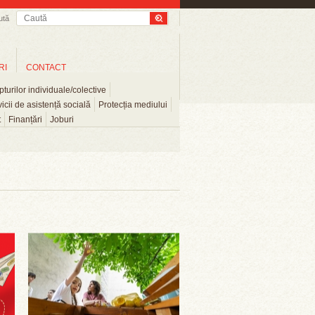
ută
RI
CONTACT
turilor individuale/colective
icii de asistență socială
Protecția mediului
t
Finanțări
Joburi