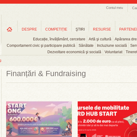
Contul meu
Ca
DESPRE
COMPETIȚIE
ŞTIRI
RESURSE
PARTENE
Educație, învățământ, cercetare
Artă şi cultură
Apărarea drep
Comportament civic şi participare publică
Sănătate
Incluziune socială
Serv
Dezvoltare economică şi socială
Voluntariat
Tinere
g
Finanțări & Fundraising