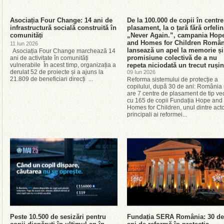
Asociația Four Change: 14 ani de
De la 100.000 de copii în centre
infrastructură socială construită în
plasament, la o țară fără orfelin
comunități
„Never Again.”, campania Hop
and Homes for Children Român
11 Iun 2026
lansează un apel la memorie și
Asociația Four Change marchează 14
promisiune colectivă de a nu
ani de activitate în comunități
vulnerabile În acest timp, organizația a
repeta niciodată un trecut ruși
derulat 52 de proiecte și a ajuns la
09 Iun 2026
21.809 de beneficiari direcți ...
Reforma sistemului de protecție a
copilului, după 30 de ani: România
are 7 centre de plasament de tip vec
cu 165 de copii Fundația Hope and
Homes for Children, unul dintre acto
principali ai reformei...
Peste 10.500 de sesizări pentru
Fundația SERA România: 30 de