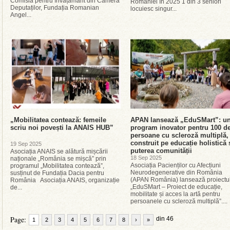
Comisia pentru învățământ din Camera
României în 2025 1 din 3 seniori
Deputaților, Fundația Romanian
locuiesc singur...
Angel...
„Mobilitatea contează: femeile
APAN lansează „EduSMart”: u
scriu noi povești la ANAIS HUB”
program inovator pentru 100 d
persoane cu scleroză multiplă,
construit pe educație holistică 
19 Sep 2025
puterea comunității
Asociația ANAIS se alătură mișcării
18 Sep 2025
naționale „România se mișcă” prin
Asociația Pacienților cu Afecțiuni
programul „Mobilitatea contează”,
Neurodegenerative din România
susținut de Fundația Dacia pentru
(APAN România) lansează proiectu
România Asociația ANAIS, organizație
„EduSMart – Proiect de educație,
de...
mobilitate și acces la artă pentru
persoanele cu scleroză multiplă”....
Page:
din 46
1
2
3
4
5
6
7
8
›
»