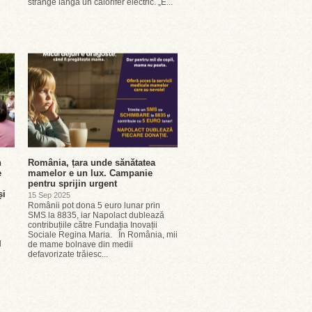
strânge lângă un calorifer electric. „E...
n
România, țara unde sănătatea
e
mamelor e un lux. Campanie
pentru sprijin urgent
și
15 Sep 2025
Românii pot dona 5 euro lunar prin
SMS la 8835, iar Napolact dublează
contribuțiile către Fundația Inovații
Sociale Regina Maria. În România, mii
l
de mame bolnave din medii
defavorizate trăiesc...