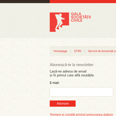
Homepage
ȘTIRI
Servicii de Asistență s
Abonează-te la newsletter
Lasă-ne adresa de email
și fii primul care află noutățile.
E-mail:
Abonare
Termeni și condiții privind prelucrarea datelor