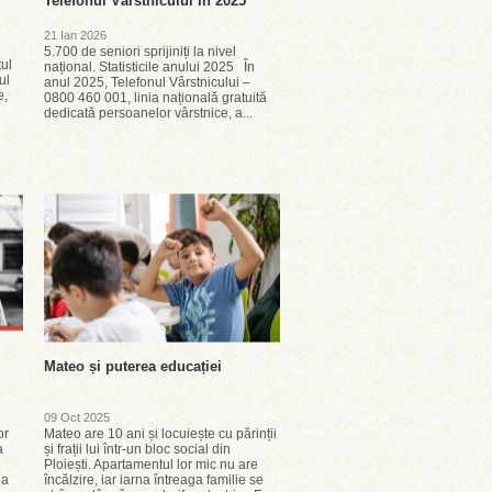
Telefonul Vârstnicului în 2025
21 Ian 2026
5.700 de seniori sprijiniți la nivel
ul
național. Statisticile anului 2025 În
ul
anul 2025, Telefonul Vârstnicului –
e,
0800 460 001, linia națională gratuită
dedicată persoanelor vârstnice, a...
Mateo și puterea educației
09 Oct 2025
or
Mateo are 10 ani și locuiește cu părinții
ia
și frații lui într-un bloc social din
Ploiești. Apartamentul lor mic nu are
 a
încălzire, iar iarna întreaga familie se