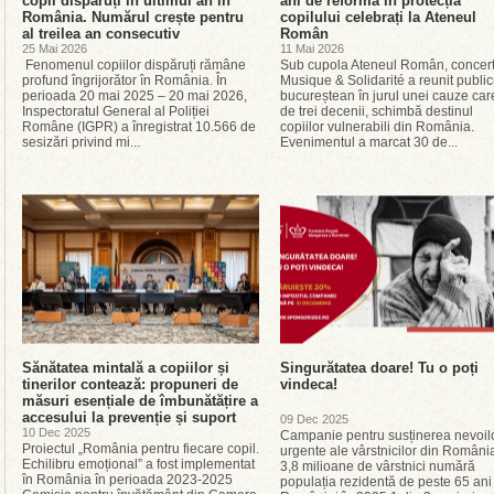
copii dispăruți în ultimul an în
ani de reformă în protecția
România. Numărul crește pentru
copilului celebrați la Ateneul
al treilea an consecutiv
Român
25 Mai 2026
11 Mai 2026
Fenomenul copiilor dispăruți rămâne
Sub cupola Ateneul Român, concert
profund îngrijorător în România. În
Musique & Solidarité a reunit public
perioada 20 mai 2025 – 20 mai 2026,
bucureștean în jurul unei cauze car
Inspectoratul General al Poliției
de trei decenii, schimbă destinul
Române (IGPR) a înregistrat 10.566 de
copiilor vulnerabili din România.
sesizări privind mi...
Evenimentul a marcat 30 de...
Sănătatea mintală a copiilor și
Singurătatea doare! Tu o poți
tinerilor contează: propuneri de
vindeca!
măsuri esențiale de îmbunătățire a
accesului la prevenție și suport
09 Dec 2025
10 Dec 2025
Campanie pentru susținerea nevoil
Proiectul „România pentru fiecare copil.
urgente ale vârstnicilor din Român
Echilibru emoțional” a fost implementat
3,8 milioane de vârstnici numără
în România în perioada 2023-2025
populația rezidentă de peste 65 ani