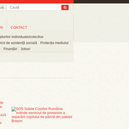
ută
RI
CONTACT
turilor individuale/colective
icii de asistență socială
Protecția mediului
t
Finanțări
Joburi