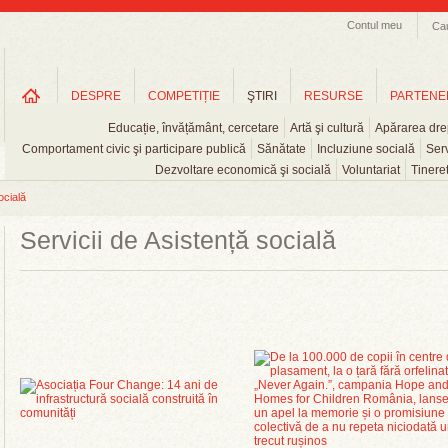
Contul meu
Ca
DESPRE
COMPETIȚIE
ŞTIRI
RESURSE
PARTENE
Educație, învățământ, cercetare
Artă şi cultură
Apărarea drep
Comportament civic şi participare publică
Sănătate
Incluziune socială
Serv
Dezvoltare economică şi socială
Voluntariat
Tinere
ocială
Servicii de Asistență socială