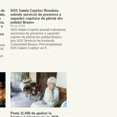
 de
SOS Satele Copiilor România
ate.
extinde serviciul de prevenire a
e
separării copilului de părinți din
ia,
județul Brașov
 o
09 Iun 2026
SOS Satele Copiilor anunță extinderea
serviciului de prevenire a separării
nos
copiilor de părinți din județul Brașov,
prin SOS Serviciul de Asistență
Comunitară Brașov. Prin programele
 mai
SOS Satele Copiilor vor fi...
hi,
rii
Peste 11.600 de apeluri la