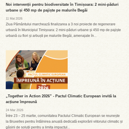
Noi intervenții pentru biodiversitate în Timișoara: 2 mini-păduri
urbane și 450 mp de pajiște pe malurile Begăi
11 Mai 2026
Ziua Pământului marchează finalizarea a 3 noi proiecte de regenerare
urbană în Municipiul Timișoara: 2 mini-păduri urbane și 450 mp de pajiște
urbană cu flori și arbuști pe malurile Begăi, amenajate în...
„Together in Action 2026” - Pactul Climatic European invită la
acțiune împreună
24 Mar 2026
Între 23 – 25 martie, comunitatea Pactului Climatic European se reunește
la Bruxelles pentru întâlnirea anuală dedicată explorării viitorului climatic și
găsirii de soluții pentru a limita impactul...