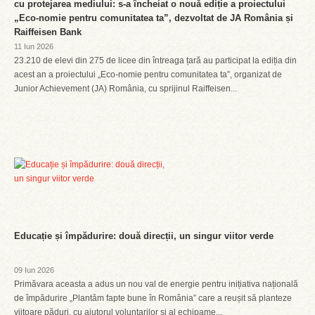
cu protejarea mediului: s-a încheiat o nouă ediție a proiectului
„Eco-nomie pentru comunitatea ta”, dezvoltat de JA România și
Raiffeisen Bank
11 Iun 2026
23.210 de elevi din 275 de licee din întreaga țară au participat la ediția din
acest an a proiectului „Eco-nomie pentru comunitatea ta”, organizat de
Junior Achievement (JA) România, cu sprijinul Raiffeisen...
Educație și împădurire: două direcții, un singur viitor verde
09 Iun 2026
Primăvara aceasta a adus un nou val de energie pentru inițiativa națională
de împădurire „Plantăm fapte bune în România” care a reușit să planteze
viitoare păduri, cu ajutorul voluntarilor și al echipame...