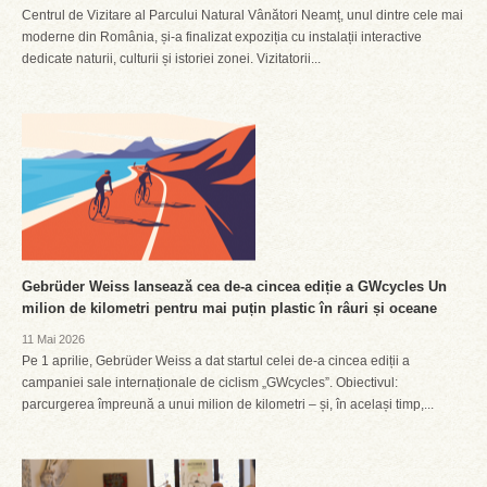
Centrul de Vizitare al Parcului Natural Vânători Neamț, unul dintre cele mai
moderne din România, și-a finalizat expoziția cu instalații interactive
dedicate naturii, culturii și istoriei zonei. Vizitatorii...
Gebrüder Weiss lansează cea de-a cincea ediție a GWcycles Un
milion de kilometri pentru mai puțin plastic în râuri și oceane
11 Mai 2026
Pe 1 aprilie, Gebrüder Weiss a dat startul celei de-a cincea ediții a
campaniei sale internaționale de ciclism „GWcycles”. Obiectivul:
parcurgerea împreună a unui milion de kilometri – și, în același timp,...