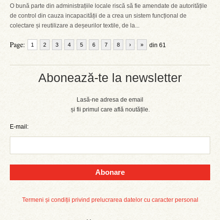
O bună parte din administrațiile locale riscă să fie amendate de autoritățile
de control din cauza incapacității de a crea un sistem funcțional de
colectare și reutilizare a deșeurilor textile, de la...
Page:
1
2
3
4
5
6
7
8
›
»
din 61
Abonează-te la newsletter
Lasă-ne adresa de email
și fii primul care află noutățile.
E-mail:
Abonare
Termeni și condiții privind prelucrarea datelor cu caracter personal