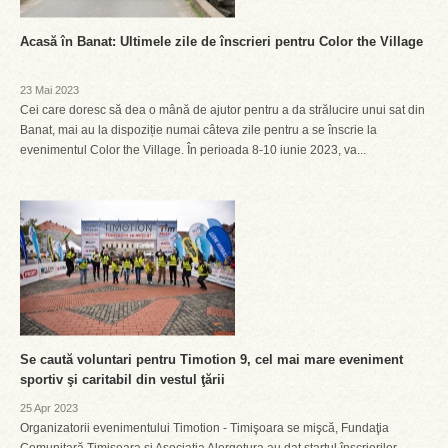
Acasă în Banat: Ultimele zile de înscrieri pentru Color the Village
23 Mai 2023
Cei care doresc să dea o mână de ajutor pentru a da strălucire unui sat din
Banat, mai au la dispoziție numai câteva zile pentru a se înscrie la
evenimentul Color the Village. În perioada 8-10 iunie 2023, va...
Se caută voluntari pentru Timotion 9, cel mai mare eveniment
sportiv şi caritabil din vestul ţării
25 Apr 2023
Organizatorii evenimentului Timotion - Timişoara se mişcă, Fundaţia