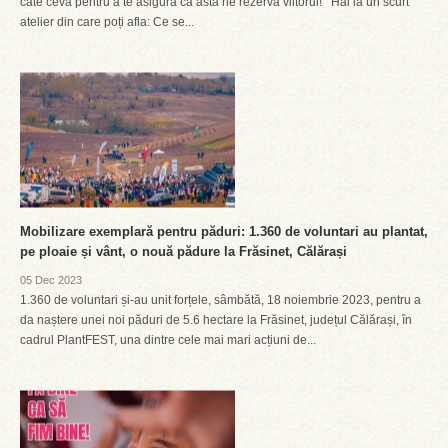
câte ceva pentru a te asigura că asta ne rezervă viitorul! Hai la un scurt
atelier din care poți afla: Ce se...
Mobilizare exemplară pentru păduri: 1.360 de voluntari au plantat,
pe ploaie și vânt, o nouă pădure la Frăsinet, Călărași
05 Dec 2023
1.360 de voluntari și-au unit forțele, sâmbătă, 18 noiembrie 2023, pentru a
da naștere unei noi păduri de 5.6 hectare la Frăsinet, județul Călărași, în
cadrul PlantFEST, una dintre cele mai mari acțiuni de...