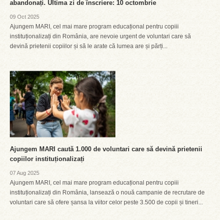
abandonați. Ultima zi de înscriere: 10 octombrie
09 Oct 2025
Ajungem MARI, cel mai mare program educațional pentru copiii
instituționalizați din România, are nevoie urgent de voluntari care să
devină prietenii copiilor și să le arate că lumea are și părți...
Ajungem MARI caută 1.000 de voluntari care să devină prietenii
copiilor instituționalizați
07 Aug 2025
Ajungem MARI, cel mai mare program educațional pentru copiii
instituționalizați din România, lansează o nouă campanie de recrutare de
voluntari care să ofere șansa la viitor celor peste 3.500 de copii și tineri...