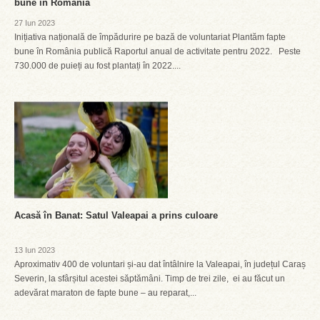
bune în România
27 Iun 2023
Inițiativa națională de împădurire pe bază de voluntariat Plantăm fapte
bune în România publică Raportul anual de activitate pentru 2022. Peste
730.000 de puieți au fost plantați în 2022....
Acasă în Banat: Satul Valeapai a prins culoare
13 Iun 2023
Aproximativ 400 de voluntari și-au dat întâlnire la Valeapai, în județul Caraș
Severin, la sfârșitul acestei săptămâni. Timp de trei zile, ei au făcut un
adevărat maraton de fapte bune – au reparat,...