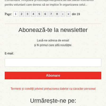
Comunitară Timişoara şi Asociaţia Alergotura au dat startul înscrierilor
pentru voluntarii care doresc să se implice în organizarea celui...
Page:
1
2
3
4
5
6
7
8
›
»
din 19
Abonează-te la newsletter
Lasă-ne adresa de email
și fii primul care află noutățile.
E-mail:
Abonare
Termeni și condiții privind prelucrarea datelor cu caracter personal
Urmărește-ne pe: