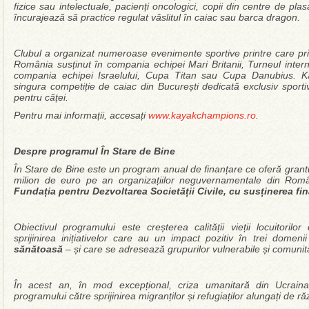
fizice sau intelectuale, pacienți oncologici, copii din centre de plas
încurajează să practice regulat vâslitul în caiac sau barca dragon.
Clubul a organizat numeroase evenimente sportive printre care pri
România susținut în compania echipei Mari Britanii, Turneul inter
compania echipei Israelului, Cupa Titan sau Cupa Danubius. K
singura competiție de caiac din București dedicată exclusiv sporti
pentru căței.
Pentru mai informații, accesați
www.kayakchampions.ro
.
Despre programul În Stare de Bine
În Stare de Bine este un program anual de finanțare ce oferă grant
milion de euro pe an organizațiilor neguvernamentale din Rom
Fundația pentru Dezvoltarea Societății Civile, cu susținerea f
Obiectivul programului este creșterea calității vieții locuitorilo
sprijinirea inițiativelor care au un impact pozitiv în trei domen
sănătoasă
– și care se adresează grupurilor vulnerabile și comunită
În acest an, în mod excepțional, criza umanitară din Ucraina
programului către sprijinirea migranților și refugiaților alungați de ră