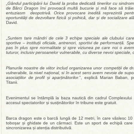
„
Gândul participării lui David la proba dedicată tinerilor cu sindr
de Bărci Dragon îmi provoacă multă bucurie și mă face să trăiesc 
entuziasm deopotrivă. Orice provocare inedită reprezintă pen
oportunități de dezvoltare fizică și psihică, dar și de socializare alăt
David.
„
Suntem tare mândri de cele 3 echipe speciale ale clubului care 
sportive – instituții oficiale, antrenori, sportivi de performanță.
pas în plus spre normalitate și spre viziunea pe care noi o avem 
tuturor, inclusiv persoanelor vulnerabile, cu diverse nevoi speciale
Planurile noastre de viitor includ organizarea unor competiții de 
vulnerabile, la nivel național, si în acest sens avem nevoie de supor
asociațiilor de profil și aparținătorilor.
”, explică Marian Baban, pr
Titanii.
Evenimentul se întâmplă la baza nautică din cadrul Complexului 
accesul spectatorilor și susținătorilor în tribune este gratuit.
Barca dragon este o barcă lungă de 12 metri, în care vâslesc 1
toboșar și ghidate de un cârmaci. Este un sport de echipă care d
sincronizarea și atenția distributivă.