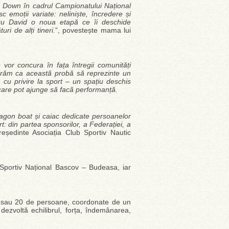
om Down în cadrul Campionatului Național
emoții variate: neliniște, încredere și
tru David o noua etapă ce îi deschide
uri de alți tineri.
”, povestește mama lui
vor concura în fața întregii comunități
 Sperăm ca această probă să reprezinte un
cu privire la sport – un spațiu deschis
, care pot ajunge să facă performanță.
dragon boat și caiac dedicate persoanelor
t: din partea sponsorilor, a Federației, a
eședinte Asociația Club Sportiv Nautic
Sportiv Național Bascov – Budeasa, iar
0 sau 20 de persoane, coordonate de un
ezvoltă echilibrul, forța, îndemânarea,