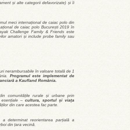
ament și alte categorii defavorizate) și îi
mul meci internațional de caiac polo din
național de caiac polo București 2019 în
ayak Challenge Family & Friends este
vilor amatori și include probe family sau
uri nerambursabile în valoare totală de 1
ânia.
Programul este implementat de
inanciară a Kaufland România.
r din comunitățile rurale și urbane prin
ii esențiale –
cultura, sportul și viața
ților din care acestea fac parte.
 a determinat reorientarea parțială a
zboi din țara vecină.