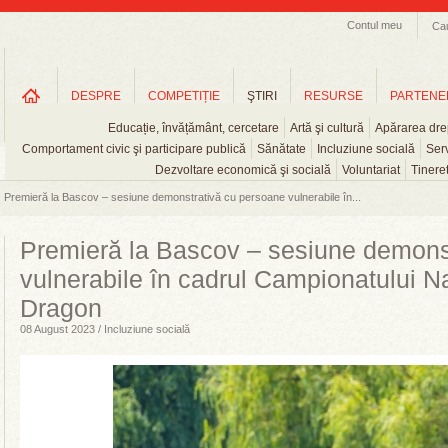
Contul meu
Ca
DESPRE
COMPETIȚIE
ŞTIRI
RESURSE
PARTENE
Educație, învățământ, cercetare
Artă şi cultură
Apărarea drep
Comportament civic şi participare publică
Sănătate
Incluziune socială
Serv
Dezvoltare economică şi socială
Voluntariat
Tinere
Premieră la Bascov – sesiune demonstrativă cu persoane vulnerabile în...
Premieră la Bascov – sesiune demons
vulnerabile în cadrul Campionatului Na
Dragon
08 August 2023 / Incluziune socială