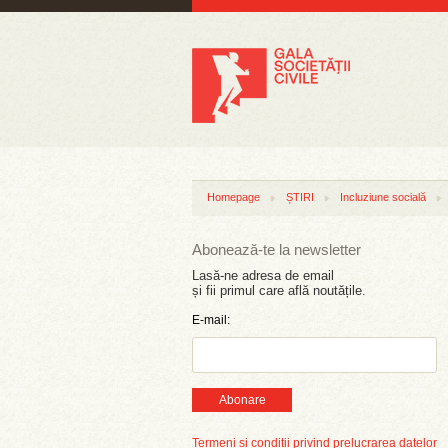
Homepage
ȘTIRI
Incluziune socială
Abonează-te la newsletter
Lasă-ne adresa de email
și fii primul care află noutățile.
E-mail:
Abonare
Termeni și condiții privind prelucrarea datelor