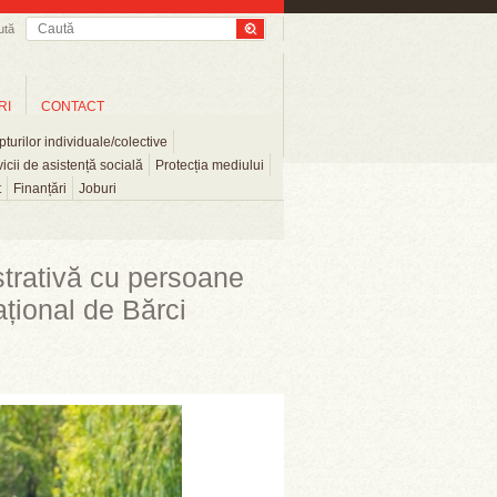
ută
RI
CONTACT
turilor individuale/colective
icii de asistență socială
Protecția mediului
t
Finanțări
Joburi
trativă cu persoane
țional de Bărci