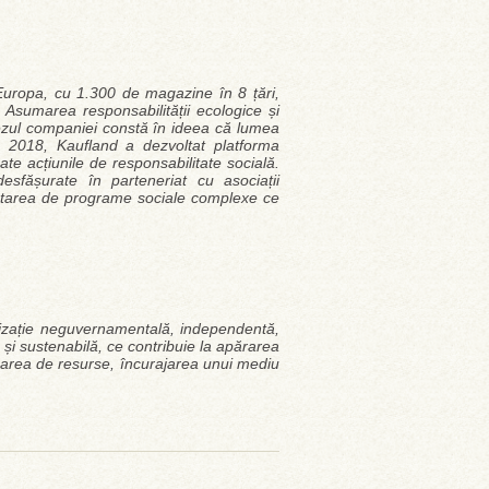
Europa, cu 1.300 de magazine în 8 țări,
sumarea responsabilității ecologice și
Crezul companiei constă în ideea că lumea
n 2018, Kaufland a dezvoltat platforma
te acțiunile de responsabilitate socială.
fășurate în parteneriat cu asociații
ntarea de programe sociale complexe ce
nizație neguvernamentală, independentă,
 și sustenabilă, ce contribuie la apărarea
ilizarea de resurse, încurajarea unui mediu