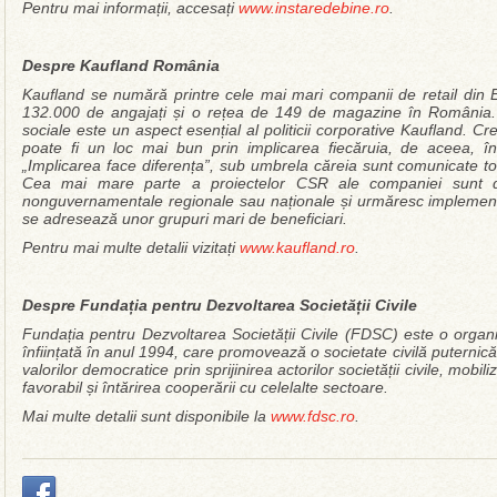
Pentru mai informații, accesați
www.instaredebine.ro
.
Despre Kaufland România
Kaufland se numără printre cele mai mari companii de retail din 
132.000 de angajați și o rețea de 149 de magazine în România. A
sociale este un aspect esențial al politicii corporative Kaufland. 
poate fi un loc mai bun prin implicarea fiecăruia, de aceea, î
„Implicarea face diferența”, sub umbrela căreia sunt comunicate toa
Cea mai mare parte a proiectelor CSR ale companiei sunt des
nonguvernamentale regionale sau naționale și urmăresc impleme
se adresează unor grupuri mari de beneficiari.
Pentru mai multe detalii vizitați
www.kaufland.ro
.
Despre Fundația pentru Dezvoltarea Societății Civile
Fundația pentru Dezvoltarea Societății Civile (FDSC) este o orga
înființată în anul 1994, care promovează o societate civilă puternică
valorilor democratice prin sprijinirea actorilor societății civile, mob
favorabil și întărirea cooperării cu celelalte sectoare.
Mai multe detalii sunt disponibile la
www.fdsc.ro
.