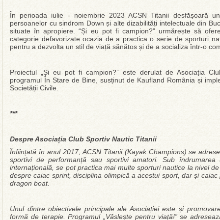
În perioada iulie - noiembrie 2023 ACSN Titanii desfășoară un
persoanelor cu sindrom Down și alte dizabilități intelectuale din Bucu
situate în apropiere. “Și eu pot fi campion?” urmărește să ofe
categorie defavorizate ocazia de a practica o serie de sporturi naut
pentru a dezvolta un stil de viață sănătos și de a socializa într-o com
Proiectul „Și eu pot fi campion?” este derulat de Asociația Club 
programul În Stare de Bine, susținut de Kaufland România și imp
Societății Civile.
***
Despre Aso
ciația Club Sportiv Nautic Titanii
Înființată în anul 2017, ACSN Titanii (Kayak Champions) se adresea
sportivi de performanță sau sportivi amatori. Sub îndrumarea un
internațională, se pot practica mai multe sporturi nautice la nivel 
despre caiac sprint, disciplina olimpică a acestui sport, dar și caia
dragon boat.
Unul dintre obiectivele principale ale Asociației este și promovare
formă de terapie. Programul „Vâslește pentru viață!” se adresează 