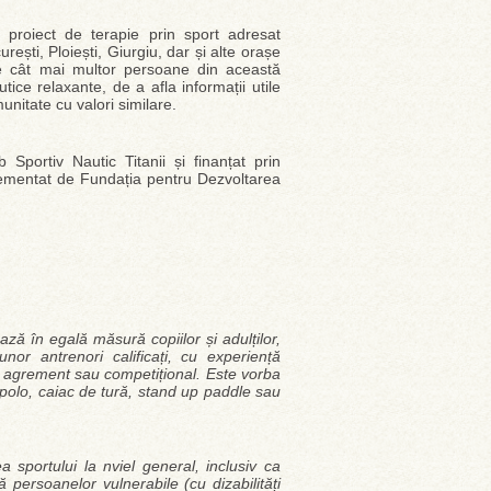
 proiect de terapie prin sport adresat
rești, Ploiești, Giurgiu, dar și alte orașe
re cât mai multor persoane din această
ice relaxante, de a afla informații utile
unitate cu valori similare.
Sportiv Nautic Titanii și finanțat prin
lementat de Fundația pentru Dezvoltarea
ză în egală măsură copiilor și adulților,
or antrenori calificați, cu experiență
de agrement sau competițional. Este vorba
c polo, caiac de tură, stand up paddle sau
a sportului la nviel general, inclusiv ca
persoanelor vulnerabile (cu dizabilități