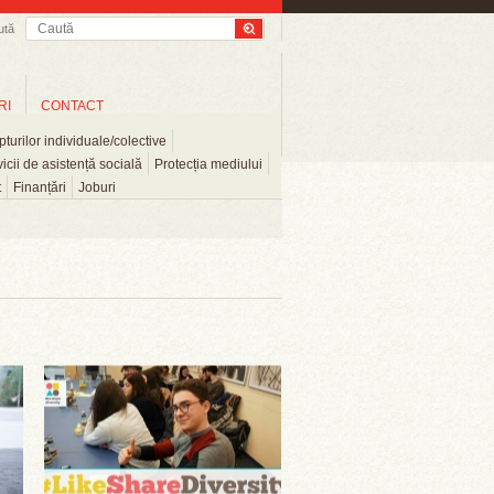
ută
RI
CONTACT
turilor individuale/colective
icii de asistență socială
Protecția mediului
t
Finanțări
Joburi