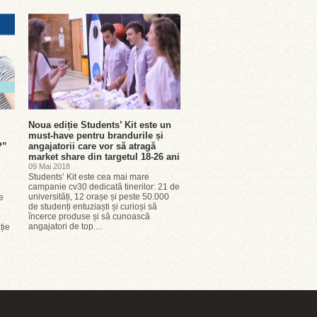
Noua ediție Students’ Kit este un
must-have pentru brandurile și
?”
angajatorii care vor să atragă
market share din targetul 18-26 ani
09 Mai 2018
Students’ Kit este cea mai mare
campanie cv30 dedicată tinerilor: 21 de
universități, 12 orașe și peste 50.000
e
de studenți entuziaști și curioși să
e
încerce produse și să cunoască
angajatori de top....
ție