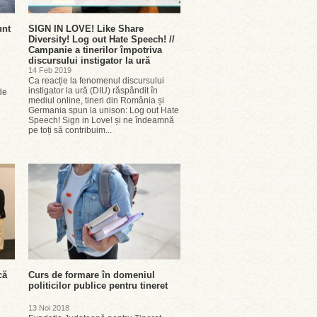
unt
SIGN IN LOVE! Like Share
Diversity! Log out Hate Speech! //
Campanie a tinerilor împotriva
discursului instigator la ură
14 Feb 2019
Ca reacție la fenomenul discursului
instigator la ură (DIU) răspândit în
de
mediul online, tineri din România și
Germania spun la unison: Log out Hate
Speech! Sign in Love! și ne îndeamnă
pe toți să contribuim...
că
Curs de formare în domeniul
politicilor publice pentru tineret
13 Noi 2018