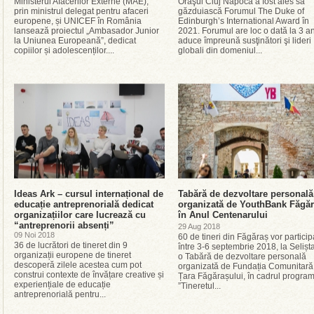
Ministerul Afacerilor Externe (MAE),
Oraşul Cluj Napoca a fost ales să
prin ministrul delegat pentru afaceri
găzduiască Forumul The Duke of
europene, și UNICEF în România
Edinburgh’s International Award în
lansează proiectul „Ambasador Junior
2021. Forumul are loc o dată la 3 an
la Uniunea Europeană”, dedicat
aduce împreună susţinători şi lideri
copiilor și adolescenților....
globali din domeniul...
Ideas Ark – cursul internațional de
Tabără de dezvoltare personală
educație antreprenorială dedicat
organizată de YouthBank Făgă
organizațiilor care lucrează cu
în Anul Centenarului
“antreprenorii absenți”
29 Aug 2018
09 Noi 2018
60 de tineri din Făgăraș vor particip
36 de lucrători de tineret din 9
între 3-6 septembrie 2018, la Selișta
organizații europene de tineret
o Tabără de dezvoltare personală
descoperă zilele acestea cum pot
organizată de Fundația Comunitară
construi contexte de învățare creative și
Țara Făgărașului, în cadrul program
experiențiale de educație
”Tineretul...
antreprenorială pentru...