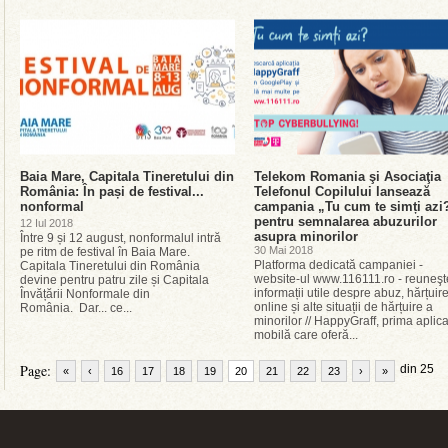
Baia Mare, Capitala Tineretului din
Telekom Romania şi Asociaţia
România: În pași de festival...
Telefonul Copilului lansează
nonformal
campania „Tu cum te simți azi
pentru semnalarea abuzurilor
12 Iul 2018
asupra minorilor
Între 9 și 12 august, nonformalul intră
30 Mai 2018
pe ritm de festival în Baia Mare.
Platforma dedicată campaniei -
Capitala Tineretului din România
website-ul www.116111.ro - reuneşt
devine pentru patru zile și Capitala
informații utile despre abuz, hărțuir
Învățării Nonformale din
online și alte situații de hărțuire a
România. Dar... ce...
minorilor // HappyGraff, prima aplica
mobilă care oferă...
Page:
din 25
«
‹
16
17
18
19
20
21
22
23
›
»