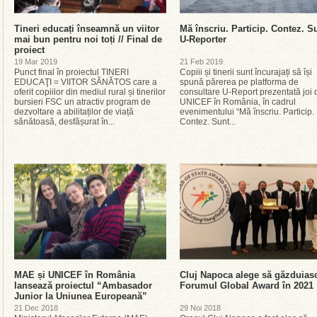
Tineri educați înseamnă un viitor
Mă înscriu. Particip. Contez. S
mai bun pentru noi toți // Final de
U-Reporter
proiect
19 Mar 2019
21 Feb 2019
Punct final în proiectul TINERI
Copiii și tinerii sunt încurajați să își
EDUCAŢI = VIITOR SĂNĂTOS care a
spună părerea pe platforma de
oferit copiilor din mediul rural și tinerilor
consultare U-Report prezentată joi 
bursieri FSC un atractiv program de
UNICEF în România, în cadrul
dezvoltare a abilitaților de viață
evenimentului “Mă înscriu. Particip.
sănătoasă, desfășurat în...
Contez. Sunt...
MAE și UNICEF în România
Cluj Napoca alege să găzduias
lansează proiectul “Ambasador
Forumul Global Award în 2021
Junior la Uniunea Europeană”
21 Dec 2018
29 Noi 2018