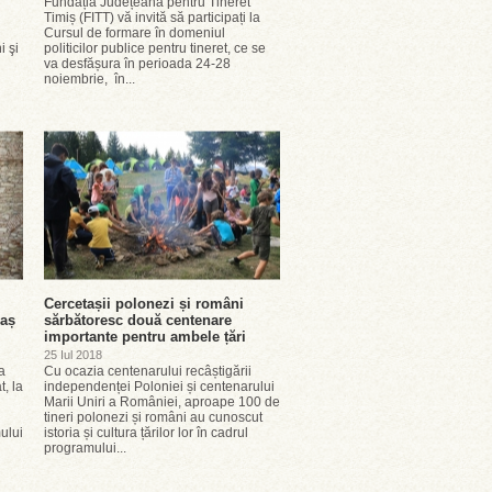
Fundația Județeană pentru Tineret
Timiș (FITT) vă invită să participați la
Cursul de formare în domeniul
i şi
politicilor publice pentru tineret, ce se
va desfășura în perioada 24-28
noiembrie, în...
Cercetașii polonezi și români
raș
sărbătoresc două centenare
importante pentru ambele țări
25 Iul 2018
a
Cu ocazia centenarului recâștigării
t, la
independenței Poloniei și centenarului
Marii Uniri a României, aproape 100 de
tineri polonezi și români au cunoscut
ului
istoria și cultura țărilor lor în cadrul
programului...