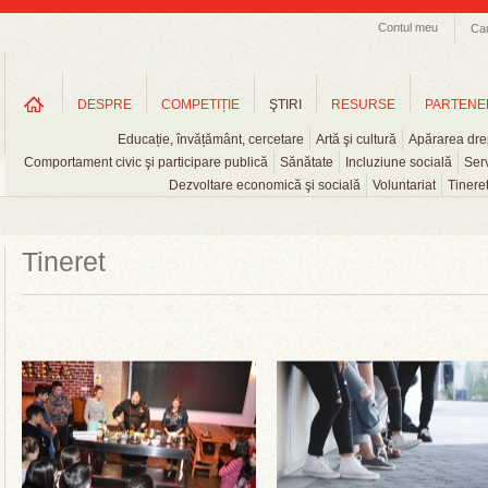
Contul meu
Ca
DESPRE
COMPETIȚIE
ŞTIRI
RESURSE
PARTENE
Educație, învățământ, cercetare
Artă şi cultură
Apărarea drep
Comportament civic şi participare publică
Sănătate
Incluziune socială
Serv
Dezvoltare economică şi socială
Voluntariat
Tinere
Tineret