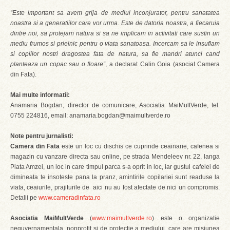
“Este important sa avem grija de mediul inconjurator, pentru sanatatea
noastra si a generatiilor care vor urma. Este de datoria noastra, a fiecaruia
dintre noi, sa protejam natura si sa ne implicam in activitati care sustin un
mediu frumos si prielnic pentru o viata sanatoasa. Incercam sa le insuflam
si copiilor nostri dragostea fata de natura, sa fie mandri atunci cand
planteaza un copac sau o floare”
, a declarat Calin Goia (asociat Camera
din Fata).
Mai multe informatii:
Anamaria Bogdan, director de comunicare, Asociatia MaiMultVerde, tel.
0755 224816, email: anamaria.bogdan@maimultverde.ro
Note pentru jurnalisti:
Camera din Fata
este un loc cu dischis ce cuprinde ceainarie, cafenea si
magazin cu vanzare directa sau online, pe strada Mendeleev nr. 22, langa
Piata Amzei, un loc in care timpul parca s-a oprit in loc, iar gustul cafelei de
dimineata te insoteste pana la pranz, amintirile copilariei sunt readuse la
viata, ceaiurile, prajiturile de aici nu au fost afectate de nici un compromis.
Detalii pe
www.cameradinfata.ro
Asociatia MaiMultVerde
(
www.maimultverde.ro
) este o organizatie
neguvernamentala, nonprofit si de protectie a mediului, care are misiunea