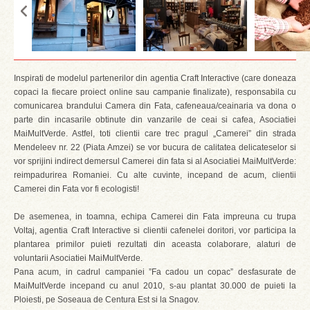
Inspirati de modelul partenerilor din agentia Craft Interactive (care doneaza
copaci la fiecare proiect online sau campanie finalizate), responsabila cu
comunicarea brandului Camera din Fata, cafeneaua/ceainaria va dona o
parte din incasarile obtinute din vanzarile de ceai si cafea, Asociatiei
MaiMultVerde. Astfel, toti clientii care trec pragul „Camerei” din strada
Mendeleev nr. 22 (Piata Amzei) se vor bucura de calitatea delicateselor si
vor sprijini indirect demersul Camerei din fata si al Asociatiei MaiMultVerde:
reimpadurirea Romaniei. Cu alte cuvinte, incepand de acum, clientii
Camerei din Fata vor fi ecologisti!
De asemenea, in toamna, echipa Camerei din Fata impreuna cu trupa
Voltaj, agentia Craft Interactive si clientii cafenelei doritori, vor participa la
plantarea primilor puieti rezultati din aceasta colaborare, alaturi de
voluntarii Asociatiei MaiMultVerde.
Pana acum, in cadrul campaniei ”Fa cadou un copac” desfasurate de
MaiMultVerde incepand cu anul 2010, s-au plantat 30.000 de puieti la
Ploiesti, pe Soseaua de Centura Est si la Snagov.