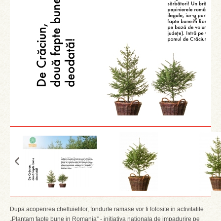
Dupa acoperirea cheltuielilor, fondurle ramase vor fi folosite in activitatile
„Plantam fapte bune in Romania” - initiativa nationala de impadurire pe