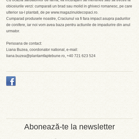
Cu ocazia sarbatorilor de iarna, va incurajam sa mentineti sau sa treceti la
obiceiurile verzi: cumparati un brad sau molid in ghiveci romanesc, pe care
ulterior sa-l plantati, de pe www.magazinuldecopaci.ro.
Cumparad produsele noastre, Craciunul va fi fara impact asupra padurilor
de conifere, iar noi vom avea baza pentru actiunile de impadurire din anul
urmator.
Persoana de contact:
Liana Buzea, coordonator national, e-mail:
liana.buzea@plantamfaptebune.ro, +40 721 623 524
Abonează-te la newsletter