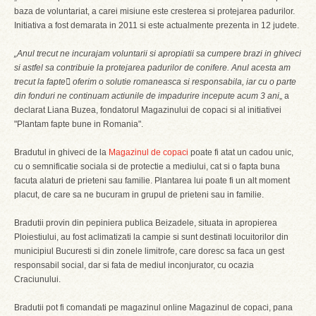
baza de voluntariat, a carei misiune este cresterea si protejarea padurilor.
Initiativa a fost demarata in 2011 si este actualmente prezenta in 12 judete.
„Anul trecut ne incurajam voluntarii si apropiatii sa cumpere brazi in ghiveci
si astfel sa contribuie la protejarea padurilor de conifere. Anul acesta am
trecut la fapte oferim o solutie romaneasca si responsabila, iar cu o parte
din fonduri ne continuam actiunile de impadurire incepute acum 3 ani
„ a
declarat Liana Buzea, fondatorul Magazinului de copaci si al initiativei
"Plantam fapte bune in Romania".
Bradutul in ghiveci de la
Magazinul de copaci
poate fi atat un cadou unic,
cu o semnificatie sociala si de protectie a mediului, cat si o fapta buna
facuta alaturi de prieteni sau familie. Plantarea lui poate fi un alt moment
placut, de care sa ne bucuram in grupul de prieteni sau in familie.
Bradutii provin din pepiniera publica Beizadele, situata in apropierea
Ploiestiului, au fost aclimatizati la campie si sunt destinati locuitorilor din
municipiul Bucuresti si din zonele limitrofe, care doresc sa faca un gest
responsabil social, dar si fata de mediul inconjurator, cu ocazia
Craciunului.
Bradutii pot fi comandati pe magazinul online Magazinul de copaci, pana