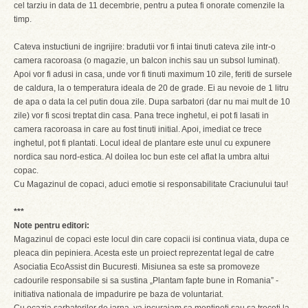
cel tarziu in data de 11 decembrie, pentru a putea fi onorate comenzile la
timp.
Cateva instuctiuni de ingrijire: bradutii vor fi intai tinuti cateva zile intr-o
camera racoroasa (o magazie, un balcon inchis sau un subsol luminat).
Apoi vor fi adusi in casa, unde vor fi tinuti maximum 10 zile, feriti de sursele
de caldura, la o temperatura ideala de 20 de grade. Ei au nevoie de 1 litru
de apa o data la cel putin doua zile. Dupa sarbatori (dar nu mai mult de 10
zile) vor fi scosi treptat din casa. Pana trece inghetul, ei pot fi lasati in
camera racoroasa in care au fost tinuti initial. Apoi, imediat ce trece
inghetul, pot fi plantati. Locul ideal de plantare este unul cu expunere
nordica sau nord-estica. Al doilea loc bun este cel aflat la umbra altui
copac.
Cu Magazinul de copaci, aduci emotie si responsabilitate Craciunului tau!
***
Note pentru editori:
Magazinul de copaci este locul din care copacii isi continua viata, dupa ce
pleaca din pepiniera. Acesta este un proiect reprezentat legal de catre
Asociatia EcoAssist din Bucuresti. Misiunea sa este sa promoveze
cadourile responsabile si sa sustina „Plantam fapte bune in Romania” -
initiativa nationala de impadurire pe baza de voluntariat.