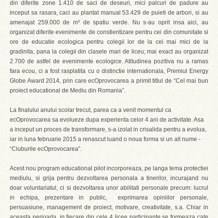
din diferite zone 1.410 de saci de deseuri, mici palcuri de padure au
inceput sa rasara, caci au plantat manual 53.429 de puieti de arbori, si au
amenajat 259.000 de m² de spatiu verde. Nu s-au oprit insa aici, au
organizat diferite evenimente de constientizare pentru cei din comunitate si
ore de educatie ecologica pentru colegii lor de la cei mai mici de la
gradinita, pana la colegii din clasele mari de liceu; mai exact au organizat
2.700 de astfel de evenimente ecologice. Atitudinea pozitiva nu a ramas
fara ecou, ci a fost rasplatita cu o distinctie internationala, Premiul Energy
Globe Award 2014, prin care ecOprovocarea a primit titlul de “Cel mai bun
proiect educational de Mediu din Romania”.
La finalului anului scolar trecut, parea ca a venit momentul ca
ecOprovocarea sa evolueze dupa experienta celor 4 ani de activitate. Asa
a inceput un proces de transformare, s-a izolat in crisalida pentru a evolua,
iar in luna februarie 2015 a renascut luand o noua forma si un alt nume -
“Cluburile ecOprovocarea”.
Acest nou program educational pilot incorporeaza, pe langa tema protectiei
mediulu, si grija pentru dezvoltarea personala a tinerilor, incurajand nu
doar voluntariatul, ci si dezvoltarea unor abilitati personale precum: lucrul
in echipa, prezentare in public, exprimarea opiniilor personale,
persuasiune, management de proiect, motivare, creativitate, s.a. Chiar in
aceasta perioada, in fiecare din cele 4 licee participante se formeaza cate