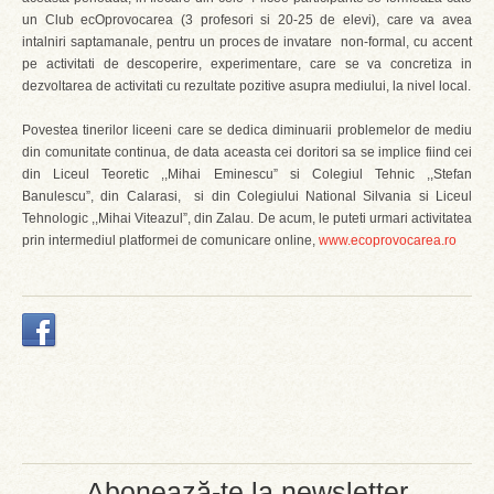
un Club ecOprovocarea (3 profesori si 20-25 de elevi), care va avea
intalniri saptamanale, pentru un proces de invatare non-formal, cu accent
pe activitati de descoperire, experimentare, care se va concretiza in
dezvoltarea de activitati cu rezultate pozitive asupra mediului, la nivel local.
Povestea tinerilor liceeni care se dedica diminuarii problemelor de mediu
din comunitate continua, de data aceasta cei doritori sa se implice fiind cei
din Liceul Teoretic ,,Mihai Eminescu” si Colegiul Tehnic ,,Stefan
Banulescu”, din Calarasi, si din Colegiului National Silvania si Liceul
Tehnologic ,,Mihai Viteazul”, din Zalau. De acum, le puteti urmari activitatea
prin intermediul platformei de comunicare online,
www.ecoprovocarea.ro
Abonează-te la newsletter