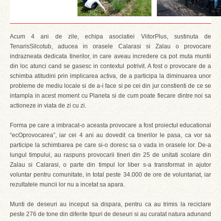
Acum 4 ani de zile, echipa asociatiei ViitorPlus, sustinuta de
TenarisSilcotub, aducea in orasele Calarasi si Zalau o provocare
indrazneata dedicata tinerilor, in care aveau incredere ca pot muta muntii
din loc atunci cand se gasesc in contextul potrivit. A fost o provocare de a
schimba atitudini prin implicarea activa, de a participa la diminuarea unor
probleme de mediu locale si de a-i face si pe cei din jur constienti de ce se
intampla in acest moment cu Planeta si de cum poate fiecare dintre noi sa
actioneze in viata de zi cu zi.
Forma pe care a imbracat-o aceasta provocare a fost proiectul educational
“ecOprovocarea”, iar cei 4 ani au dovedit ca tinerilor le pasa, ca vor sa
participe la schimbarea pe care si-o doresc sa o vada in orasele lor. De-a
lungul timpului, au raspuns provocarii tineri din 25 de unitati scolare din
Zalau si Calarasi, o parte din timpul lor liber s-a transformat in ajutor
voluntar pentru comunitate, in total peste 34.000 de ore de voluntariat, iar
rezultatele muncii lor nu a incetat sa apara.
Munti de deseuri au inceput sa dispara, pentru ca au trimis la reciclare
peste 276 de tone din diferite tipuri de deseuri si au curatat natura adunand