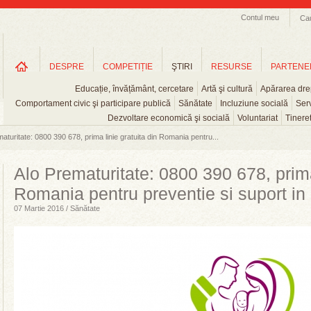
Contul meu
Ca
DESPRE
COMPETIȚIE
ŞTIRI
RESURSE
PARTENE
Educație, învățământ, cercetare
Artă şi cultură
Apărarea drep
Comportament civic şi participare publică
Sănătate
Incluziune socială
Serv
Dezvoltare economică şi socială
Voluntariat
Tinere
aturitate: 0800 390 678, prima linie gratuita din Romania pentru...
Alo Prematuritate: 0800 390 678, prima 
Romania pentru preventie si suport in
07 Martie 2016 / Sănătate