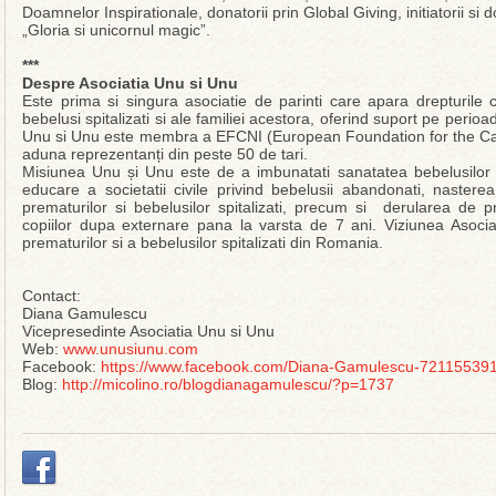
Doamnelor Inspirationale, donatorii prin Global Giving, initiatorii si do
„Gloria si unicornul magic”.
***
Despre Asociatia Unu si Unu
Este prima si singura asociatie de parinti care apara drepturile co
bebelusi spitalizati si ale familiei acestora, oferind suport pe perioa
Unu si Unu este membra a EFCNI (European Foundation for the Car
aduna reprezentanți din peste 50 de tari.
Misiunea Unu și Unu este de a imbunatati sanatatea bebelusilor p
educare a societatii civile privind bebelusii abandonati, nastere
prematurilor si bebelusilor spitalizati, precum si derularea de p
copiilor dupa externare pana la varsta de 7 ani. Viziunea Asoc
prematurilor si a bebelusilor spitalizati din Romania.
Contact:
Diana Gamulescu
Vicepresedinte Asociatia Unu si Unu
Web:
www.unusiunu.com
Facebook:
https://www.facebook.com/Diana-Gamulescu-7211553
Blog:
http://micolino.ro/blogdianagamulescu/?p=1737