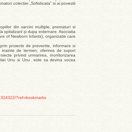
natori colectiei „Sofisticata” si ai povestii
piilor din sarcini multiple, prematuri si
da spitalizarii și dupa externare. Asociatia
e of Newborn Infants), organizatie care
rin proiecte de preventie, informare si
a inainte de termen, oferirea de suport
roiecte privind urmarirea, monitorizarea
iatiei Unu si Unu este sa devina vocea
91324322/?ref=bookmarks