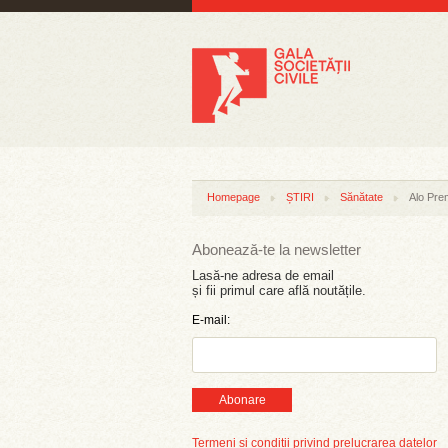
Homepage
ȘTIRI
Sănătate
Alo Prem
Abonează-te la newsletter
Lasă-ne adresa de email
și fii primul care află noutățile.
E-mail:
Abonare
Termeni și condiții privind prelucrarea datelor