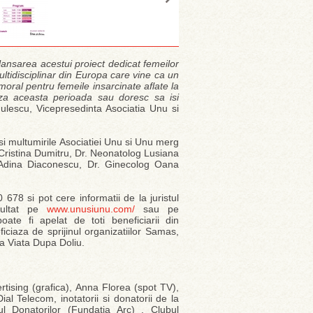
ansarea acestui proiect dedicat femeilor
ultidisciplinar din Europa care vine ca un
 moral pentru femeile insarcinate aflate la
aza aceasta perioada sau doresc sa isi
escu, Vicepresedinta Asociatia Unu si
si multumirile Asociatiei Unu si Unu merg
 Cristina Dumitru, Dr. Neonatolog Lusiana
Adina Diaconescu, Dr. Ginecolog Oana
 678 si pot cere informatii de la juristul
nsultat pe
www.unusiunu.com/
sau pe
oate fi apelat de toti beneficiarii din
iciaza de sprijinul organizatiilor Samas,
sta Viata Dupa Doliu.
rtising (grafica), Anna Florea (spot TV),
al Telecom, inotatorii si donatorii de la
 Donatorilor (Fundatia Arc) , Clubul