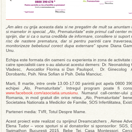
„Am ales cu grija aceasta data si ne pregatim de mult sa anuntam l
si mamelor in special. „Alo, Prematuritate” este primul call center m
sprijin, dar si ca o sursa credibila de informare, consiliere si suport
risc de nastere prematura, dar si pentru parintii care traverse
monitorizeze bebelusul corect dupa externare”
spune Diana Gamul
Unu.
Echipa este formata din oameni cu experienta in zona de activitate 
catre specialistii care s-au alaturat acestui demers: Dr. Neonatolog
Vladesc, Avocatilor Florina si Dan Paulopol, Dr. Ginecolog 
Dorobantu, Psih. Nina Sofian si Psih. Delia Manciuc.
Marti, 8 martie, intre orele 13.00-17.00 parintii pot apela 0800 390
echipei „Alo, Prematuritate”. Intregul program poate fi co
www.facebook.com/asociatia.unusiunu
. Numarul call-center-ului p
Romania, in mod gratuit din orice retea. „Alo, Prematuritate” benef
Societatea Nationala a Medicilor de Familie, SOS Infertilitatea, Exi
Parteneri media: TVR, Totul Despre Mame.
Acest proiect este realizat cu sprijinul Dreamcatchers , Aimee Adve
Elena Tudor – voce spoturi si al donatorilor si sponsorilor: SGS, Di
Swimathon Bucuresti 2015, Bebe Tei, Casa Montessori, Cercul