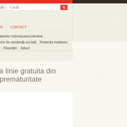
ută
RI
CONTACT
turilor individuale/colective
icii de asistență socială
Protecția mediului
t
Finanțări
Joburi
linie gratuita din
 prematuritate