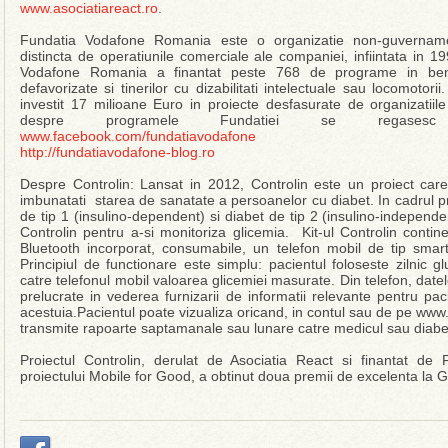
www.asociatiareact.ro
.
Fundatia Vodafone Romania este o organizatie non-guvernamen
distincta de operatiunile comerciale ale companiei, infiintata in 19
Vodafone Romania a finantat peste 768 de programe in benefic
defavorizate si tinerilor cu dizabilitati intelectuale sau locomoto
investit 17 milioane Euro in proiecte desfasurate de organizatiile
despre programele Fundatiei se regasesc pe
www.facebook.com/fundatiavodafone
http://fundatiavodafone-blog.ro
Despre Controlin: Lansat in 2012, Controlin este un proiect care 
imbunatati starea de sanatate a persoanelor cu diabet. In cadrul pr
de tip 1 (insulino-dependent) si diabet de tip 2 (insulino-independent
Controlin pentru a-si monitoriza glicemia. Kit-ul Controlin conti
Bluetooth incorporat, consumabile, un telefon mobil de tip smartp
Principiul de functionare este simplu: pacientul foloseste zilnic 
catre telefonul mobil valoarea glicemiei masurate. Din telefon, date
prelucrate in vederea furnizarii de informatii relevante pentru pa
acestuia.Pacientul poate vizualiza oricand, in contul sau de pe www.co
transmite rapoarte saptamanale sau lunare catre medicul sau diab
Proiectul Controlin, derulat de Asociatia React si finantat d
proiectului Mobile for Good, a obtinut doua premii de excelenta la Ga