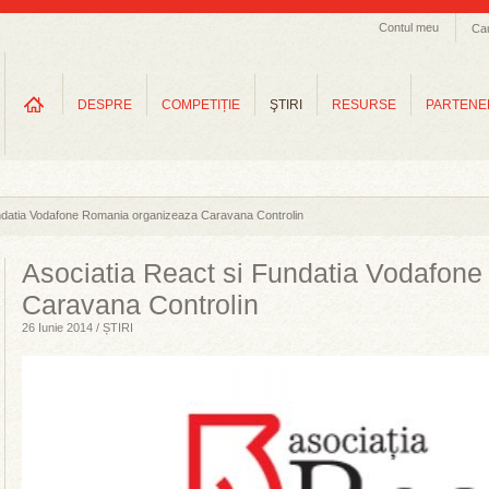
Contul meu
Ca
DESPRE
COMPETIȚIE
ŞTIRI
RESURSE
PARTENE
undatia Vodafone Romania organizeaza Caravana Controlin
Asociatia React si Fundatia Vodafon
Caravana Controlin
26 Iunie 2014 / ȘTIRI