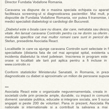
Director Fundatia Vodafone Romania.
Caravana va dispune de o masina speciala echipata cu aparatu
faciliteaza screening-ul si diagnosticarea pacientilor. Mai mult,
dispozitie de Fundatia Vodafone Romania, vor putea fi transmise, i
medici specialisti diabetologi si cardiologi din Bucuresti.
„Diabetul este o boala care nu doare, dar care, netratata sau descop
vitale. Am lansat caravana Controlin pentru ca ne dorim sa oferim a
medicale specifice cat mai multor romani care sunt in pericol d
Stefan, presedinte Asociatia React.
Localitatile in care va ajunge caravana Controlin sunt selectate in 
specialitate (distanta fata de cel mai apropiat spital, existenta
incidenta diabetului la nivel judetean. Inscrierea in program este
orase si localitati ale tarii pot aplica pentru a fi incluse in 
www.controlin.ro
Conform statisticilor Ministerului Sanatatii, in Romania, in p
diagnosticate cu diabet si aproximativ un milion de persoane supuse
***
Asociatia React este o organizatie neguvernamentala, creata in 20
societatii civile prin proiecte ample, durabile, cu impact in comunita
domenii: sanatate publica, educatie si integrare sociala, are 5 suc
angajati si peste 200 de voluntari. Pana in prezent, Asociatia R
nationale si internationale si a contribuit la salvarea a ma