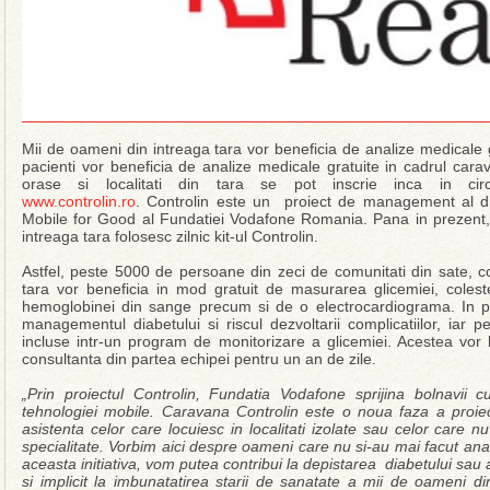
Mii de oameni din intreaga tara vor beneficia de analize medicale 
pacienti vor beneficia de analize medicale gratuite in cadrul cara
orase si localitati din tara se pot inscrie inca in circ
www.controlin.ro
. Controlin este un proiect de management al di
Mobile for Good al Fundatiei Vodafone Romania. Pana in prezent, 5
intreaga tara folosesc zilnic kit-ul Controlin.
Astfel, peste 5000 de persoane din zeci de comunitati din sate, c
tara vor beneficia in mod gratuit de masurarea glicemiei, colestero
hemoglobinei din sange precum si de o electrocardiograma. In plus
managementul diabetului si riscul dezvoltarii complicatiilor, iar 
incluse intr-un program de monitorizare a glicemiei. Acestea vor b
consultanta din partea echipei pentru un an de zile.
„Prin proiectul Controlin, Fundatia Vodafone sprijina bolnavii c
tehnologiei mobile. Caravana Controlin este o noua faza a proie
asistenta celor care locuiesc in localitati izolate sau celor care n
specialitate. Vorbim aici despre oameni care nu si-au mai facut ana
aceasta initiativa, vom putea contribui la depistarea diabetului sau
si implicit la imbunatatirea starii de sanatate a mii de oameni di