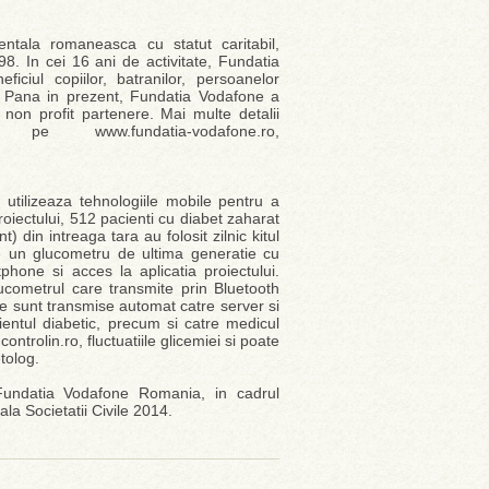
tala romaneasca cu statut caritabil,
98. In cei 16 ani de activitate, Fundatia
iul copiilor, batranilor, persoanelor
rii. Pana in prezent, Fundatia Vodafone a
 non profit partenere. Mai multe detalii
 www.fundatia-vodafone.ro,
utilizeaza tehnologiile mobile pentru a
oiectului, 512 pacienti cu diabet zaharat
) din intreaga tara au folosit zilnic kitul
ne un glucometru de ultima generatie cu
hone si acces la aplicatia proiectului.
glucometrul care transmite prin Bluetooth
le sunt transmise automat catre server si
cientul diabetic, precum si catre medicul
ntrolin.ro, fluctuatiile glicemiei si poate
etolog.
e Fundatia Vodafone Romania, in cadrul
la Societatii Civile 2014.