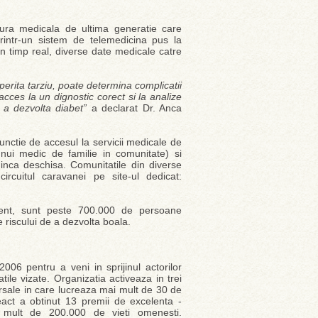
ra medicala de ultima generatie care
 printr-un sistem de telemedicina pus la
n timp real, diverse date medicale catre
erita tarziu, poate determina complicatii
cces la un dignostic corect si la analize
e a dezvolta diabet”
a declarat Dr. Anca
functie de accesul la servicii medicale de
 unui medic de familie in comunitate) si
 inca deschisa. Comunitatile din diverse
circuitul caravanei pe site-ul dedicat:
rezent, sunt peste 700.000 de persoane
 riscului de a dezvolta boala.
06 pentru a veni in sprijinul actorilor
tile vizate. Organizatia activeaza in trei
ursale in care lucreaza mai mult de 30 de
eact a obtinut 13 premii de excelenta -
i mult de 200.000 de vieti omenesti.