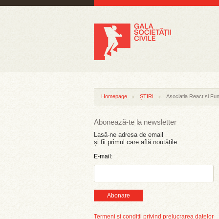
Homepage
ȘTIRI
Asociatia React si F
Abonează-te la newsletter
Lasă-ne adresa de email
și fii primul care află noutățile.
E-mail:
Abonare
Termeni și condiții privind prelucrarea datelor