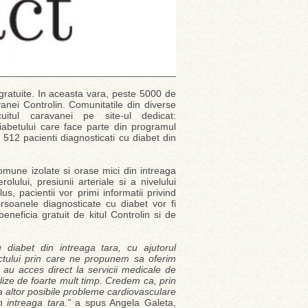
gratuite. In aceasta vara, peste 5000 de
vanei Controlin. Comunitatile din diverse
uitul caravanei pe site-ul dedicat:
abetului care face parte din programul
12 pacienti diagnosticati cu diabet din
omune izolate si orase mici din intreaga
lului, presiunii arteriale si a nivelului
, pacientii vor primi informatii privind
persoanele diagnosticate cu diabet vor fi
eneficia gratuit de kitul Controlin si de
u diabet din intreaga tara, cu ajutorul
ctului prin care ne propunem sa oferim
u au acces direct la servicii medicale de
lize de foarte mult timp. Credem ca, prin
 a altor posibile probleme cardiovasculare
n intreaga tara.”
a spus Angela Galeta,