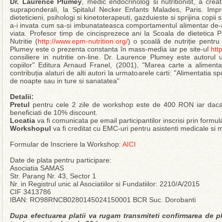
Dr. Laurence Plumey
, medic endocrinolog si nutritionist, a crea
supraponderali, la Spitalul Necker Enfants Malades, Paris. Im
dieteticieni, psihologi si kinetoterapeuti, gazduieste si sprijina copii
a-i invata cum sa-si imbunatateasca comportamentul alimentar de-a lu
viata. Profesor timp de cincisprezece ani la Scoala de dietetica
Nutritie (
http://www.epm-nutrition.org/
) o școală de nutriție pentru 
Plumey este o prezenta constanta în mass-media iar pe site-ul
htt
consiliere in nutritie on-line. Dr. Laurence Plumey este autorul 
copiilor" Editura Arnaud Franel, (2001), "Marea carte a alimentat
contribuția alaturi de alti autori la urmatoarele carti: "Alimentatia sp
de noapte sau in ture si sanatatea"
Detalii:
Pretul
pentru cele 2 zile de workshop este de 400 RON iar daca p
beneficiati de 10% discount.
Locatia
va fi comunicata pe email participantilor inscrisi prin formul
Workshopul
va fi creditat cu EMC-uri pentru asistenti medicale s
Formular de Inscriere la Workshop:
AICI
Date de plata pentru participare:
Asociatia SAMAS
Str. Parang Nr. 43, Sector 1
Nr. in Registrul unic al Asociatiilor si Fundatiilor: 2210/A/2015
CIF 3413786
IBAN: RO98RNCB0280145024150001 BCR Suc. Dorobanti
Dupa efectuarea platii va rugam transmiteti confirmarea de 