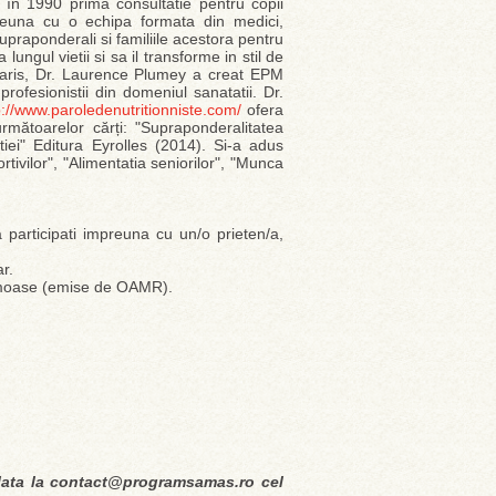
t în 1990 prima consultatie pentru copii
preuna cu o echipa formata din medici,
 supraponderali si familiile acestora pentru
ngul vietii si sa il transforme in stil de
 Paris, Dr. Laurence Plumey a creat EPM
profesionistii din domeniul sanatatii. Dr.
p://www.paroledenutritionniste.com/
ofera
următoarelor cărți: "Supraponderalitatea
iei" Editura Eyrolles (2014). Si-a adus
ortivilor", "Alimentatia seniorilor", "Munca
articipati impreuna cu un/o prieten/a,
ar.
i moase (emise de OAMR).
plata la contact@programsamas.ro cel