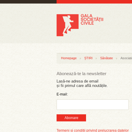
Homepage
ȘTIRI
Sănătate
Asociati
Abonează-te la newsletter
Lasă-ne adresa de email
și fii primul care află noutățile.
E-mail:
Abonare
Termeni și condiții privind prelucrarea datelor