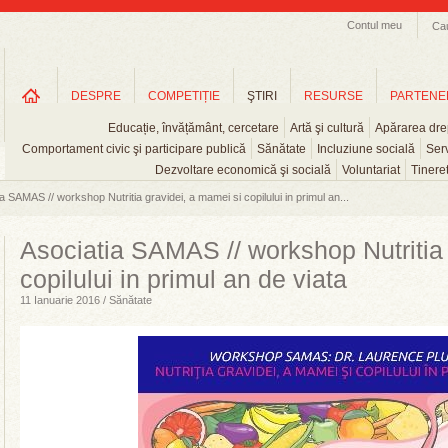
Contul meu
Ca
DESPRE
COMPETIȚIE
ŞTIRI
RESURSE
PARTENE
Educație, învățământ, cercetare
Artă şi cultură
Apărarea drep
Comportament civic şi participare publică
Sănătate
Incluziune socială
Serv
Dezvoltare economică şi socială
Voluntariat
Tinere
a SAMAS // workshop Nutritia gravidei, a mamei si copilului in primul an...
Asociatia SAMAS // workshop Nutritia 
copilului in primul an de viata
11 Ianuarie 2016 / Sănătate