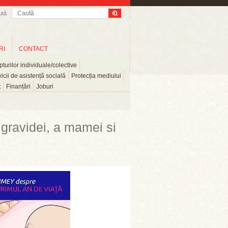
ută
RI
CONTACT
turilor individuale/colective
icii de asistență socială
Protecția mediului
t
Finanțări
Joburi
gravidei, a mamei si