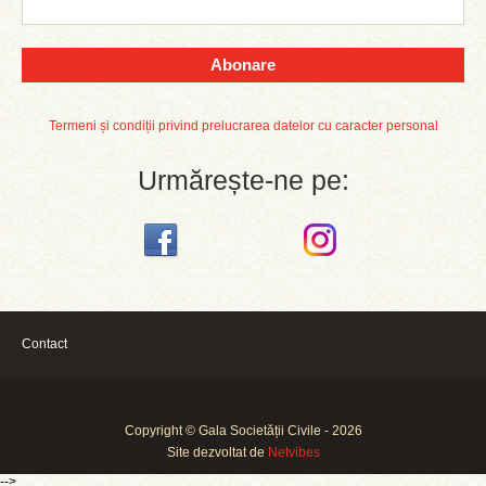
Abonare
Termeni și condiții privind prelucrarea datelor cu caracter personal
Urmărește-ne pe:
Contact
Copyright © Gala Societății Civile - 2026
Site dezvoltat de
Netvibes
-->