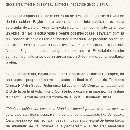
depistarea infectiei cu HIV sau a infectiei hepatitice de tip B sau C.
Campania a ajuns la cel de al treilea an de desfasurare si este motivata de
dorinta echipei Baylor de a aduce la cunostinta publicului existenta
serviciului de testare. “Vrem sa invatam oamenii din comunitate sa isi faca
un obicei din a-si efectua testele pentru boli infectioase. Ii invatam cum sa
recunoasca situatiile cu risc de infectare si masurile de precautie obisnuite.
De aceea, echipa Baylor nu doar testeaza, ci si consiliaza” – a declarat
Mihaela Bogdan, directorul programului de testare. Rezultatele testelor
sunt confidentiale si se dau in aproximativ 30 de minute de la recoltarea
probei.
De peste sapte ani, Baylor ofera acest serviciu de testare in Dobrogea, iar
anul acesta programul se va desfasura sustinut la Centrul de Excelenta
Clinica HIV din Strada Prelungirea Liliacului, nr.10 Constanta, la cabinetul
243 de la parterul Policlinicii 1 Constanta, precum si in cabinetul de testare
din cadrul Sectiei de Boli Infectioase de la Spitalul Judetean Tulcea.
“Trimitem echipa de testare la Maritimo, tocmai pentru a creste accesul
celor care sunt foarte ocupati si nu pot ajunge la cabinetele fixe de testare.
Cei interesati vor gasi echipa noastra in cabinetul medical de langa biroul
de informatii de la intrarea in supermarket”
– a declarat Ana-Maria