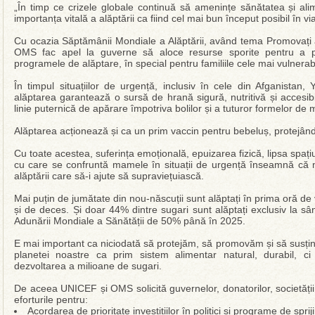
„În timp ce crizele globale continuă să amenințe sănătatea și alim
importanța vitală a alăptării ca fiind cel mai bun început posibil în 
Cu ocazia Săptămânii Mondiale a Alăptării, având tema Promovați al
OMS fac apel la guverne să aloce resurse sporite pentru a pro
programele de alăptare, în special pentru familiile cele mai vulnerabi
În timpul situațiilor de urgență, inclusiv în cele din Afganistan,
alăptarea garantează o sursă de hrană sigură, nutritivă și accesibi
linie puternică de apărare împotriva bolilor și a tuturor formelor de ma
Alăptarea acționează și ca un prim vaccin pentru bebeluș, protejând d
Cu toate acestea, suferința emoțională, epuizarea fizică, lipsa spațiului
cu care se confruntă mamele în situații de urgență înseamnă că mu
alăptării care să-i ajute să supraviețuiască.
Mai puțin de jumătate din nou-născuții sunt alăptați în prima oră de 
și de deces. Și doar 44% dintre sugari sunt alăptați exclusiv la sân
Adunării Mondiale a Sănătății de 50% până în 2025.
E mai important ca niciodată să protejăm, să promovăm și să susți
planetei noastre ca prim sistem alimentar natural, durabil, ci 
dezvoltarea a milioane de sugari.
De aceea UNICEF și OMS solicită guvernelor, donatorilor, societății ci
eforturile pentru:
Acordarea de prioritate investițiilor în politici și programe de sprij