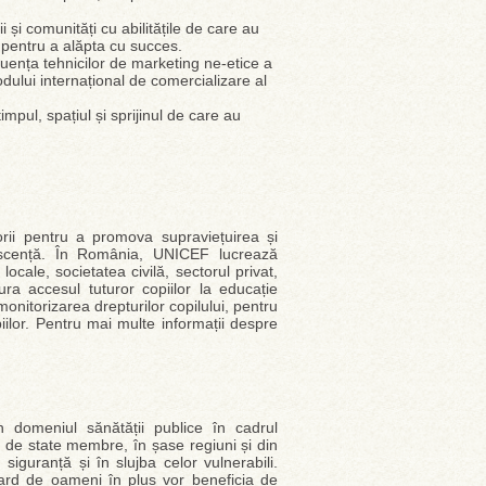
ii și comunități cu abilitățile de care au
r pentru a alăpta cu succes.
nfluența tehnicilor de marketing ne-etice a
dului internațional de comercializare al
mpul, spațiul și sprijinul de care au
rii pentru a promova supraviețuirea și
lescență. În România, UNICEF lucrează
cale, societatea civilă, sectorul privat,
ura accesul tuturor copiilor la educație
monitorizarea drepturilor copilului, pentru
iilor. Pentru mai multe informații despre
n domeniul sănătății publice în cadrul
 de state membre, în șase regiuni și din
guranță și în slujba celor vulnerabili.
ard de oameni în plus vor beneficia de