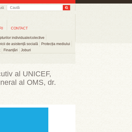
ută
RI
CONTACT
turilor individuale/colective
icii de asistență socială
Protecția mediului
t
Finanțări
Joburi
cutiv al UNICEF,
eneral al OMS, dr.