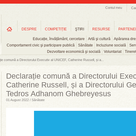
Contul meu
Ca
DESPRE
COMPETIȚIE
ŞTIRI
RESURSE
PARTENE
Educație, învățământ, cercetare
Artă şi cultură
Apărarea drep
Comportament civic şi participare publică
Sănătate
Incluziune socială
Serv
Dezvoltare economică şi socială
Voluntariat
Tinere
ie comună a Directorului Executiv al UNICEF, Catherine Russell, și a...
Declarație comună a Directorului Exe
Catherine Russell, și a Directorului G
Tedros Adhanom Ghebreyesus
01 August 2022 / Sănătate