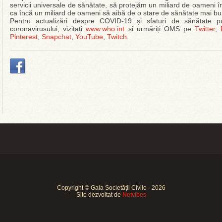
servicii universale de sănătate, să protejăm un miliard de oameni î
ca încă un miliard de oameni să aibă de o stare de sănătate mai b
Pentru actualizări despre COVID-19 și sfaturi de sănătate pu
coronavirusului, vizitați
www.who.int
și urmăriți OMS pe
Twitter
,
Pinterest
,
Snapchat
,
YouTube
,
Twitch
.
Copyright © Gala Societății Civile - 2026
Site dezvoltat de
Netvibes