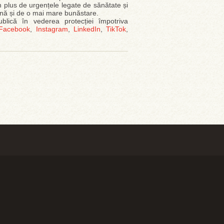
n plus de urgențele legate de sănătate și
ună și de o mai mare bunăstare.
blică în vederea protecției împotriva
Facebook
,
Instagram
,
LinkedIn
,
TikTok
,