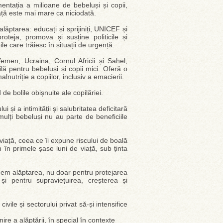
entația a milioane de bebeluși și copii,
viață este mai mare ca niciodată.
ăptarea: educați și sprijiniți, UNICEF și
teja, promova și susține politicile și
le care trăiesc în situații de urgență.
 Yemen, Ucraina, Cornul Africii și Sahel,
lă pentru bebeluși și copii mici. Oferă o
lnutriție a copiilor, inclusiv a emacierii.
e bolile obișnuite ale copilăriei.
 și a intimității și salubritatea deficitară
lți bebeluși nu au parte de beneficiile
viață, ceea ce îi expune riscului de boală
 în primele șase luni de viață, sub ținta
nem alăptarea, nu doar pentru protejarea
și pentru supraviețuirea, creșterea și
vile și sectorului privat să-și intensifice
inire a alăptării, în special în contexte