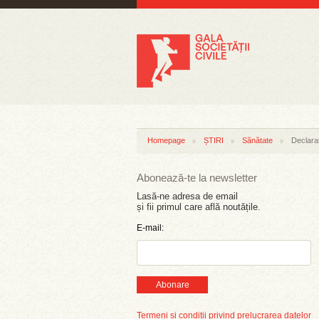
Homepage
ȘTIRI
Sănătate
Declaraț
Abonează-te la newsletter
Lasă-ne adresa de email
și fii primul care află noutățile.
E-mail:
Abonare
Termeni și condiții privind prelucrarea datelor