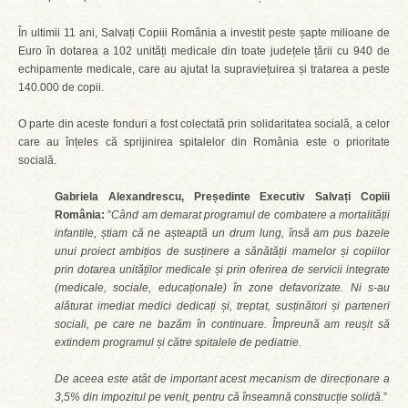
În ultimii 11 ani, Salvați Copiii România a investit peste șapte milioane de
Euro în dotarea a 102 unități medicale din toate județele țării cu 940 de
echipamente medicale, care au ajutat la supraviețuirea și tratarea a peste
140.000 de copii.
O parte din aceste fonduri a fost colectată prin solidaritatea socială, a celor
care au înțeles că sprijinirea spitalelor din România este o prioritate
socială.
Gabriela Alexandrescu, Președinte Executiv Salvați Copiii
România:
”
Când am demarat programul de combatere a mortalității
infantile, știam că ne așteaptă un drum lung, însă am pus bazele
unui proiect ambițios de susținere a sănătății mamelor și copiilor
prin dotarea unităților medicale și prin oferirea de servicii integrate
(medicale, sociale, educaționale) în zone defavorizate. Ni s-au
alăturat imediat medici dedicați și, treptat, susținători și parteneri
sociali, pe care ne bazăm în continuare. Împreună am reușit să
extindem programul și către spitalele de pediatrie.
De aceea este atât de important acest mecanism de direcționare a
3,5% din impozitul pe venit, pentru că înseamnă construcție solidă
.”