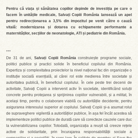
Pentru că viața și sănătatea copiilor depinde de investiția pe care o
facem în unitățile medicale, Salvați Copiii România lansează un apel
pentru redirecționarea a 3,5% din impozitul pe venit către o cauză
vitală: modernizarea și dotarea cu echipamente performante a
maternităţilor, secţiilor de neonatologie, ATI și pediatrie din România.
***
De 31 de ani,
Salvați Copiii România
construiește programe sociale,
politici publice și practici solide în beneficiul copilului din România.
Expertiza și complexitatea proiectelor la nivel național fac din organizație o
instituție socială esențială, al cărei rol este medierea între societate și
autoritatea publică, în beneficiul copilului. În cele peste trei decenii de
activitate, Salvați Copiii a intervenit activ în societate, identificând soluții
concrete pentru protejarea și sprijinirea copiilor vulnerabili, și a militat, în
același timp, pentru o colaborare viabilă cu autoritățile decidente, pentru
asigurarea interesului superior al copilului. Salvați Copiii și-a asumat rolul
de supraveghere vigilentă a autorităților publice, în așa fel încât acestea să
implementeze politici publice de durată care să corecteze cauzele care duc
la vulnerabilizarea copiilor. Totodată, organizația a reușit să creeze rețele
active de solidaritate, prin încurajarea responsabilității sociale a