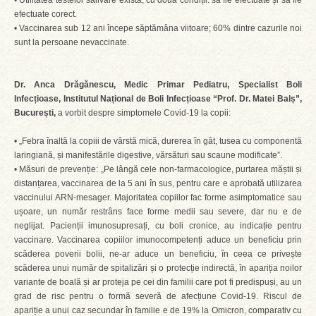
• Utilitatea testelor salivare există, cu două condiții: să fie efectuate și să fie
efectuate corect.
• Vaccinarea sub 12 ani începe săptămâna viitoare; 60% dintre cazurile noi
sunt la persoane nevaccinate.
Dr. Anca Drăgănescu, Medic Primar Pediatru, Specialist Boli
Infecțioase, Institutul Național de Boli Infecțioase “Prof. Dr. Matei Balș”,
București,
a vorbit despre simptomele Covid-19 la copii:
• „Febra înaltă la copiii de vârstă mică, durerea în gât, tusea cu componentă
laringiană, și manifestările digestive, vărsături sau scaune modificate”.
• Măsuri de prevenție: „Pe lângă cele non-farmacologice, purtarea măștii și
distanțarea, vaccinarea de la 5 ani în sus, pentru care e aprobată utilizarea
vaccinului ARN-mesager. Majoritatea copiilor fac forme asimptomatice sau
ușoare, un număr restrâns face forme medii sau severe, dar nu e de
neglijat. Pacienții imunosupresați, cu boli cronice, au indicație pentru
vaccinare. Vaccinarea copiilor imunocompetenți aduce un beneficiu prin
scăderea poverii bolii, ne-ar aduce un beneficiu, în ceea ce privește
scăderea unui număr de spitalizări și o protecție indirectă, în apariția noilor
variante de boală și ar proteja pe cei din familii care pot fi predispuși, au un
grad de risc pentru o formă severă de afecțiune Covid-19. Riscul de
apariție a unui caz secundar în familie e de 19% la Omicron, comparativ cu