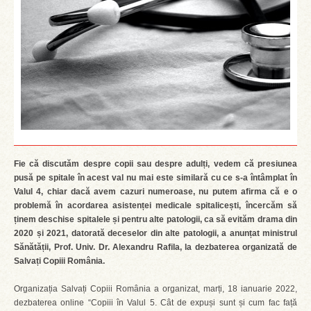
Fie că discutăm despre copii sau despre adulți, vedem că presiunea
pusă pe spitale în acest val nu mai este similară cu ce s-a întâmplat în
Valul 4, chiar dacă avem cazuri numeroase, nu putem afirma că e o
problemă în acordarea asistenței medicale spitalicești, încercăm să
ținem deschise spitalele și pentru alte patologii, ca să evităm drama din
2020 și 2021, datorată deceselor din alte patologii, a anunțat ministrul
Sănătății, Prof. Univ. Dr. Alexandru Rafila, la dezbaterea organizată de
Salvați Copiii România.
Organizația Salvați Copiii România a organizat, marți, 18 ianuarie 2022,
dezbaterea online “Copiii în Valul 5. Cât de expuși sunt și cum fac față