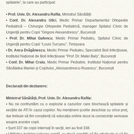
spitalele”, la care au participat:
•
Prof. Univ. Dr. Alexandru Rafila
, Ministrul Sănătății
•
Conf. Dr. Alexandru Ulici
, Medic Primar Departamentul Ortopedie
Pediatrică – Chirurgie Ortopedie Pediatrică, manager Spitalul Clinic de
Urgență pentru Copii “Grigore Alexandrescu”, București
•
Prof. Dr. Mihai Gafencu
, Medic Primar Pediatru, Spitalul Clinic de
Urgență pentru Copii “Louis Țurcanu”, Timișoara
•
Dr. Anca Drăgănescu
, Medic Primar Pediatru, Specialist Boli Infecțioase,
Institutul Național de Boli Infecțioase “Prof. Dr. Matei Balș”, București
•
Conf. Dr. Mihai Craiu
, Medic Primar Pediatrie, Institutul Național pentru
Sănătatea Mamei și Copilului „Alessandrescu-Rusescu”, București
Declarații din dezbatere:
Ministrul Sănătății, Prof. Univ. Dr. Alexandru Rafila:
• Nu ne confruntăm cu o explozie a cazurilor care blochează spitalele și
secțiile de ATI în cazul copiilor. Nu menținem școlile deschise cu orice preț,
dar trebuie să fim conștienți că educația online duce la consecințe serioase
asupra acestor copii.
• Sunt 337 de copii internați în secții, ieri au fost 338.