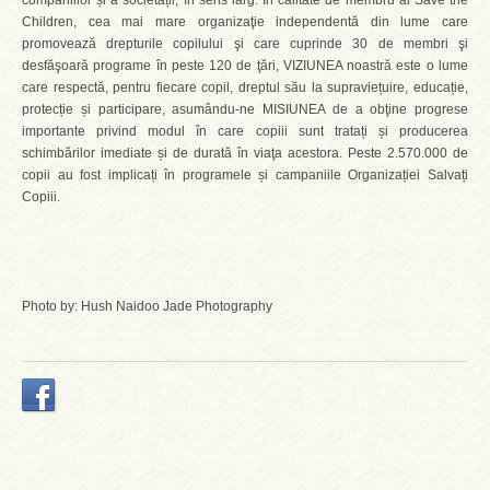
companiilor și a societății, în sens larg. În calitate de membru al Save the
Children, cea mai mare organizaţie independentă din lume care
promovează drepturile copilului şi care cuprinde 30 de membri şi
desfăşoară programe în peste 120 de ţări, VIZIUNEA noastră este o lume
care respectă, pentru fiecare copil, dreptul său la supraviețuire, educație,
protecție și participare, asumându-ne MISIUNEA de a obţine progrese
importante privind modul în care copiii sunt tratați și producerea
schimbărilor imediate și de durată în viaţa acestora. Peste 2.570.000 de
copii au fost implicați în programele și campaniile Organizației Salvați
Copiii.
Photo by: Hush Naidoo Jade Photography