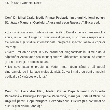
8%, în cazul variantei Delta”.
Conf. Dr. Mihai Craiu, Medic Primar Pediatrie, Institutul Național pentru
Sănătatea Mamei și Copilului „Alessandrescu-Rusescu”, București:
• „La copiii foarte mici putem să ne păcălim, Covid începe cu enterocolită
acută, ieri au venit sugari cu simptome digestive, nu cu boală respiratorie.
Ce remarcă și studiile internaționale: creșterea spectaculoasă a copiilor
internați.
• Avem 1 milion de copii în SUA, cazuri noi, diagnosticate în ultimele două
săptămâni. Acolo unde școlile funcționează fără testare, e posibil să vedem
și la noi o creștere spectaculoasă.
• Nu severitatea e problema. Vedem mai târziu când o să apară
sindroamele de inflamație multisistemică. Ce va fi mai greu pentru medicii
pediatri o să vină peste o lună.”
Conf. Dr. Alexandru Ulici, Medic Primar Departamentul Ortopedie
Pediatrică – Chirurgie Ortopedie Pediatrică, manager Spitalul Clinic de
Urgență pentru Copii “Grigore Alexandrescu”, București
a confirmat ce
a spus și ministrul Sănătății: