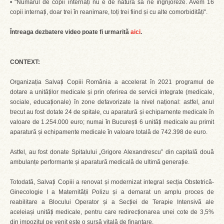
• "Numărul de copii internați nu e de natură să ne îngrijoreze. Avem 16
copii internați, doar trei în reanimare, toți trei fiind și cu alte comorbidități".
Întreaga dezbatere video poate fi urmarită
aici
.
CONTEXT:
Organizația Salvați Copiii România a accelerat în 2021 programul de
dotare a unităților medicale și prin oferirea de servicii integrate (medicale,
sociale, educaționale) în zone defavorizate la nivel național: astfel, anul
trecut au fost dotate 24 de spitale, cu aparatură și echipamente medicale în
valoare de 1.254.000 euro; numai în București 6 unități medicale au primit
aparatură și echipamente medicale în valoare totală de 742.398 de euro.
Astfel, au fost donate Spitalului „Grigore Alexandrescu” din capitală două
ambulanțe performante și aparatură medicală de ultimă generație.
Totodată, Salvați Copiii a renovat și modernizat integral secția Obstetrică-
Ginecologie I a Maternității Polizu și a demarat un amplu proces de
reabilitare a Blocului Operator și a Secției de Terapie Intensivă ale
aceleiași unități medicale, pentru care redirecționarea unei cote de 3,5%
din impozitul pe venit este o sursă vitală de finanțare.