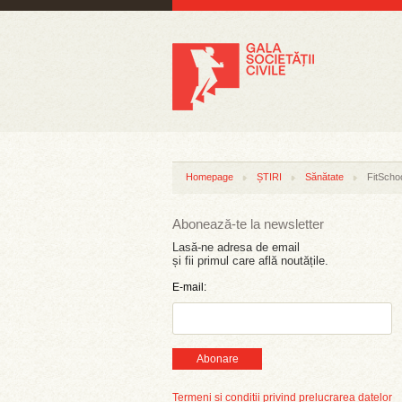
Homepage
ȘTIRI
Sănătate
FitSchoo
Abonează-te la newsletter
Lasă-ne adresa de email
și fii primul care află noutățile.
E-mail:
Abonare
Termeni și condiții privind prelucrarea datelor