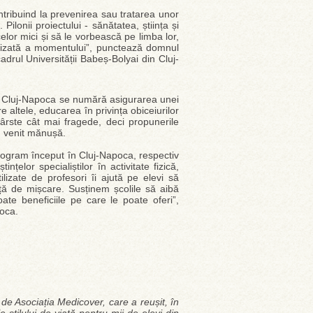
tribuind la prevenirea sau tratarea unor
ilonii proiectului - sănătatea, știința și
celor mici și să le vorbească pe limba lor,
italizată a momentului”, punctează domnul
drul Universității Babeș-Bolyai din Cluj-
iul Cluj-Napoca se numără asigurarea unei
re altele, educarea în privința obiceiurilor
vârste cât mai fragede, deci propunerile
u venit mănușă.
rogram început în Cluj-Napoca, respectiv
țelor specialiștilor în activitate fizică,
tilizate de profesori îi ajută pe elevi să
ță de mișcare. Susținem școlile să aibă
oate beneficiile pe care le poate oferi”,
oca.
de Asociația Medicover, care a reușit, în