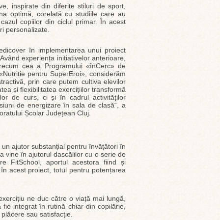
, inspirate din diferite stiluri de sport,
na optimă, corelată cu studiile care au
zul copiilor din ciclul primar. În acest
ri personalizate.
edicover în implementarea unui proiect
. Având experiența inițiativelor anterioare,
8, precum cea a Programului «înCerc» de
e «Nutriție pentru SuperEroi», considerăm
ractivă, prin care putem cultiva elevilor
ea și flexibilitatea exercițiilor transformă
r de curs, ci și în cadrul activităților
esiuni de energizare în sala de clasă“, a
ratului Școlar Județean Cluj.
ă un ajutor substanțial pentru învățători în
a vine în ajutorul dascălilor cu o serie de
e FitSchool, aportul acestora fiind și
în acest proiect, totul pentru potențarea
xercițiu ne duc către o viață mai lungă,
fie integrat în rutină chiar din copilărie,
plăcere sau satisfacție.