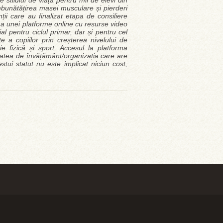
 stilului de viață pentru mii de elevi din
îmbunătățirea masei musculare și pierderi
ții care au finalizat etapa de consiliere
ma unei platforme online cu resurse video
al pentru ciclul primar, dar și pentru cel
e a copiilor prin creșterea nivelului de
ție fizică și sport. Accesul la platforma
itatea de învățământ/organizația care are
tui statut nu este implicat niciun cost,