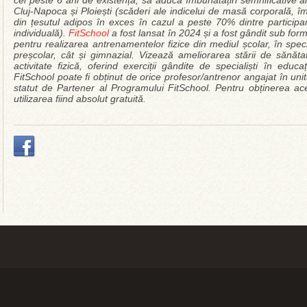
cei peste 6 ani de existență, să aducă îmbunătățiri semnificative ale
Cluj-Napoca și Ploiești (scăderi ale indicelui de masă corporală, 
din țesutul adipos în exces în cazul a peste 70% dintre participan
individuală).
FitSchool
a fost lansat în 2024 și a fost gândit sub for
pentru realizarea antrenamentelor fizice din mediul școlar, în speci
preșcolar, cât și gimnazial. Vizează ameliorarea stării de sănătat
activitate fizică, oferind exerciții gândite de specialiști în educa
FitSchool poate fi obținut de orice profesor/antrenor angajat în un
statut de Partener al Programului FitSchool. Pentru obținerea aces
utilizarea fiind absolut gratuită.