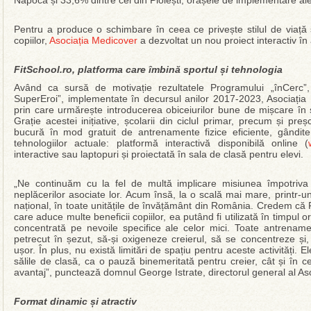
Napoca și 33,6% dintre cei din Ploiești, orașele de implementare al
Pentru a produce o schimbare în ceea ce privește stilul de viață ș
copiilor,
Asociația Medicover
a dezvoltat un nou proiect interactiv în
FitSchool.ro, platforma care îmbină sportul și tehnologia
Având ca sursă de motivație rezultatele Programului „înCerc”, d
SuperEroi”, implementate în decursul anilor 2017-2023, Asociația
prin care urmărește introducerea obiceiurilor bune de mișcare în 
Grație acestei inițiative, școlarii din ciclul primar, precum și preșc
bucură în mod gratuit de antrenamente fizice eficiente, gândite d
tehnologiilor actuale: platformă interactivă disponibilă online (
interactive sau laptopuri și proiectată în sala de clasă pentru elevi.
„Ne continuăm cu la fel de multă implicare misiunea împotriva 
neplăcerilor asociate lor. Acum însă, la o scală mai mare, printr-
național, în toate unitățile de învățământ din România. Credem că Fi
care aduce multe beneficii copiilor, ea putând fi utilizată în timpul or
concentrată pe nevoile specifice ale celor mici. Toate antrename
petrecut în șezut, să-și oxigeneze creierul, să se concentreze și, i
ușor. În plus, nu există limitări de spațiu pentru aceste activități. E
sălile de clasă, ca o pauză binemeritată pentru creier, cât și în 
avantaj”, punctează domnul George Istrate, directorul general al As
Format dinamic și atractiv