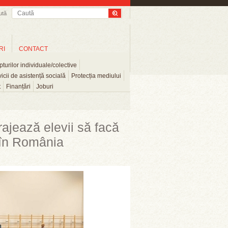
ută
RI
CONTACT
turilor individuale/colective
icii de asistență socială
Protecția mediului
t
Finanțări
Joburi
rajează elevii să facă
t în România