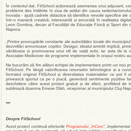
În contextul dat, FitSchool acționează asemenea unui adjuvant, con
probleme des întâlnite în ziua de astăzi din cauza sedentarismului. P
inovația - ajută cadrele didactice să identifice nevoile specifice ale 
într-o manieră creativă, interesantă și ancorată în realitatea dig
Leon Gomboș, decan al Facultății de Educație Fizică și Sport din ca
Napoca.
„Printre preocupările constante ale autorităților locale din municip
dezvoltări armonioase copiilor. Desigur, idealul amintit implică, print
sănătoase și promovarea unui stil de viață activ, iar asta de la 
Asociației Medicover de programe implementate în orașul nostru a
Ne bucurăm să fim alături echipei de implementare printr-un nou p
FitSchool. Pe lângă valorificarea resurselor tehnologice și a cunoștin
formatul original FitSchool și diversitatea materialelor ce pot fi u
privească sportul ca pe o joacă, generând sentimente pozitive fa
deschidere către acest proiect gratuit și de efect, profitând de t
subliniază doamna Emese Oláh, viceprimar al municipiului Cluj-Nap
***
Despre FitSchool
Acest proiect continuă eforturile
Programului „înCerc”
, implementat 