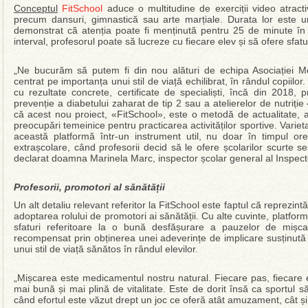
Conceptul
FitSchool
aduce o multitudine de exerciții video atractive
precum dansuri, gimnastică sau arte marțiale. Durata lor este u
demonstrat că atenția poate fi menținută pentru 25 de minute în ca
interval, profesorul poate să lucreze cu fiecare elev și să ofere sfatu
„Ne bucurăm să putem fi din nou alături de echipa Asociației M
centrat pe importanța unui stil de viață echilibrat, în rândul copiilor
cu rezultate concrete, certificate de specialiști, încă din 201
prevenție a diabetului zaharat de tip 2 sau a atelierelor de nutriți
că acest nou proiect, «FitSchool», este o metodă de actualitate, at
preocupări temeinice pentru practicarea activităților sportive. Varietat
această platformă într-un instrument util, nu doar în timpul orelo
extrașcolare, când profesorii decid să le ofere școlarilor scurte s
declarat doamna Marinela Marc, inspector școlar general al Inspecto
Profesorii, promotori al sănătății
Un alt detaliu relevant referitor la FitSchool este faptul că reprezint
adoptarea rolului de promotori ai sănătății. Cu alte cuvinte, platform
sfaturi referitoare la o bună desfășurare a pauzelor de mișcar
recompensat prin obținerea unei adeverințe de implicare susținută 
unui stil de viață sănătos în rândul elevilor.
„Mișcarea este medicamentul nostru natural. Fiecare pas, fiecare e
mai bună și mai plină de vitalitate. Este de dorit însă ca sportul să 
când efortul este văzut drept un joc ce oferă atât amuzament, cât și 