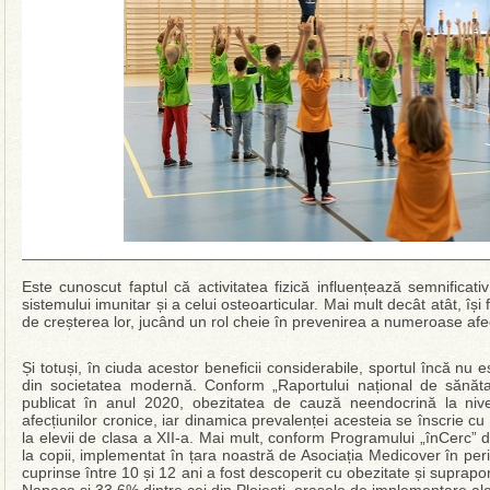
Este cunoscut faptul că activitatea fizică influențează semnificativ 
sistemului imunitar și a celui osteoarticular. Mai mult decât atât, își
de creșterea lor, jucând un rol cheie în prevenirea a numeroase afec
Și totuși, în ciuda acestor beneficii considerabile, sportul încă nu es
din societatea modernă. Conform „Raportului național de sănătate
publicat în anul 2020, obezitatea de cauză neendocrină la niv
afecțiunilor cronice, iar dinamica prevalenței acesteia se înscrie cu
la elevii de clasa a XII‐a. Mai mult, conform Programului „înCerc” d
la copii, implementat în țara noastră de Asociația Medicover în pe
cuprinse între 10 și 12 ani a fost descoperit cu obezitate și suprapon