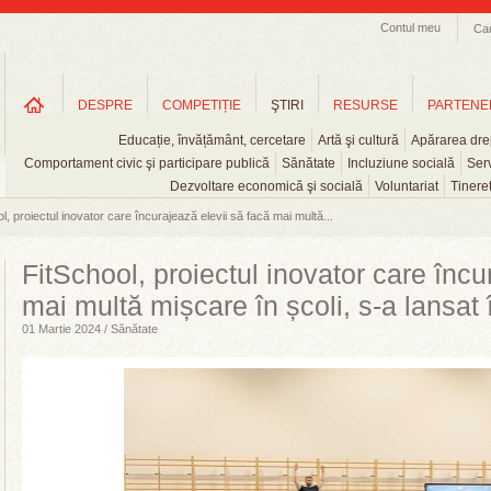
Contul meu
Ca
DESPRE
COMPETIȚIE
ŞTIRI
RESURSE
PARTENE
Educație, învățământ, cercetare
Artă şi cultură
Apărarea drep
Comportament civic şi participare publică
Sănătate
Incluziune socială
Serv
Dezvoltare economică şi socială
Voluntariat
Tinere
l, proiectul inovator care încurajează elevii să facă mai multă...
FitSchool, proiectul inovator care încu
mai multă mișcare în școli, s-a lansa
01 Martie 2024 / Sănătate