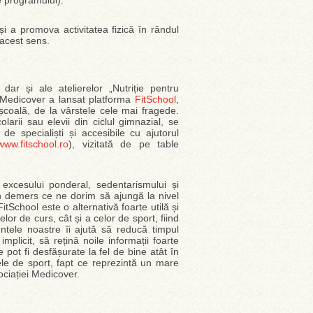
e programului).
i a promova activitatea fizică în rândul
 acest sens.
ar și ale atelierelor „Nutriție pentru
 Medicover a lansat platforma
FitSchool
,
școală, de la vârstele cele mai fragede.
olarii sau elevii din ciclul gimnazial, se
e specialiști și accesibile cu ajutorul
www.fitschool.ro
), vizitată de pe table
excesului ponderal, sedentarismului și
un demers ce ne dorim să ajungă la nivel
tSchool este o alternativă foarte utilă și
elor de curs, cât și a celor de sport, fiind
ntele noastre îi ajută să reducă timpul
mplicit, să rețină noile informații foarte
le pot fi desfășurate la fel de bine atât în
cele de sport, fapt ce reprezintă un mare
ociației Medicover.