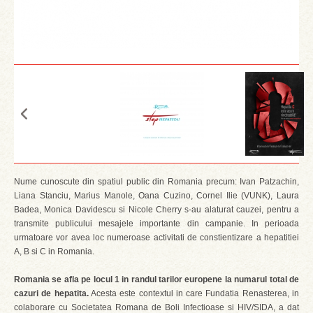
Nume cunoscute din spatiul public din Romania precum: Ivan Patzachin,
Liana Stanciu, Marius Manole, Oana Cuzino, Cornel Ilie (VUNK), Laura
Badea, Monica Davidescu si Nicole Cherry s-au alaturat cauzei, pentru a
transmite publicului mesajele importante din campanie. In perioada
urmatoare vor avea loc numeroase activitati de constientizare a hepatitiei
A, B si C in Romania.
Romania se afla pe locul 1 in randul tarilor europene la numarul total de
cazuri de hepatita.
Acesta este contextul in care Fundatia Renasterea, in
colaborare cu Societatea Romana de Boli Infectioase si HIV/SIDA, a dat