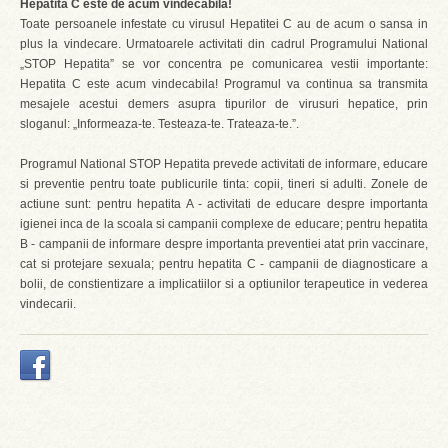
Hepatita C este de acum vindecabila!
Toate persoanele infestate cu virusul Hepatitei C au de acum o sansa in
plus la vindecare. Urmatoarele activitati din cadrul Programului National
„STOP Hepatita” se vor concentra pe comunicarea vestii importante:
Hepatita C este acum vindecabila! Programul va continua sa transmita
mesajele acestui demers asupra tipurilor de virusuri hepatice, prin
sloganul: „Informeaza-te. Testeaza-te. Trateaza-te.”.
Programul National STOP Hepatita prevede activitati de informare, educare
si preventie pentru toate publicurile tinta: copii, tineri si adulti. Zonele de
actiune sunt: pentru hepatita A - activitati de educare despre importanta
igienei inca de la scoala si campanii complexe de educare; pentru hepatita
B - campanii de informare despre importanta preventiei atat prin vaccinare,
cat si protejare sexuala; pentru hepatita C - campanii de diagnosticare a
bolii, de constientizare a implicatiilor si a optiunilor terapeutice in vederea
vindecarii.