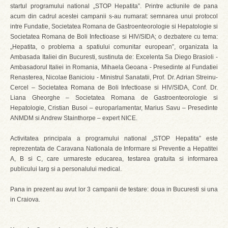
startul programului national „STOP Hepatita”. Printre actiunile de pana
acum din cadrul acestei campanii s-au numarat: semnarea unui protocol
intre Fundatie, Societatea Romana de Gastroenteorologie si Hepatologie si
Societatea Romana de Boli Infectioase si HIV/SIDA; o dezbatere cu tema:
„Hepatita, o problema a spatiului comunitar european”, organizata la
Ambasada Italiei din Bucuresti, sustinuta de: Excelenta Sa Diego Brasioli -
Ambasadorul Italiei in Romania, Mihaela Geoana - Presedinte al Fundatiei
Renasterea, Nicolae Banicioiu - Ministrul Sanatatii, Prof. Dr. Adrian Streinu-
Cercel – Societatea Romana de Boli Infectioase si HIV/SIDA, Conf. Dr.
Liana Gheorghe – Societatea Romana de Gastroenteorologie si
Hepatologie, Cristian Busoi – europarlamentar, Marius Savu – Presedinte
ANMDM si Andrew Stainthorpe – expert NICE.
Activitatea principala a programului national „STOP Hepatita” este
reprezentata de Caravana Nationala de Informare si Preventie a Hepatitei
A, B si C, care urmareste educarea, testarea gratuita si informarea
publicului larg si a personalului medical.
Pana in prezent au avut lor 3 campanii de testare: doua in Bucuresti si una
in Craiova.