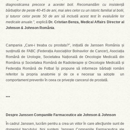
diagnosticarea precoce a acestei boli. Recomandăm cu insistență
bărbaților de peste 40-45 de ani, mai ales celor cu un istoric familial al bolii,
și tuturor celor peste 50 de ani să includă acest test în evaluările lor
medicale anuale.”
, explică
Dr. Cristian Benza, Medical Affairs Director al
Johnson & Johnson România
.
Campania „Care-i treaba cu prostata?”, inițiată de Janssen România și
susținută de FABC (Federația Asociațiilor Bolnavilor de Cancer), Asociația
Română de Urologie, Societatea Națională de Oncologie Medicală din
România și Societatea Română de Radioterapie și Oncologie Medicală și
Federația Română de Fotbal își propune să informeze bărbații români
referitor la propria anatomie și de ce e necesar sa adopte un
comportament preventiv în ceea ce privește cancerul de prostată.
***
Despre Janssen Companiile Farmaceutice ale Johnson & Johnson
În cadrul Janssen, lucrăm pentru a crea un viitor în care afecţiunile sunt de
domeniul trecutului. Noi suntem Janssen Companiile Farmaceutice ale