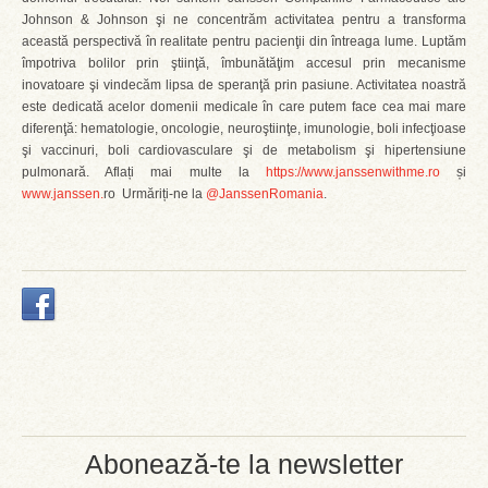
Johnson & Johnson şi ne concentrăm activitatea pentru a transforma
această perspectivă în realitate pentru pacienţii din întreaga lume. Luptăm
împotriva bolilor prin ştiinţă, îmbunătăţim accesul prin mecanisme
inovatoare şi vindecăm lipsa de speranţă prin pasiune. Activitatea noastră
este dedicată acelor domenii medicale în care putem face cea mai mare
diferenţă: hematologie, oncologie, neuroştiinţe, imunologie, boli infecţioase
şi vaccinuri, boli cardiovasculare şi de metabolism şi hipertensiune
pulmonară. Aflați mai multe la
https://www.janssenwithme.ro
și
www.janssen.
ro Urmăriți-ne la
@JanssenRomania
.
Abonează-te la newsletter