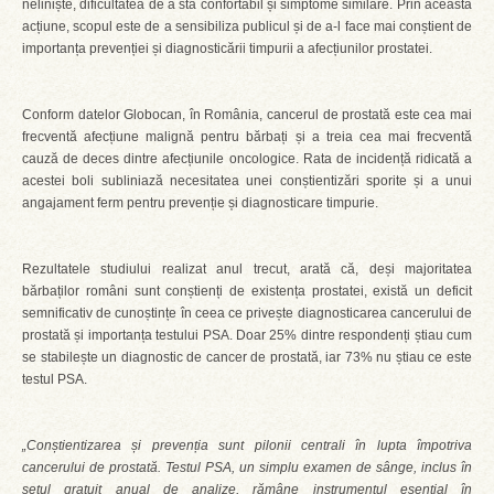
neliniște, dificultatea de a sta confortabil și simptome similare. Prin această
acțiune, scopul este de a sensibiliza publicul și de a-l face mai conștient de
importanța prevenției și diagnosticării timpurii a afecțiunilor prostatei.
Conform datelor Globocan, în România, cancerul de prostată este cea mai
frecventă afecțiune malignă pentru bărbați și a treia cea mai frecventă
cauză de deces dintre afecțiunile oncologice. Rata de incidență ridicată a
acestei boli subliniază necesitatea unei conștientizări sporite și a unui
angajament ferm pentru prevenție și diagnosticare timpurie.
Rezultatele studiului realizat anul trecut, arată că, deși majoritatea
bărbaților români sunt conștienți de existența prostatei, există un deficit
semnificativ de cunoștințe în ceea ce privește diagnosticarea cancerului de
prostată și importanța testului PSA. Doar 25% dintre respondenți știau cum
se stabilește un diagnostic de cancer de prostată, iar 73% nu știau ce este
testul PSA.
„Conștientizarea și prevenția sunt pilonii centrali în lupta împotriva
cancerului de prostată. Testul PSA, un simplu examen de sânge, inclus în
setul gratuit anual de analize, rămâne instrumentul esențial în