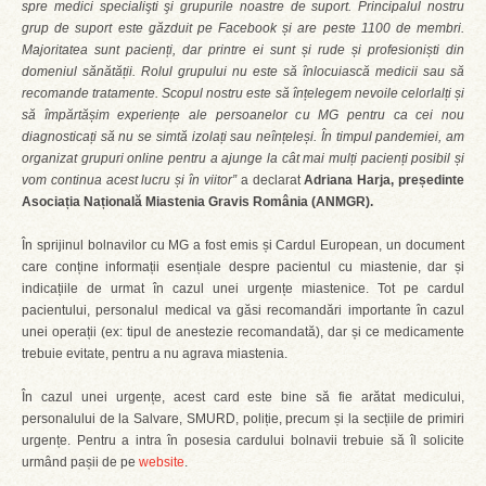
spre medici specialişti şi grupurile noastre de suport. Principalul nostru
grup de suport este găzduit pe Facebook și are peste 1100 de membri.
Majoritatea sunt pacienți, dar printre ei sunt și rude și profesioniști din
domeniul sănătății. Rolul grupului nu este să înlocuiască medicii sau să
recomande tratamente. Scopul nostru este să înțelegem nevoile celorlalți și
să împărtășim experiențe ale persoanelor cu MG pentru ca cei nou
diagnosticați să nu se simtă izolați sau neînțeleși. În timpul pandemiei, am
organizat grupuri online pentru a ajunge la cât mai mulți pacienți posibil și
vom continua acest lucru și în viitor”
a declarat
Adriana Harja, președinte
Asociația Națională Miastenia Gravis România (ANMGR).
În sprijinul bolnavilor cu MG a fost emis și Cardul European, un document
care conține informații esențiale despre pacientul cu miastenie, dar și
indicațiile de urmat în cazul unei urgențe miastenice. Tot pe cardul
pacientului, personalul medical va găsi recomandări importante în cazul
unei operații (ex: tipul de anestezie recomandată), dar și ce medicamente
trebuie evitate, pentru a nu agrava miastenia.
În cazul unei urgențe, acest card este bine să fie arătat medicului,
personalului de la Salvare, SMURD, poliție, precum și la secțiile de primiri
urgențe. Pentru a intra în posesia cardului bolnavii trebuie să îl solicite
urmând pașii de pe
website
.