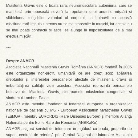
Miastenia Gravis este o boală rară, neuromusculară autoimună, care se
manifestă prin oboseală severă la repetarea unei anumite mișcări și
slăbiciunea mușchilor voluntari ai corpului. La bolnavii cu această
afecțiune rară impulsul nervos nu se mai transmite la mușchi, iar acesta nu
se mai poate contracta și astfel se ajunge la imposibilitatea de a mai
efectua mișcări.
***
Despre ANMGR
Asociația Națională Miastenia Gravis România (ANMGR) fondată în 2005
este organizație non-profit, umanitară ce are drept scop apărarea
drepturilor și intereselor persoanelor afectate de miastenia gravis și
îmbunătățirea calității vieții acestora. Asociația reprezintă persoanele
bolnave de Miastenia Gravis, sindroamele miastenice congenitale și
sindromul Lambert-Eaton.
ANMGR este membru fondator al federației europene a organizațiilor
naționale de pacienți cu MG - European Association Myasthenia Gravis
(EuMGA), membru EURORDIS (Rare Diseases Europe) și membru Alianța
Națională pentru Bolile Rare din România (ANBRaRo)
ANMGR asigură servicii de informare în legătură cu boala, grupurile de
suport, centrele de referință prin Centrul Național de Informare Miastenia