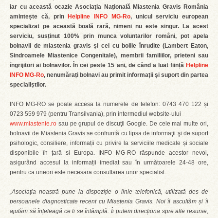
iar cu această ocazie Asociația Națională Miastenia Gravis România
amintește că, prin
Helpline INFO MG-Ro
, unicul serviciu european
specializat pe această boală rară, nimeni nu este singur. La acest
serviciu, susținut 100% prin munca voluntarilor români, pot apela
bolnavii de miastenia gravis și cei cu bolile înrudite (Lambert Eaton,
Sindroamele Miastenice Congenitale), membrii familiilor, prieteni sau
îngrijitori ai bolnavilor. În cei peste 15 ani, de când a luat ființă
Helpline
INFO MG-Ro
, nenumărați bolnavi au primit informații și suport din partea
specialiștilor.
INFO MG-RO se poate accesa la numerele de telefon: 0743 470 122 și
0723 559 979 (pentru Transilvania), prin intermediul website-ului
www.miastenie.ro
sau pe grupul de discuţii Google. De cele mai multe ori,
bolnavii de Miastenia Gravis se confruntă cu lipsa de informaţii şi de suport
psihologic, consiliere, informații cu privire la serviciile medicale și sociale
disponibile în țară si Europa. INFO MG-RO răspunde acestor nevoi,
asigurând accesul la informații imediat sau în următoarele 24-48 ore,
pentru ca uneori este necesara consultarea unor specialist.
„Asociația noastră pune la dispoziție o linie telefonică, utilizată des de
persoanele diagnosticate recent cu Miastenia Gravis. Noi îi ascultăm și îi
ajutăm să înțeleagă ce li se întâmplă. Îi putem direcționa spre alte resurse,