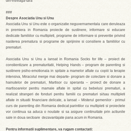
din-intreaga-tara
###
Despre Asociatia Unu si Unu
Asociatia Unu si Unu este o organizatie neguvernamentala care deruleaza
in premiera in Romania proiecte de sustinere, informare si educare
dedicate familiilor cu multipleti, programe de informare si preventie privind
nasterea prematura si programe de sprijinire si consiliere a familiilor cu
prematuri.
Asociatia Unu si Unu a lansat in Romania Socks for life – proiect de
constientizare a prematuritatii, Helping Hands – program de parenting si
sustinere psiho-emotionala in spitale a mamelor aflate cu copiii la terapie
intensiva, Miracolul merge mai departe- program de colectare si donare a
hainutelor de prematuri, Martisor cu speranta – proiect de donare a
martisoarelor pentru mamale aflate in spital cu bebelusi prematuri, a
realizat strangeri de fonduri pentru familii cu prematuri si/sau multipleti
aflate in situatii financiare delicate, a lansat – Misterul gemenilor - primul
curs de parenting din Romania dedicat parintilor cu multipleti si proiectele
vor continua sa aduca o noutate si sa asigure continuitate prin actiunile
sale in doua sectoare dezavantajate pana acum in Romania.
Pentru informatii suplimentare, va rugam contactati: