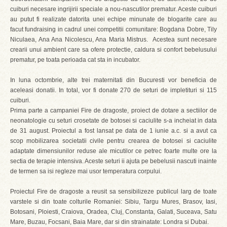
cuiburi necesare ingrijirii speciale a nou-nascutilor prematur. Aceste cuiburi
au putut fi realizate datorita unei echipe minunate de blogarite care au
facut fundraising in cadrul unei competitii comunitare: Bogdana Dobre, Tily
Niculaea, Ana Ana Nicolescu, Ana Maria Mistrus. Acestea sunt necesare
crearii unui ambient care sa ofere protectie, caldura si confort bebelusului
prematur, pe toata perioada cat sta in incubator.
In luna octombrie, alte trei maternitati din Bucuresti vor beneficia de
aceleasi donatii. In total, vor fi donate 270 de seturi de impletituri si 115
cuiburi.
Prima parte a campaniei Fire de dragoste, proiect de dotare a sectiilor de
neonatologie cu seturi crosetate de botosei si caciulite s-a incheiat in data
de 31 august. Proiectul a fost lansat pe data de 1 iunie a.c. si a avut ca
scop mobilizarea societatii civile pentru crearea de botosei si caciulite
adaptate dimensiunilor reduse ale micutilor ce petrec foarte multe ore la
sectia de terapie intensiva. Aceste seturi ii ajuta pe bebelusii nascuti inainte
de termen sa isi regleze mai usor temperatura corpului.
Proiectul Fire de dragoste a reusit sa sensibilizeze publicul larg de toate
varstele si din toate colturile Romaniei: Sibiu, Targu Mures, Brasov, Iasi,
Botosani, Ploiesti, Craiova, Oradea, Cluj, Constanta, Galati, Suceava, Satu
Mare, Buzau, Focsani, Baia Mare, dar si din strainatate: Londra si Dubai.