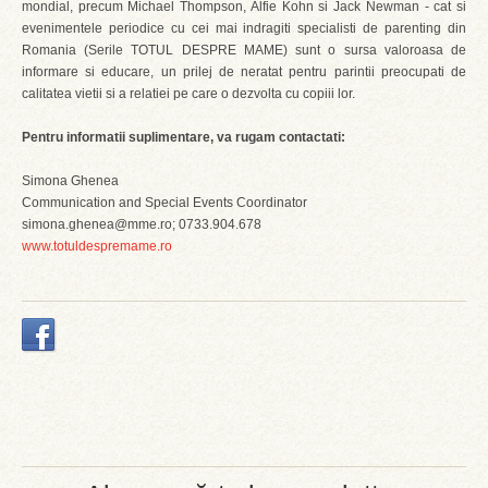
mondial, precum Michael Thompson, Alfie Kohn si Jack Newman - cat si
evenimentele periodice cu cei mai indragiti specialisti de parenting din
Romania (Serile TOTUL DESPRE MAME) sunt o sursa valoroasa de
informare si educare, un prilej de neratat pentru parintii preocupati de
calitatea vietii si a relatiei pe care o dezvolta cu copiii lor.
Pentru informatii suplimentare, va rugam contactati:
Simona Ghenea
Communication and Special Events Coordinator
simona.ghenea@mme.ro; 0733.904.678
www.totuldespremame.ro