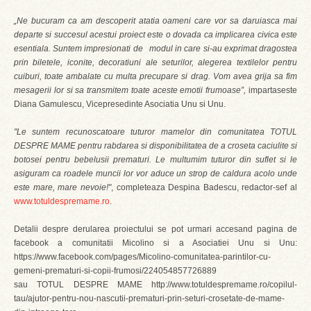
„Ne bucuram ca am descoperit atatia oameni care vor sa daruiasca mai
departe si succesul acestui proiect este o dovada ca implicarea civica este
esentiala. Suntem impresionati de modul in care si-au exprimat dragostea
prin biletele, iconite, decoratiuni ale seturilor, alegerea textilelor pentru
cuiburi, toate ambalate cu multa precupare si drag. Vom avea grija sa fim
mesagerii lor si sa transmitem toate aceste emotii frumoase”,
impartaseste
Diana Gamulescu, Vicepresedinte Asociatia Unu si Unu.
"Le suntem recunoscatoare tuturor mamelor din comunitatea TOTUL
DESPRE MAME pentru rabdarea si disponibilitatea de a croseta caciulite si
botosei pentru bebelusii prematuri. Le multumim tuturor din suflet si le
asiguram ca roadele muncii lor vor aduce un strop de caldura acolo unde
este mare, mare nevoie!"
, completeaza Despina Badescu, redactor-sef al
www.totuldespremame.ro
.
Detalii despre derularea proiectului se pot urmari accesand pagina de
facebook a comunitatii Micolino si a Asociatiei Unu si Unu:
https://www.facebook.com/pages/Micolino-comunitatea-parintilor-cu-
gemeni-prematuri-si-copii-frumosi/224054857726889
sau TOTUL DESPRE MAME http://www.totuldespremame.ro/copilul-
tau/ajutor-pentru-nou-nascutii-prematuri-prin-seturi-crosetate-de-mame-