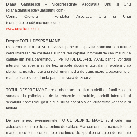
Diana Gamulescu – Vicepresedinte Asociataia Unu si Unu
(diana.gamulescu@unusiunu.com)
Corina Croitoru – Fondator Asociatia Unu si Unui
(corina.croitoru@unusiunu.com)
www.unusiunu.com
Despre TOTUL DESPRE MAME
Platforma TOTUL DESPRE MAME pune la dispozitia parintilor si a tuturor
celor interesati de cresterea si ingrijirea copiilor informatii de cea mai buna
calitate din sfera parentingului. Pe TOTUL DESPRE MAME parintii vor gasi
interviuri cu specialisti de top, articole documentate, dar in acelasi timp
platforma noastra joaca si rolul unui mediu de transmitere a experientelor
reale cu care se confrunta parintii in viata de zi cu zi.
TOTUL DESPRE MAME are o abordare holistica a vietii de familie: de la
sanatate la psihologie, de la educatie la nutritie, parintii informati ai
secolului nostru vor gasi aici o sursa esentiala de cunostinte verificate si
testate.
De asemenea, evenimentele TOTUL DESPRE MAME sunt cele mai
asteptate momente de parenting de calitate! Atat conferintele nationale - ne
mandrim cu seria conferintelor sustinute de speakeri si autori de renume